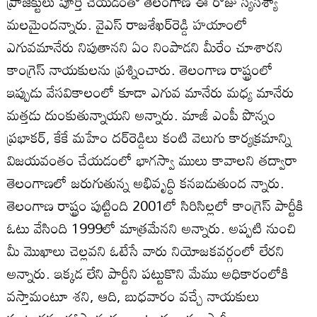
ప్రాజెక్టులు పూర్తి చేయడంతో తెలంగాణ ఈ రోజు స్యసశ్యా
మలమైందన్నారు. వైఎస్‌ రాజశేఖర్‌రెడ్డి హయాంలో
ఎగువమానేరు నిపుతానని ఏం నింపాడని మీరేం చూశారని
కాంగ్రెస్‌ నాయకులను ప్రశ్నించారు. తెలంగాణ రాష్ట్రంలో
ఇప్పుడు వేసవికాలంలో కూడా ఎగువ మానేరు మధ్య మానేరు
మత్తడు దుంకుతున్నాయని అన్నారు. మాజీ ఎంపీ పొన్నం
ప్రభాకర్‌, కేకే మహేం దర్‌రెడ్డిలు కంటి వెలుగు కార్యక్రమాన్ని
విజయవంతం చేయడంలో భాగస్వా ములు కావాలని తద్వారా
తెలంగాణలో జరుగుతున్న అభివృద్ధి కనబడుతుంద న్నారు.
తెలంగాణ రాష్ట్రం పుట్టింది 2001లో సిరిసిల్లలో కాంగ్రెస్‌ పార్టీకి
ఓటు వేసింది 1999లో మాత్రమేనని అన్నారు. అప్పటి నుంచి
మీ మొఖాలు చెల్లవని ఓటేసే వారు నియోజకవర్గంలో లేరని
అన్నారు. ఇక్కడ లేని పార్టీని పట్టుకొని మేము అధికారంలోకి
వస్తామంటూ శని, ఆది, బుధవారం వచ్చే నాయకులు