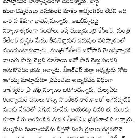
మాట్లాడడం హాస్యాస్పదంగా ఉందన్నారు. పార్టీ
జెండావిష్కరణలు చేసుకుంటే మాకేం అభ్యంతరం లేదని అది
వారి హక్కుగా భావిస్తామన్నారు. అఽభివృద్ధిపై
నిర్మాణాత్మకంగా సలహాలు ఇస్తే ముఖ్యమంత్రి కేసీఆర్‌, మంత్రి
కేటీఆర్‌ దృష్టికి మేము తీసుకెళ్లామని సమస్యల పరిష్కారంలో
ముందుంటామన్నారు. మంత్రి కేటీఆర్‌ ఐదోసారి గెలుస్తున్నారని
నాలుగు సార్లు చెల్లని రూపాయి ఐదో సారి చెల్లుతుందని
అనుకోవడం భ్రమ అన్నారు. బీఆర్‌ఎస్‌ జిల్లా అధ్యక్షుడు తోట
ఆగయ్య మాట్లాడుతూ ప్రపంచమే అబ్బురపడే విధంగా
కాళేశ్వరం ప్రాజెక్టు నిర్మాణం జరిగిందన్నారు. మల్కపేట
రిజర్వాయర్‌ పనులు కొన్ని సాంకేతిక కారణాలతో అగినప్పటికీ
మండు వేసవిలో ఎగువ మానేరు ఆయకట్టు చివరి భూములకు
కూడా నీరు అందించిన ఘనత బీఆర్‌ఎస్‌ ప్రభుత్వానిది అన్నారు.
మల్కపేట రిజర్వాయర్‌ను నీళ్లతో నింపే క్షణాలు దగ్గరలోనే