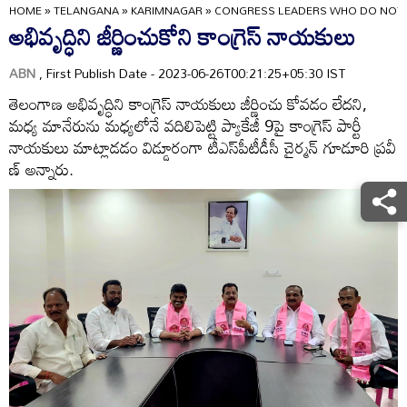
HOME
»
TELANGANA
»
KARIMNAGAR
»
CONGRESS LEADERS WHO DO NOT 
అభివృద్ధిని జీర్ణించుకోని కాంగ్రెస్‌ నాయకులు
ABN
, First Publish Date - 2023-06-26T00:21:25+05:30 IST
తెలంగాణ అభివృద్ధిని కాంగ్రెస్‌ నాయకులు జీర్ణించు కోవడం లేదని,
మధ్య మానేరును మధ్యలోనే వదిలిపెట్టి ప్యాకేజీ 9పై కాంగ్రెస్‌ పార్టీ
నాయకులు మాట్లాడడం విడ్డూరంగా టీఎస్‌పీటీడీసీ చైర్మన్‌ గూడూరి ప్రవీ
ణ్‌ అన్నారు.