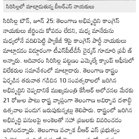
సిరిసిల్లలో మాట్లాడుతున్న బీఆర్‌ఎస్‌ నాయకులు
సిరిసిల్ల టౌన్‌, జూన్‌ 25: తెలంగాణ అభివృద్ధిని కాంగ్రెస్‌
నాయకులు జీర్ణించు కోవడం లేదని, మధ్య మానేరును
మధ్యలోనే వదిలిపెట్టి ప్యాకేజీ 9పై కాంగ్రెస్‌ పార్టీ నాయకులు
మాట్లాడడం విడ్డూరంగా టీఎస్‌పీటీడీసీ చైర్మన్‌ గూడూరి ప్రవీ ణ్‌
అన్నారు. ఆదివారం సిరిసిల్ల పట్టణం ఎమ్మెల్యే క్యాంప్‌ ఆఫీసులో
విలేకరుల సమావేశంలో మాట్లాడారు. తెలంగాణ రాష్ట్రం
ఏర్పడిన తరువాత గడిచిన 10 సంవత్సరాలలో జరిగిన
అభివృద్ధిని చెప్పడానికే ముఖ్యమంత్రి కేసీఆర్‌ ఆలోచనల మేరకు
21 రోజుల పాటు రాష్ట్ర వ్యాప్తంగా తెలంగాణ అవిర్భావ దశాబ్ది
ఉత్సవాల పండుగ జరుపుకున్నట్లు తెలిపారు. రాష్ట్రంలో జరిగిన
అభివృద్ధి పనులపై అంకెలతో సహా ప్రజలకు వివరించడం
జరిగిందన్నారు. తెలంగాణ వచ్చాక బీఆర్‌ ఎస్‌ ప్రభుత్వం