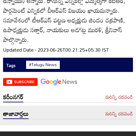
ఉన్నాయని అన్నారు. రానున్న ఎన్నికల్లో ఎమ్మెల్యేగా కేటీఆర్‌,
పార్లమెంట్‌ ఎన్నికలో బీఆర్‌ఎస్‌ విజయం ఖాయమన్నారు.
సమావేశంలో టీఆర్‌ఎస్‌ పట్టణ అధ్యక్షుడు జిందం చక్రపాణి,
ఉపాధ్యక్షుడు సత్తార్‌, నాయకులు అడగట్ల మురళి, శ్రీనివాస్‌
పాల్గొన్నారు.
Updated Date - 2023-06-26T00:21:25+05:30 IST
#Telugu News
Tags
SUBSCRIBE
కరీంనగర్
మరిన్ని చదవండి
తాజావార్తలు
మరిన్ని చదవండి