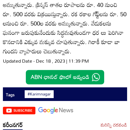
అమ్ముతున్నారు. క్రిస్మస్‌ తాతల రూపాలను రూ. 40 నుంచి
రూ. 500 వరకు విక్రయిస్తున్నారు. రక రకాల గి్‌ఫ్ట్‌లను రూ. 50
లనుంచి రూ. 500ల వరకు అమ్ముతున్నారు. వేడుకలను
ఘనంగా జరుపుకునేందుకు సిద్ధమవుతుండగా ధర లు పెరిగినా
కొనడానికి ఎక్కువ మక్కువ చూపుతున్నారు. గిరాకీ కూడా బా
గుందని వ్యాపారులు చెబుతున్నారు.
Updated Date - Dec 18 , 2023 | 11:39 PM
#Karimnagar
Tags
SUBSCRIBE
కరీంనగర్
మరిన్ని చదవండి