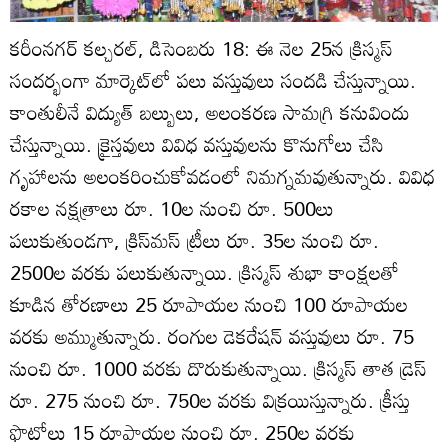
కరీంనగర్‌ కల్చరల్‌, డిసెంబరు 18: ఈ నెల 25న క్రిస్మస్‌
సందర్భంగా మార్కెట్‌లో పలు వస్తువులు సందడి చేస్తున్నాయి.
కాంతులీనే విద్యుత్‌ బల్బులు, అలంకరణ సామగ్రి కనువిందు
చేస్తున్నాయి. క్రైస్తవులు వివిధ వస్తువులను కొనుగోలు చేసి
గృహాలను అలంకరించుకోవడంలో నిమగ్నమవుతున్నారు. వివిధ
రకాల నక్షత్రాలు రూ. 10ల నుంచి రూ. 500లు
పలుకుతుండగా, క్రిస్‌మస్‌ ట్రీలు రూ. 35ల నుంచి రూ.
2500ల వరకు పలుకుతున్నాయి. క్రిస్మస్‌ శుభా కాంక్షలతో
కూడిన తోరణాలు 25 రూపాయల నుంచి 100 రూపాయల
వరకు అమ్ముతున్నారు. రంగుల డెకరేషన్‌ వస్తువులు రూ. 75
నుంచి రూ. 1000 వరకు దొరుకుతున్నాయి. క్రిస్మస్‌ తాత డ్రెస్‌
రూ. 275 నుంచి రూ. 750ల వరకు విక్రయిస్తున్నారు. క్రీస్తు
ఫొటోలు 15 రూపాయల నుంచి రూ. 250ల వరకు