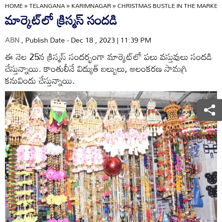
HOME
»
TELANGANA
»
KARIMNAGAR
»
CHRISTMAS BUSTLE IN THE MARKET
మార్కెట్‌లో క్రిస్మస్‌ సందడి
ABN
, Publish Date - Dec 18 , 2023 | 11:39 PM
ఈ నెల 25న క్రిస్మస్‌ సందర్భంగా మార్కెట్‌లో పలు వస్తువులు సందడి
చేస్తున్నాయి. కాంతులీనే విద్యుత్‌ బల్బులు, అలంకరణ సామగ్రి
కనువిందు చేస్తున్నాయి.