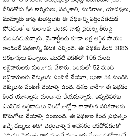
దీనికితోడు గీత కార్మికులు, పద్మశాలి, ముదిరాజు, యాదవులు,
మున్నూరు కాపు కులస్తులకు ఈ పథకాన్ని వర్తింపజేయక
పోవడంతో ఆ కులాలకు చెందిన వాళ్లు ప్రభుత్వ తీరుపై
మండిపడుతున్నారు. మైనార్టీలకు కూడా లక్ష ఆర్థిక సాయం
అందించే పథకాన్ని తీసుక వచ్చింది. ఈ పథకం కింద 3086
దరఖాస్తులు వచ్చాయి. మొదటి విడతలో 106 మంది
లబ్ధిదారులకు మంజూరు చేశారు. ఇందులో 52 మంది
లబ్ధిదారులకు చెక్కులను పంపిణీ చేయగా, ఇంకా 54 మందికి
చెక్కులను పంపిణీ చేయాల్సి ఉంది. దశల వారీగా ఈ పథకం
కింద యూనిట్లను మంజూరు చేయనున్నారు. ఇప్పటివరకు
ఎంపికైన లబ్ధిదారులు నెలరోజుల్లోగా కావాల్సిన పరికరాలను
కొనుగోలు చేయాల్సి ఉంటుంది. ఈ పథకాల కింద ప్రభుత్వం
ఇచ్చే డబ్బులు తిరిగి చెల్లించాల్సిన అవసరం లేకపోవడంతో
ఎన్నికల షెడ్యూల్‌ రాక ముందే మంజూరు చేయించుకోవాలనే