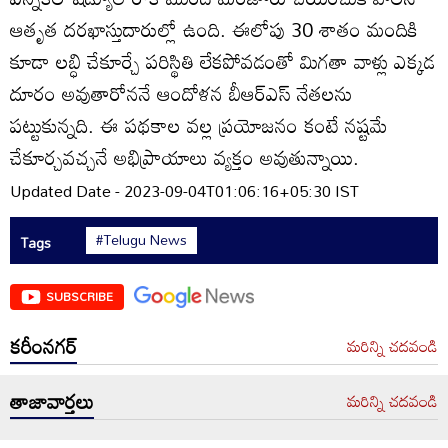
ఆతృత దరఖాస్తుదారుల్లో ఉంది. ఈలోపు 30 శాతం మందికి
కూడా లబ్ధి చేకూర్చే పరిస్థితి లేకపోవడంతో మిగతా వాళ్లు ఎక్కడ
దూరం అవుతారోననే ఆందోళన బీఆర్‌ఎస్‌ నేతలను
పట్టుకున్నది. ఈ పథకాల వల్ల ప్రయోజనం కంటే నష్టమే
చేకూర్చవచ్చనే అభిప్రాయాలు వ్యక్తం అవుతున్నాయి.
Updated Date - 2023-09-04T01:06:16+05:30 IST
#Telugu News
Tags
SUBSCRIBE
కరీంనగర్
మరిన్ని చదవండి
తాజావార్తలు
మరిన్ని చదవండి