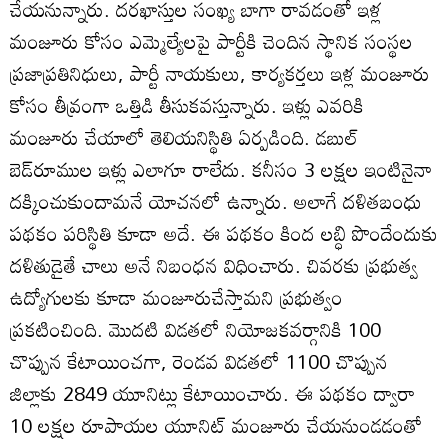
చేయనున్నారు. దరఖాస్తుల సంఖ్య బాగా రావడంతో ఇళ్ల
మంజూరు కోసం ఎమ్మెల్యేలపై పార్టీకి చెందిన స్థానిక సంస్థల
ప్రజాప్రతినిధులు, పార్టీ నాయకులు, కార్యకర్తలు ఇళ్ల మంజూరు
కోసం తీవ్రంగా ఒత్తిడి తీసుకవస్తున్నారు. ఇళ్లు ఎవరికి
మంజూరు చేయాలో తెలియనిస్థితి ఏర్పడింది. డబుల్‌
బెడ్‌రూముల ఇళ్లు ఎలాగూ రాలేదు. కనీసం 3 లక్షల ఇంటినైనా
దక్కించుకుందామనే యోచనలో ఉన్నారు. అలాగే దళితబంధు
పథకం పరిస్థితి కూడా అదే. ఈ పథకం కింద లబ్ధి పొందేందుకు
దళితుడైతే చాలు అనే నిబంధన విధించారు. చివరకు ప్రభుత్వ
ఉద్యోగులకు కూడా మంజూరుచేస్తామని ప్రభుత్వం
ప్రకటించింది. మొదటి విడతలో నియోజకవర్గానికి 100
చొప్పున కేటాయించగా, రెండవ విడతలో 1100 చొప్పున
జిల్లాకు 2849 యూనిట్లు కేటాయించారు. ఈ పథకం ద్వారా
10 లక్షల రూపాయల యూనిట్‌ మంజూరు చేయనుండడంతో