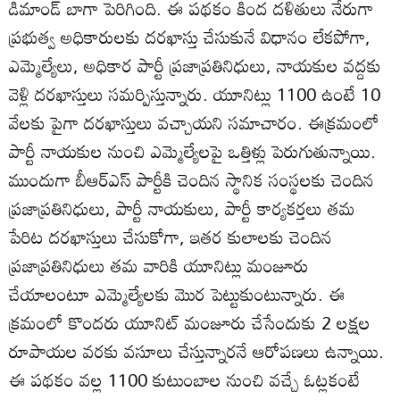
డిమాండ్‌ బాగా పెరిగింది. ఈ పథకం కింద దళితులు నేరుగా
ప్రభుత్వ అధికారులకు దరఖాస్తు చేసుకునే విధానం లేకపోగా,
ఎమ్మెల్యేలు, అధికార పార్టీ ప్రజాప్రతినిధులు, నాయకుల వద్దకు
వెళ్లి దరఖాస్తులు సమర్పిస్తున్నారు. యూనిట్లు 1100 ఉంటే 10
వేలకు పైగా దరఖాస్తులు వచ్చాయని సమాచారం. ఈక్రమంలో
పార్టీ నాయకుల నుంచి ఎమ్మెల్యేలపై ఒత్తిళ్లు పెరుగుతున్నాయి.
ముందుగా బీఆర్‌ఎస్‌ పార్టీకి చెందిన స్థానిక సంస్థలకు చెందిన
ప్రజాప్రతినిధులు, పార్టీ నాయకులు, పార్టీ కార్యకర్తలు తమ
పేరిట దరఖాస్తులు చేసుకోగా, ఇతర కులాలకు చెందిన
ప్రజాప్రతినిధులు తమ వారికి యూనిట్లు మంజూరు
చేయాలంటూ ఎమ్మెల్యేలకు మొర పెట్టుకుంటున్నారు. ఈ
క్రమంలో కొందరు యూనిట్‌ మంజూరు చేసేందుకు 2 లక్షల
రూపాయల వరకు వసూలు చేస్తున్నారనే ఆరోపణలు ఉన్నాయి.
ఈ పథకం వల్ల 1100 కుటుంబాల నుంచి వచ్చే ఓట్లకంటే