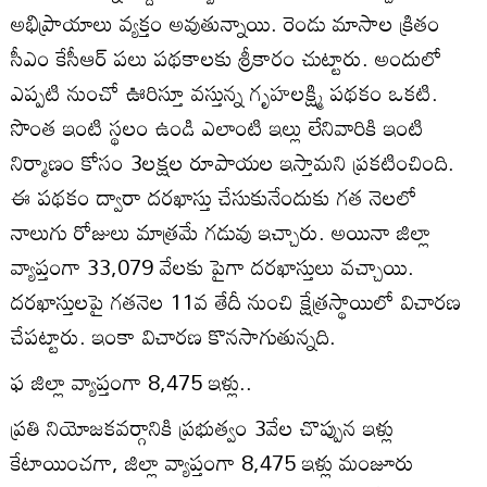
అభిప్రాయాలు వ్యక్తం అవుతున్నాయి. రెండు మాసాల క్రితం
సీఎం కేసీఆర్‌ పలు పథకాలకు శ్రీకారం చుట్టారు. అందులో
ఎప్పటి నుంచో ఊరిస్తూ వస్తున్న గృహలక్ష్మి పథకం ఒకటి.
సొంత ఇంటి స్థలం ఉండి ఎలాంటి ఇల్లు లేనివారికి ఇంటి
నిర్మాణం కోసం 3లక్షల రూపాయల ఇస్తామని ప్రకటించింది.
ఈ పథకం ద్వారా దరఖాస్తు చేసుకునేందుకు గత నెలలో
నాలుగు రోజులు మాత్రమే గడువు ఇచ్చారు. అయినా జిల్లా
వ్యాప్తంగా 33,079 వేలకు పైగా దరఖాస్తులు వచ్చాయి.
దరఖాస్తులపై గతనెల 11వ తేదీ నుంచి క్షేత్రస్థాయిలో విచారణ
చేపట్టారు. ఇంకా విచారణ కొనసాగుతున్నది.
ఫ జిల్లా వ్యాప్తంగా 8,475 ఇళ్లు..
ప్రతి నియోజకవర్గానికి ప్రభుత్వం 3వేల చొప్పున ఇళ్లు
కేటాయించగా, జిల్లా వ్యాప్తంగా 8,475 ఇళ్లు మంజూరు