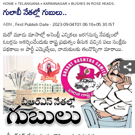
HOME
»
TELANGANA
»
KARIMNAGAR
»
BUSHES IN ROSE HEADS..
గులాబీ నేతల్లో గుబులు..
ABN
, First Publish Date - 2023-09-04T01:06:16+05:30 IST
మరో మూడు మాసాల్లో అసెంబ్లీ ఎన్నికలు జరగనున్న నేపథ్యంలో
ఓటర్లను ఆకర్శించేందుకు రాష్ట్ర ప్రభుత్వం తీసుక వచ్చిన పలు సంక్షేమ
పథకాలు ఆ పార్టీ ఎమ్మెల్యేలు, నాయకులకు తలనొప్పిగా మారాయి.