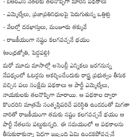
- బీఆర్‌ఎస్‌ నేతలకు తలనొప్పిగా మారిన పథకాలు
- ఎమ్మెల్యేలు, ప్రజాప్రతినిధులపై పెరుగుతున్న ఒత్తిళ్లు
- వేలల్లో దరఖాస్తులు, మంజూరు తక్కువే
- రాజకీయంగా నష్టం కలగవచ్చనే భయం
(ఆంధ్రజ్యోతి, పెద్దపల్లి)
మరో మూడు మాసాల్లో అసెంబ్లీ ఎన్నికలు జరగనున్న
నేపథ్యంలో ఓటర్లను ఆకర్శించేందుకు రాష్ట్ర ప్రభుత్వం తీసుక
వచ్చిన పలు సంక్షేమ పథకాలు ఆ పార్టీ ఎమ్మెల్యేలు,
నాయకులకు తలనొప్పిగా మారాయి. ఆ పథకాల ద్వారా
కొందరిని మాత్రమే సంతృప్తిపరిచే పరిస్థితి ఉండడంతో మిగతా
వారితో రాజకీయంగా తమకు నష్టం కలగవచ్చనే భయం ఆ
పార్టీ నేతలను పట్టుకున్నది. ఈ సమయంలో ఆ పథకాలను
తీసుకురాకున్నా పెద్దగా ఇబ్బంది ఏమి ఉండకపోవచ్చనే