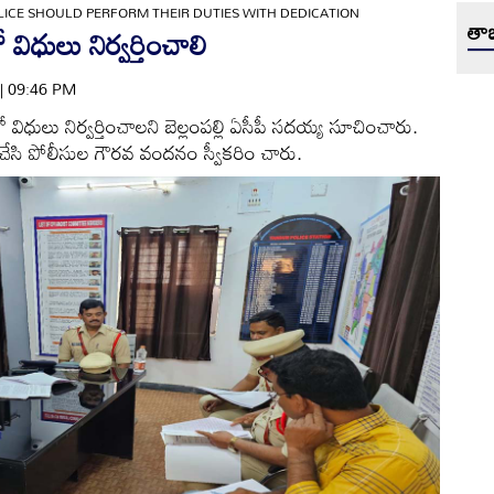
LICE SHOULD PERFORM THEIR DUTIES WITH DEDICATION
తాజ
ిధులు నిర్వర్తించాలి
 | 09:46 PM
విధులు నిర్వర్తించాలని బెల్లంపల్లి ఏసీపీ సదయ్య సూచించారు.
ీ చేసి పోలీసుల గౌరవ వందనం స్వీకరిం చారు.