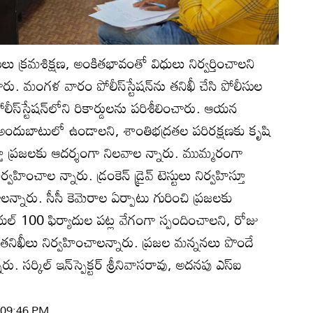
లు క్రమశిక్షణ, అంకితభావంతో విధులు నిర్వర్తించాలని
ారు. మంగళ వారం పోలీస్‌స్టేషన్‌ను తనిఖీ చేసి పోలీసుల
ీస్‌స్టేషన్‌లోని రికార్డులను పరిశీలించారు. ఆయన
ు అందుబాటులో ఉండాలని, శాంతిభద్రతల పరిరక్షణకు కృషి
తూ ప్రజలకు ఆదర్శంగా నిలవాల న్నారు. ముమ్మరంగా
హించాల న్నారు. డ్రంకెన్‌ డ్రైవ్‌ టెస్టులు నిర్వహిస్తూ
్నారు. సీసీ కెమెరాల ఏర్పాటు గురించి ప్రజలకు
‌ 100 ఫిర్యాదుల పట్ల వేగంగా స్పందించాలని, రోజు
ీలు నిర్వహించాలన్నారు. ప్రజల మన్ననలు పొందే
సర్కిల్‌ ఇన్‌స్పెక్టర్‌ శ్రీనివాసరావు, అదనపు ఎస్‌ఐ
| 09:46 PM