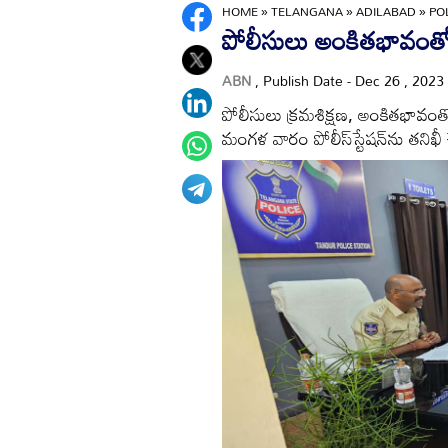
HOME
»
TELANGANA
»
ADILABAD
»
PO
పోలీసులు అంకితభావంతో వ
ABN
, Publish Date - Dec 26 , 2023
పోలీసులు క్రమశిక్షణ, అంకితభావంతో 
మంగళ వారం పోలీస్‌స్టేషన్‌ను తనిఖ