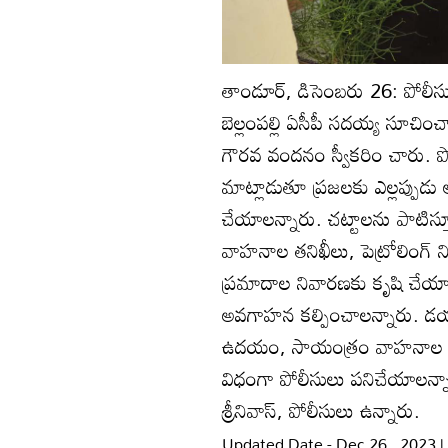
తాండూర్‌, డిసెంబరు 26: పోలీసు
బెల్లంపల్లి ఏసీపీ సదయ్య సూచించ
గౌరవ వందనం స్వీకరిం చారు. పోల
మాట్లాడుతూ ప్రజలకు ఎల్లప్పుడ
చేయాలన్నారు. చట్టాలను పాటిస్
వాహనాల తనిఖీలు, పెట్రోలింగ్‌ నిర్వ
ప్రమాదాల నివారణకు కృషి చేయాలన
అవగాహన కల్పించాలన్నారు. డయల్
ఉదయం, సాయంత్రం వాహనాల తనిఖ
విధంగా పోలీసులు పనిచేయాలన్నారు. 
శ్రీనివాస్‌, పోలీసులు ఉన్నారు.
Updated Date - Dec 26 , 2023 