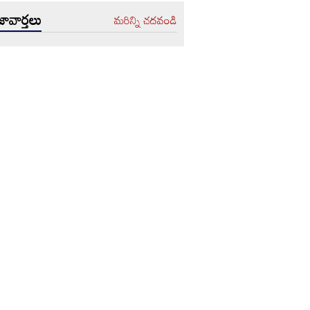
ావార్తలు
మరిన్ని చదవండి