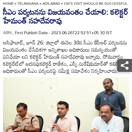
HOME
»
TELANGANA
»
ADILABAD
»
CM'S VISIT SHOULD BE SUCCESSFUL:
సీఎం పర్యటనను విజయవంతం చేయాలి: కలెక్టర్‌
హేమంత్‌ సహదేవరావు
ABN
, First Publish Date - 2023-06-26T22:52:51+05:30 IST
ఆసిఫాబాద్‌, జూన్‌ 26: జిల్లాలో ఈనెల 30న సీఎం కేసీఆర్‌ పర్యటనను
విజయవంతం చేసేదిశగా అన్నిశాఖల అధికారులు సమన్వయంతో
పనిచేయా లని కలెక్టర్‌ హేమంత్‌ సహదేవరావు అన్నారు. సోమవారం
కలెక్టరేట్‌లో అదనపుకలెక్టర్‌ రాజేశం, ఎస్పీ సురేష్‌కుమార్‌తో కలిసి జిల్లా
అధికారులతో సీఎం పర్యటనపై సమీక్ష సమావేశం నిర్వహించారు.