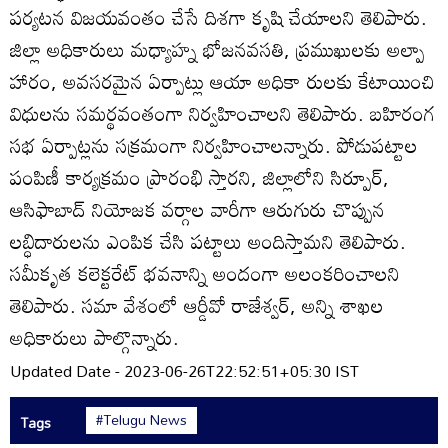
పర్యటన విజయవంతం చేసే దిశగా కృషి చేయాలని తెలిపారు.
జిల్లా అధికారులు మధ్యాహ్న భోజనవసతి, ప్రముఖులకు అల్పా
హారం, అవసరమైన ఏర్పాట్లు ఆయా అధికా రులకు కేటాయించి
విధులను సమర్థవంతంగా నిర్వహించాలని తెలిపారు. బహిరంగ
సభ ఏర్పాట్లను సక్రమంగా నిర్వహించాలన్నారు. పోడుపట్టాల
పంపిణీ కార్యక్రమం ప్రారంభి స్తారని, జిల్లాలోని సిర్పూర్‌,
ఆసిఫాబాద్‌ నియోజక వర్గాల వారీగా ఆరుగురు చొప్పున
లబ్ధిదారులను ఎంపిక చేసి పట్టాలు అందిస్తామని తెలిపారు.
సమీకృత కలెక్టరేట్‌ భవనాన్ని అందంగా అలంకరించాలని
తెలిపారు. సమా వేశంలో ఆర్డీవో రాజేశ్వర్‌, అన్ని శాఖల
అధికారులు పాల్గొన్నారు.
Updated Date - 2023-06-26T22:52:51+05:30 IST
#Telugu News
Tags