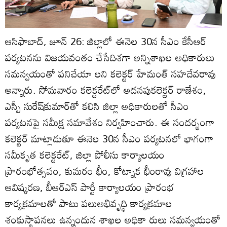
ఆసిఫాబాద్‌, జూన్‌ 26: జిల్లాలో ఈనెల 30న సీఎం కేసీఆర్‌
పర్యటనను విజయవంతం చేసేదిశగా అన్నిశాఖల అధికారులు
సమన్వయంతో పనిచేయా లని కలెక్టర్‌ హేమంత్‌ సహదేవరావు
అన్నారు. సోమవారం కలెక్టరేట్‌లో అదనపుకలెక్టర్‌ రాజేశం,
ఎస్పీ సురేష్‌కుమార్‌తో కలిసి జిల్లా అధికారులతో సీఎం
పర్యటనపై సమీక్ష సమావేశం నిర్వహించారు. ఈ సందర్భంగా
కలెక్టర్‌ మాట్లాడుతూ ఈనెల 30న సీఎం పర్యటనలో భాగంగా
సమీకృత కలెక్టరేట్‌, జిల్లా పోలీసు కార్యాలయం
ప్రారంభోత్సవం, కుమరం భీం, కోట్నాక భీంరావు విగ్రహాల
ఆవిష్కరణ, బీఆర్‌ఎస్‌ పార్టీ కార్యాలయం ప్రారంభ
కార్యక్రమాలతో పాటు పలుఅభివృద్ధి కార్యక్రమాల
శంకుస్థాపనలు ఉన్నందున శాఖల అధికా రులు సమన్వయంతో