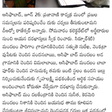
ఆసిఫాబాద్‌, జూన్‌ 26: ప్రజావాణి కార్యక్ర మంలో ప్రజల
సమస్యలను పరిష్కరించేం దుకు చర్యలు తీసుకుంటామని
డీఆర్వో రాజేశ్వర్‌ అన్నారు. సోమవారం కలెక్టరేట్‌లో అర్జీదారుల
నుంచి ఆయన దరఖాస్తులు స్వీక రించారు. సిర్పూర్‌(టి)
మండలం పారిగాం గ్రామానికిచెందిన సత్పుతె సురేఖ, వెంకట్రా
వుపేటకు చెందిన వందనబాయి, ఆసిఫా బాద్‌ మండలం అడ
గ్రామానికి చెందిన విమలాబాయి, ఆసిఫాబాద్‌ మండలం బాబా
పూర్‌కు చెందిన హనుమక్క తమకు ఇంటి స్థలం ఉందని ఇల్లు
నిర్మించుకునేందుకు గృహలక్ష్మి పథకంకింద ఆర్థిక సహయం
అందించాలని కోరుతూ వేర్వేరుగా దరఖాస్తు చేసుకున్నారు.
ఆసిఫాబాద్‌ మం డలకేంద్రానికి చెందిన సునీత, కెరమెరి
మండలం నిశానికి చెందిన జయసుధ తాము కూలిపని
చేసుకుంటూ జీవిస్తున్నామని రెండుపడక గదుల ఇళ్ల పథకంలో