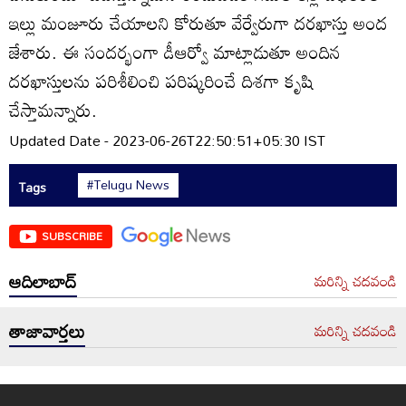
ఇల్లు మంజూరు చేయాలని కోరుతూ వేర్వేరుగా దరఖాస్తు అంద
జేశారు. ఈ సందర్భంగా డీఆర్వో మాట్లాడుతూ అందిన
దరఖాస్తులను పరిశీలించి పరిష్కరించే దిశగా కృషి
చేస్తామన్నారు.
Updated Date - 2023-06-26T22:50:51+05:30 IST
#Telugu News
Tags
SUBSCRIBE
ఆదిలాబాద్
మరిన్ని చదవండి
తాజావార్తలు
మరిన్ని చదవండి