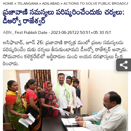
HOME
»
TELANGANA
»
ADILABAD
»
ACTIONS TO SOLVE PUBLIC BROADCA
ప్రజావాణి సమస్యలు పరిష్కరించేందుకు చర్యలు:
డీఆర్వో రాజేశ్వర్‌
ABN
, First Publish Date - 2023-06-26T22:50:51+05:30 IST
ఆసిఫాబాద్‌, జూన్‌ 26: ప్రజావాణి కార్యక్ర మంలో ప్రజల సమస్యలను
పరిష్కరించేం దుకు చర్యలు తీసుకుంటామని డీఆర్వో రాజేశ్వర్‌ అన్నారు.
సోమవారం కలెక్టరేట్‌లో అర్జీదారుల నుంచి ఆయన దరఖాస్తులు స్వీక
రించారు.