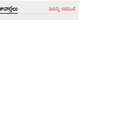
ావార్తలు
మరిన్ని చదవండి