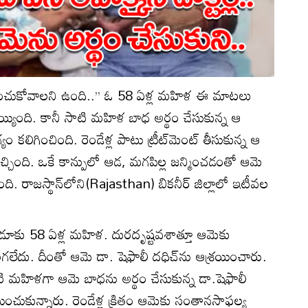
పించుకోవాలని ఉంది..’’ ఓ 58 ఏళ్ల మహిళ ఈ మాటలు
కయ్యింది. కానీ సాటి మహిళ బాధ అర్థం చేసుకున్న ఆ
కలిగించింది. రెండేళ్ల పాటు ట్రీట్‌మెంట్ తీసుకున్న ఆ
చింది. ఒకే కాన్పులో ఆడ, మగపిల్ల జన్మించడంతో ఆమె
ి. రాజస్థాన్‌లోని(Rajasthan) బికనీర్ జిల్లాలో ఇటీవల
రా భాడూకు 58 ఏళ్ల మహిళ. దురదృష్టవశాత్తూ ఆమెకు
లేదు. దీంతో ఆమె డా. షెఫాలీ దధిచ్‌ను ఆశ్రయించారు.
ాటి మహిళగా ఆమె బాధను అర్థం చేసుకున్న డా.షెఫాలీ
ించుకున్నారు. రెండేళ్ల క్రితం ఆమెకు సంతానసాఫల్య