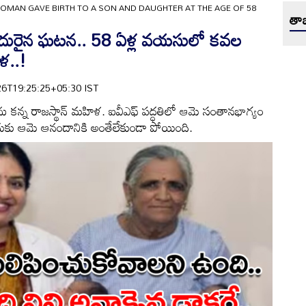
MAN GAVE BIRTH TO A SON AND DAUGHTER AT THE AGE OF 58
తాజ
నే అదురైన ఘటన.. 58 ఏళ్ల వయసులో కవల
ిళ..!
6-26T19:25:25+05:30 IST
కన్న రాజస్థాన్ మహిళ. ఐవీఎఫ్ పద్ధతిలో ఆమె సంతానభాగ్యం
ందుకు ఆమె ఆనందానికి అంతేలేకుండా పోయింది.