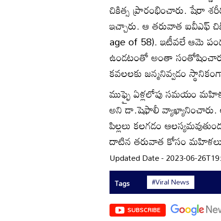
చికిత్స ప్రారంభించారు. షేరా శరీర
ఇచ్చారు. ఆ తరువాత ఐవీఎఫ్ చిక
age of 58). ఇటీవలే ఆమె పండంట
ఉండటంతో అంతా సంతోషించారు.
కవలలకు జన్మనివ్వడం స్థానికం
ముఫ్ఫై ఏళ్లలోపు సమయం మహి
అని డా.షెఫాలీ వ్యాఖ్యానించా
పిల్లలు కలగడం ఆలస్యమవుతుందని 
దాటిన తరువాత కోసం మహిళలు స
Updated Date - 2023-06-26T19
#Viral News
Tags
SUBSCRIBE