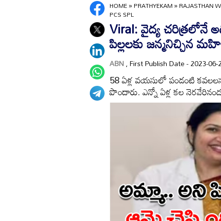
HOME
»
PRATHYEKAM
»
RAJASTHAN WO
PCS SPL
Viral: వైద్య చరిత్రలో
పిల్లలకు జన్మనిచ్చిన మహ
ABN
, First Publish Date - 2023-0
58 ఏళ్ల వయసులో పండంటి కవలలను 
పొందారు. ఎన్నో ఏళ్ల కల నెరవేరిన