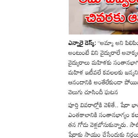
ఎన్నారై డెస్క్:
‘‘అమ్మా అని పిలి
అంటుంటే విని వైద్యురాలే అవాక్
వైద్యురాలు మహిళకు సంతానభాగ్యం 
మహిళ ఇటీవలే కవలలకు జన్మనిచ్
ఆనందానికి అంతేలేకుండా పోయింద
వెలుగు చూసిందీ ఘటన
పూర్తి వివరాల్లోకి వెళితే.. షే
ఎంతకాలానికి సంతానభాగ్యం కలగ
తన గోడు వెళ్లబోసుకున్నారు. స
షేరాకు సాయం చేసేందుకు నిర్ణయ