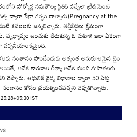
ంలోని హార్మోన్ల సమతౌల్య స్థితికి వచ్చేలా ట్రీట్‌మెంట్
ిత్స ద్వారా షేరా గర్భం దాల్చారు(Pregnancy at the
ి కవలలకు జన్మనిచ్చారు. తల్లీబిడ్డలు క్షేమంగా
 వృధ్యాప్యం అంచుకు చేరుకున్న ఓ మహిళ ఇలా ఏకంగా
గా చర్చనీయాంశమైంది.
ళలకు సంతానం పొందేందుకు అత్యంత అనుకూలమైన టైం
రు. అయితే, అనేక కారణాల రీత్యా అనేక మంది మహిళలకు
చెప్పారు. ఆధునిక వైద్య విధానాల ద్వారా 50 ఏళ్లు
ంతానం కోసం ప్రయత్నించవచ్చని చెప్పుకొచ్చారు.
:25:28+05:30 IST