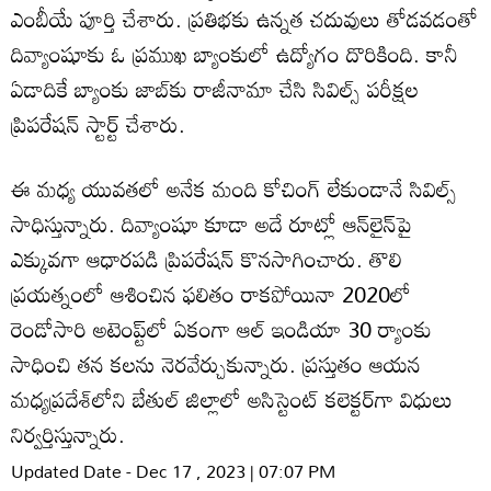
ఎంబీయే పూర్తి చేశారు. ప్రతిభకు ఉన్నత చదువులు తోడవడంతో
దివ్యాంషూకు ఓ ప్రముఖ బ్యాంకు‌లో ఉద్యోగం దొరికింది. కానీ
ఏడాదికే బ్యాంకు జాబ్‌కు రాజీనామా చేసి సివిల్స్ పరీక్షల
ప్రిపరేషన్ స్టార్ట్ చేశారు.
ఈ మధ్య యువతలో అనేక మంది కోచింగ్ లేకుండానే సివిల్స్
సాధిస్తున్నారు. దివ్యాంషూ కూడా అదే రూట్లో ఆన్‌లైన్‌పై
ఎక్కువగా ఆధారపడి ప్రిపరేషన్ కొనసాగించారు. తొలి
ప్రయత్నంలో ఆశించిన ఫలితం రాకపోయినా 2020లో
రెండోసారి అటెంప్ట్‌లో ఏకంగా ఆల్‌ ఇండియా 30 ర్యాంకు
సాధించి తన కలను నెరవేర్చుకున్నారు. ప్రస్తుతం ఆయన
మధ్యప్రదేశ్‌లోని బేతుల్ జిల్లాలో అసిస్టెంట్ కలెక్టర్‌గా విధులు
నిర్వర్తిస్తున్నారు.
Updated Date - Dec 17 , 2023 | 07:07 PM