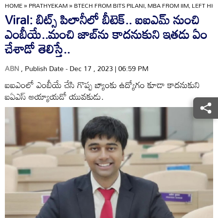
HOME
»
PRATHYEKAM
»
BTECH FROM BITS PILANI, MBA FROM IIM, LEFT H
Viral: బిట్స్ పిలానీలో బీటెక్.. ఐఐఎమ్ నుంచి
ఎంబీయే..మంచి జాబ్‌ను కాదనుకుని ఇతడు ఏం
చేశాడో తెలిస్తే..
ABN
, Publish Date - Dec 17 , 2023 | 06:59 PM
ఐఐఎంలో ఎంబీయే చేసి గొప్ప బ్యాంకు ఉద్యోగం కూడా కాదనుకుని
ఐఏఎస్ అయ్యాయడో యువకుడు.