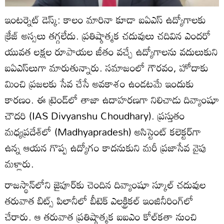
ఇంటర్నెట్ డెస్క్: కాలం మారినా కూడా ఐఏఎస్ ఉద్యోగాలకు
క్రేజ్ అస్సలు తగ్గలేదు. ప్రతిష్ఠాత్మక చదువులు చదివిన ఎందరో
యువత లక్షల రూపాయల జీతం వచ్చే ఉద్యోగాలను వదులుకుని
ఐఏఎస్‌లుగా మారుతున్నారు. సమాజంలో గౌరవం, హోదాకు
మించి ప్రజలకు సేవ చేసే అవకాశం ఉండటమే ఇందుకు
కారణం. ఈ ట్రెండ్‌లో తాజా ఉదాహరణగా నిలిచాడు దివ్యాంషూ
చౌదరి (IAS Divyanshu Choudhary). ప్రస్తుతం
మధ్యప్రదేశ్‌లో (Madhyapradesh) అసిస్టెంట్ కలెక్టర్‌గా
ఉన్న ఆయన గొప్ప ఉద్యోగం కాదనుకుని మరీ ప్రజాసేవ వైపు
మళ్లారు.
రాజస్థాన్‌లోని జైపూర్‌కు చెందిన దివ్యాంషూ స్కూల్ చదువుల
తరువాత బిట్స్ పిలానీలో బీటెక్ ఎలక్ట్రికల్ ఇంజినీరింగ్‌లో
చేరారు. ఆ తరువాత ప్రతిష్ఠాత్మక ఐఐఎం కోల్‌కతా నుంచి