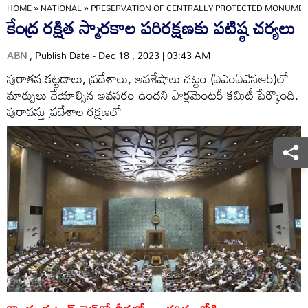
HOME
»
NATIONAL
»
PRESERVATION OF CENTRALLY PROTECTED MONUME
కేంద్ర రక్షిత స్మారకాల పరిరక్షణకు పటిష్ఠ చర్యలు
ABN
, Publish Date - Dec 18 , 2023 | 03:43 AM
పురాతన కట్టడాలు, ప్రదేశాలు, అవశేషాలు చట్టం (ఏఎంఏఎ్‌సఆర్‌)లో
మార్పులు చేయాల్సిన అవసరం ఉందని పార్లమెంటరీ కమిటీ పేర్కొంది.
పురావస్తు ప్రదేశాల రక్షణలో