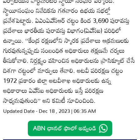
ఏర్పాటయిన పార్టమెంటరీ స్థాయీ సంఘం పేర్కొంది.
స్థాయీసంఘం నివేదికను గతవారం ఉభయ సభల్లో
ప్రవేశపెట్టారు. ఏఎంఏఎ్‌సఆర్‌ చట్టం కింద 3,690 పురావస్తు
ప్రదేశాలు భారతీయ పురావస్తు విభాగం(ఏఎ్‌సఐ) పరిధిలో
ఉన్నాయి. ‘‘కేంద్ర రక్షణలోని స్మారక ప్రదేశాలు ఆక్రమణలకు
గురవుతున్నప్పుడు సంబంధిత అధికారులు తక్షణమే చర్యలు
తీసుకోవాలి. నిర్లక్ష్యం వహించిన అధికారులను ప్రాసిక్యూట్‌ చేసే
దిశగా చట్టంలో మార్పులు తేవాలి. అటవీ పరిరక్షణ చట్టం
1972 ప్రకారం జిల్లా అటవీశాఖ అధికారులకు ఉన్న
అధికారాలు ఏఎ్‌సఐ అధికారులకు ఇస్తే పరిరక్షణ
సాధ్యమవుతుంది’’ అని కమిటీ సూచించింది.
Updated Date - Dec 18 , 2023 | 06:35 AM