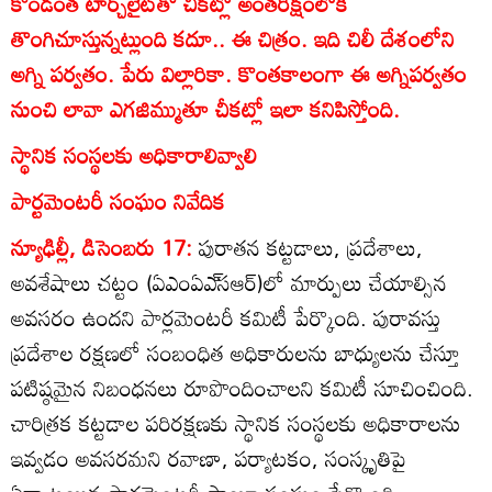
కొండంత టార్చ్‌లైట్‌తో చీకట్లో అంతరిక్షంలోకి
తొంగిచూస్తున్నట్లుంది కదూ.. ఈ చిత్రం. ఇది చిలీ దేశంలోని
అగ్ని పర్వతం. పేరు విల్లారికా. కొంతకాలంగా ఈ అగ్నిపర్వతం
నుంచి లావా ఎగజిమ్ముతూ చీకట్లో ఇలా కనిపిస్తోంది.
స్థానిక సంస్థలకు అధికారాలివ్వాలి
పార్టమెంటరీ సంఘం నివేదిక
న్యూఢిల్లీ, డిసెంబరు 17:
పురాతన కట్టడాలు, ప్రదేశాలు,
అవశేషాలు చట్టం (ఏఎంఏఎ్‌సఆర్‌)లో మార్పులు చేయాల్సిన
అవసరం ఉందని పార్లమెంటరీ కమిటీ పేర్కొంది. పురావస్తు
ప్రదేశాల రక్షణలో సంబంధిత అధికారులను బాధ్యులను చేస్తూ
పటిష్ఠమైన నిబంధనలు రూపొందించాలని కమిటీ సూచించింది.
చారిత్రక కట్టడాల పరిరక్షణకు స్థానిక సంస్థలకు అధికారాలను
ఇవ్వడం అవసరమని రవాణా, పర్యాటకం, సంస్కృతిపై