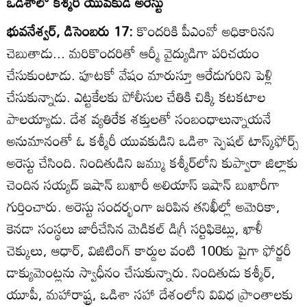
ఒడిశాలో కశ్మీరీ యువకుడి అరెస్టు
భువనేశ్వర్‌, డిసెంబరు 17:
కొందరికి పీఎంవో అధికారినని
చెబుతాడు... మరికొందరితో ఆర్మీ వైద్యుడిగా పరిచయం
చేసుకుంటాడు. పూటకో వేషం మారుస్తూ ఆరేడుగురిని పెళ్లి
చేసుకున్నాడు. ఎట్టకేలకు పోలీసుల చేతికి చిక్కి కటకటాల
పాలయ్యాడు. దేశ వ్యతిరేక శక్తులతో సంబంధాలున్నాయనే
అనుమానంతో ఓ కశ్మీరీ యువకుడిని ఒడిశా స్పెషల్‌ టాస్క్‌ఫోర్స్‌
అరెస్టు చేసింది. నిందితుడిని జమ్ము కశ్మీర్‌లోని కుప్వారా జిల్లాకు
చెందిన సయ్యద్‌ ఇషాన్‌ బుఖారీ అలియాస్‌ ఇషాన్‌ బుఖారీగా
గుర్తించారు. అరెస్టు సందర్భంగా జరిపిన తనిఖీల్లో అమెరికా,
కెనడా సంస్థలు జారీచేసిన మెడికల్‌ డిగ్రీ సర్టిఫికెట్లు, ఖాళీ
చెక్కులు, ఆధార్‌, విజిటింగ్‌ కార్డుల వంటి 100కు పైగా ఫోర్జరీ
డాక్యుమెంట్లను స్వాధీనం చేసుకున్నారు. నిందితుడు కశ్మీర్‌,
యూపీ, మహారాష్ట్ర, ఒడిశా సహా దేశంలోని వివిధ ప్రాంతాలకు