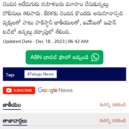
చెందిన ఆరేడుగురు మహిళలను వివాహం చేసుకున్నట్లు
పోలీసులు తెలిపారు. కేరళకు చెందిన కొందరు అనుమానాస్పద
వ్యక్తులతో పాటు పాకిస్థానీ జాతీయులతో, ఐఎ్‌సఐతో ఇషాన్‌
టచ్‌లో ఉన్నట్లు దర్యాప్తులో తేలింది.
Updated Date - Dec 18 , 2023 | 06:42 AM
#Telugu News
Tags
SUBSCRIBE
జాతీయం
మరిన్ని చదవండి
తాజావార్తలు
మరిన్ని చదవండి