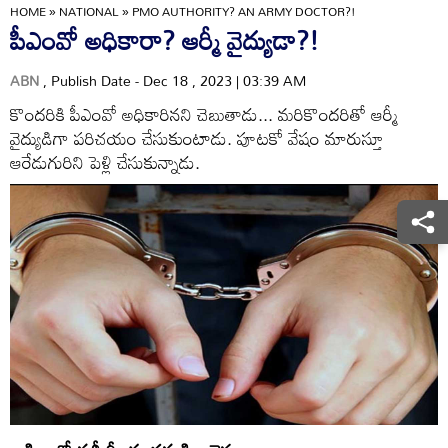
HOME
»
NATIONAL
»
PMO AUTHORITY? AN ARMY DOCTOR?!
పీఎంవో అధికారా? ఆర్మీ వైద్యుడా?!
ABN
, Publish Date - Dec 18 , 2023 | 03:39 AM
కొందరికి పీఎంవో అధికారినని చెబుతాడు... మరికొందరితో ఆర్మీ
వైద్యుడిగా పరిచయం చేసుకుంటాడు. పూటకో వేషం మారుస్తూ
ఆరేడుగురిని పెళ్లి చేసుకున్నాడు.