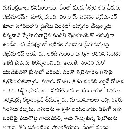
మగలక్షణాలు కనిపించాయి. దీంతో మురుగేశ్వరి తన పేరును
వెట్రిమారన్‌గా మార్చుకుంది. ఎం.కామ్‌ చదివిన వెట్రిమారన్‌
కూడా నగరంలోని ప్రైవేటు సంస్థలో ఉద్యోగం చేస్తున్నాడు.
చిన్ననాటి స్నేహితురాలైన నందిని వెట్రిమారన్‌తో చనువుగా
ఉండేది. ఈ నేపథ్యంలో ఇటీవల నందినిని ప్రేమిస్తున్నట్లు
వెట్రిమారన్‌ తెలిపాడు. అతడి గురించి పూర్తిగా తెలిసిన నందిని
అతడి ప్రేమను తిరస్కరించింది. అయితే, నందిని మరో
యువకుడితో ప్రేమలో పడింది. దీంతో వెట్రిమారన్‌ ఆమెపై
కక్షపెంచుకున్నాడు. మూడు రోజుల క్రితం నందిని బర్త్‌డే రోజున
ఆమెకు గిఫ్ట్‌ ఇస్తానంటూ నగరశివారు తాళంబూరులో కొత్తగా
నిర్మిస్తున్న కట్టడంపైకి తీసుకెళ్లాడు. మాయమాటలు చెప్పి కళ్లకు
గంతలు కట్టాడు. చేతులను తాళ్లతో బంధించాడు. కత్తితో ఆమె
ఒంటిపై పలుచోట్ల గాయపరిచి, తను తెచ్చుకున్న పెట్రోలును
ఆమెపై పోసి నిప్పంటించి పారిపోయాడు. దీంతో నందిని