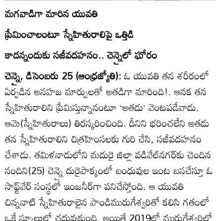
మగవాడిగా మారిన యువతి
ప్రేమించాలంటూ స్నేహితురాలిపై ఒత్తిడి
కాదన్నందుకు సజీవదహనం.. చెన్నైలో ఘోరం
చెన్నై, డిసెంబరు 25 (ఆంధ్రజ్యోతి):
ఓ యువతి తన శరీరంలో
ఏర్పడిన అసహజ మార్పులతో అతడిగా మారింది!. ఆనక తన
స్నేహితురాలిని ప్రేమిస్తున్నానంటూ ‘అతడు’ వెంటపడేవాడు.
ఆమె(స్నేహితురాలు) తిరస్కరించింది. దీనిని భరించలేని అతడు
తన స్నేహితురాలిని చిత్రహింసలకు గురి చేసి, సజీవదహనం
చేశాడు. తమిళనాడులోని మదురై జిల్లా వడివేల్‌నగర్‌కు చెందిన
నందిని(25) చెన్నై దురైపాక్కంలో బంధువుల ఇంట బసచేస్తూ ఓ
సాఫ్ట్‌వేర్‌ సంస్థలో ఇంజనీర్‌గా పనిచేస్తోంది. ఆ యువతి
చిన్ననాటి స్నేహితురాలైన పాండిమురుగేశ్వరితో కలిసి గతంలో
ఒకే స్కూలులో చదువుకుంది. అయితే 2019లో మురుగేశ్వరిలో