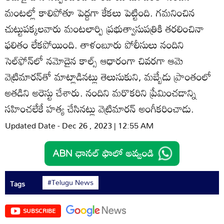
మంటల్లో కాలిపోతూ పెద్దగా కేకలు పెట్టింది. గమనించిన
చుట్టుపక్కలవారు మంటలార్పి ప్రభుత్వాసుపత్రికి తరలించినా
ఫలితం లేకపోయింది. తాళంబూరు పోలీసులు నందిని
సెల్‌ఫోన్‌లో నమోదైన కాల్స్‌ ఆధారంగా చివరగా ఆమె
వెట్రిమారన్‌తో మాట్లాడినట్లు తెలుసుకుని, మబ్బేడు ప్రాంతంలో
అతడిని అరెస్టు చేశారు. నందిని మరొకరిని ప్రేమించడాన్ని
సహించలేకే హత్య చేసినట్లు వెట్రిమారన్‌ అంగీకరించాడు.
Updated Date - Dec 26 , 2023 | 12:55 AM
#Telugu News
Tags
SUBSCRIBE