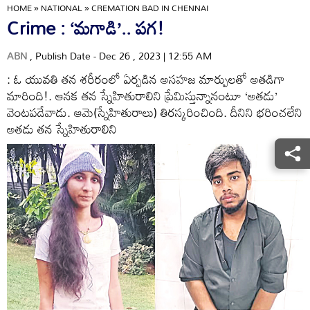
HOME
»
NATIONAL
»
CREMATION BAD IN CHENNAI
Crime : ‘మగాడి’.. పగ!
ABN
, Publish Date - Dec 26 , 2023 | 12:55 AM
: ఓ యువతి తన శరీరంలో ఏర్పడిన అసహజ మార్పులతో అతడిగా
మారింది!. ఆనక తన స్నేహితురాలిని ప్రేమిస్తున్నానంటూ ‘అతడు’
వెంటపడేవాడు. ఆమె(స్నేహితురాలు) తిరస్కరించింది. దీనిని భరించలేని
అతడు తన స్నేహితురాలిని