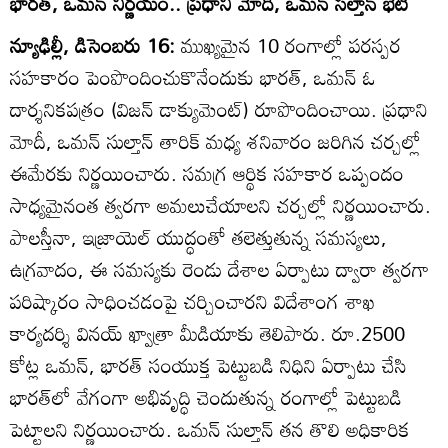
భారత్‌, ఒమన్‌ నిర్ణయం.. ప్రధాని మోదీ, ఒమన్‌ సల్తాన్‌ భేటీ
న్యూఢిల్లీ, డిసెంబరు 16:
ముఖ్యమైన 10 రంగాల్లో పరస్పర
సహకారం పెంపొందించుకొనేందుకు భారత్‌, ఒమన్‌ ఓ
దార్శనికపత్రం (విజన్‌ డాక్యుమెంట్‌) రూపొందించాయి. ప్రధాని
మోదీ, ఒమన్‌ సుల్తాన్‌ తారిక్‌ మధ్య శనివారం జరిగిన చర్చల్లో
ఈమేరకు నిర్ణయించారు. సమగ్ర ఆర్థిక సహకార ఒప్పందం
సాధ్యమైనంత త్వరగా అమలుచేయాలని చర్చల్లో నిర్ణయించారు.
పాలస్తీనా, ఇజ్రాయెల్‌ యుద్ధంతో తలెత్తుతున్న సమస్యలు,
ఉగ్రవాదం, ఈ సమస్యకు రెండు దేశాల ఏర్పాటు ద్వారా త్వరగా
పరిష్కారం సాధించడంపై చర్చించారని విదేశాంగ శాఖ
కార్యదర్శి వినయ్‌ ఖ్వాత్రా మీడియాకు తెలిపారు. రూ.2500
కోట్ల ఒమన్‌, భారత్‌ సంయుక్త పెట్టుబడి నిధిని ఏర్పాటు చేసి
భారత్‌లో వేగంగా అభివృద్ధి చెందుతున్న రంగాల్లో పెట్టుబడి
పెట్టాలని నిర్ణయించారు. ఒమన్‌ సుల్తాన్‌ తన తొలి అధికారిక