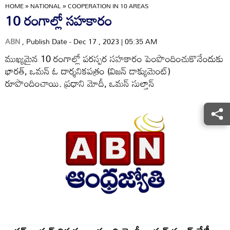
HOME
»
NATIONAL
»
COOPERATION IN 10 AREAS
10 రంగాల్లో సహకారం
ABN
, Publish Date - Dec 17 , 2023 | 05:35 AM
ముఖ్యమైన 10 రంగాల్లో పరస్పర సహకారం పెంపొందించుకొనేందుకు
భారత్‌, ఒమన్‌ ఓ దార్శనికపత్రం (విజన్‌ డాక్యుమెంట్‌)
రూపొందించాయి. ప్రధాని మోదీ, ఒమన్‌ సుల్తాన్‌