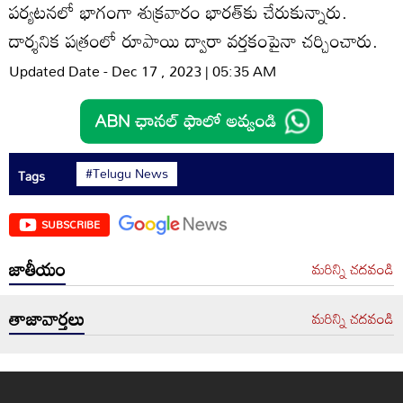
పర్యటనలో భాగంగా శుక్రవారం భారత్‌కు చేరుకున్నారు.
దార్శనిక పత్రంలో రూపాయి ద్వారా వర్తకంపైనా చర్చించారు.
Updated Date - Dec 17 , 2023 | 05:35 AM
#Telugu News
Tags
SUBSCRIBE
జాతీయం
మరిన్ని చదవండి
తాజావార్తలు
మరిన్ని చదవండి