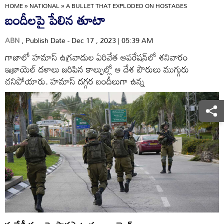
HOME
»
NATIONAL
»
A BULLET THAT EXPLODED ON HOSTAGES
బందీలపై పేలిన తూటా
ABN
, Publish Date - Dec 17 , 2023 | 05:39 AM
గాజాలో హమాస్‌ ఉగ్రవాదుల ఏరివేత ఆపరేషన్‌లో శనివారం
ఇజ్రాయెల్‌ దళాలు జరిపిన కాల్పుల్లో ఆ దేశ పౌరులు ముగ్గురు
చనిపోయారు. హమాస్‌ దగ్గర బందీలుగా ఉన్న