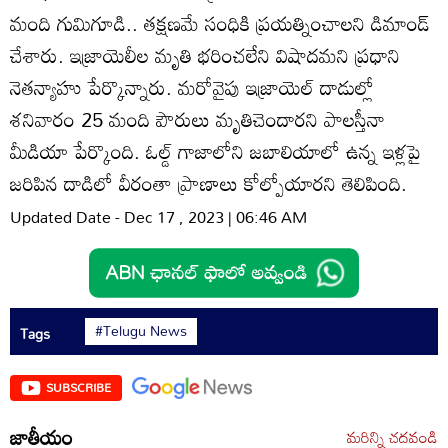
మంది గుమిగూడి.. తక్షణమే సంధికి ప్రయత్నించాలని డిమాండ్‌
చేశారు. ఇజ్రాయెలీల మృతి భరించలేని విషాదమని ప్రధాని
నెతన్యాహు పేర్కొన్నారు. మరోవైపు ఇజ్రాయెల్‌ దాడుల్లో
శనివారం 25 మంది పౌరులు మృతిచెందారని పాలస్తీనా
మీడియా పేర్కొంది. ఓల్డ్‌ గాజాలోని జబాలియాలో ఉన్న ఇళ్లపై
జరిపిన దాడిలో వీరంతా ప్రాణాలు కోల్పోయారని తెలిపింది.
Updated Date - Dec 17 , 2023 | 06:46 AM
#Telugu News
Tags
SUBSCRIBE
జాతీయం
మరిన్ని చదవండి