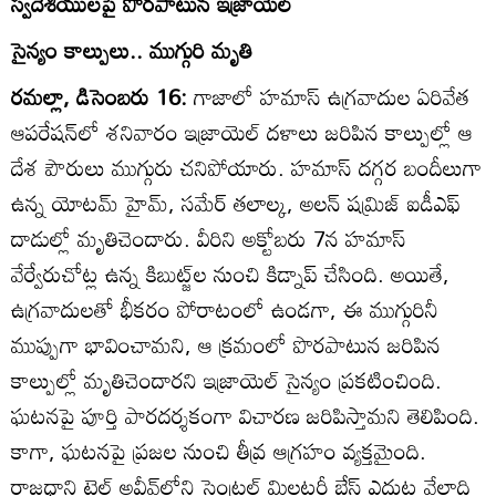
స్వదేశీయులపై పొరపాటున ఇజ్రాయెల్‌
సైన్యం కాల్పులు.. ముగ్గురి మృతి
రమల్లా, డిసెంబరు 16:
గాజాలో హమాస్‌ ఉగ్రవాదుల ఏరివేత
ఆపరేషన్‌లో శనివారం ఇజ్రాయెల్‌ దళాలు జరిపిన కాల్పుల్లో ఆ
దేశ పౌరులు ముగ్గురు చనిపోయారు. హమాస్‌ దగ్గర బందీలుగా
ఉన్న యోటమ్‌ హైమ్‌, సమేర్‌ తలాల్క, అలన్‌ షమ్రిజ్‌ ఐడీఎఫ్‌
దాడుల్లో మృతిచెందారు. వీరిని అక్టోబరు 7న హమాస్‌
వేర్వేరుచోట్ల ఉన్న కిబుట్జ్‌ల నుంచి కిడ్నాప్‌ చేసింది. అయితే,
ఉగ్రవాదులతో భీకరం పోరాటంలో ఉండగా, ఈ ముగ్గురినీ
ముప్పుగా భావించామని, ఆ క్రమంలో పొరపాటున జరిపిన
కాల్పుల్లో మృతిచెందారని ఇజ్రాయెల్‌ సైన్యం ప్రకటించింది.
ఘటనపై పూర్తి పారదర్శకంగా విచారణ జరిపిస్తామని తెలిపింది.
కాగా, ఘటనపై ప్రజల నుంచి తీవ్ర ఆగ్రహం వ్యక్తమైంది.
రాజధాని టెల్‌ అవీవ్‌లోని సెంట్రల్‌ మిలటరీ బేస్‌ ఎదుట వేలాది