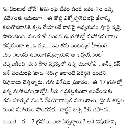
‘హాబిటబుల్ జోన్’ (గ్రహంపై జీవం ఉండే అవకాశం ఉన్న
ప్రదేశం)కి బదులుగా.. ఈ కోల్డ్ ఎక్సోప్లానెట్‌లపై జీవాన్ని
కనుగొనడానికి కృషి చేయాలనే దానిపై అధ్యయనం పూర్తి దృష్టి
సారించింది. మంచుతో నిండిన ఈ గ్రహాల్లో మహాసముద్రాలు
తప్పకుండా ఉండొచ్చని.. ఇవి తమ ఇంటర్నల్ హీటింగ్
మెకానిజంను ఉపయోగిస్తున్నాయని ఆ అధ్యయనంలో
చెప్పబడింది. మన సౌర వ్యవస్థలో ఉన్న యూరోపా, ఇన్‌క్లాడస్
అనే చంద్రులపై కూడా సరిగ్గా ఇలాంటి పరిస్థితే ఉందని
నిపుణులు చెప్తున్నారు. తమ విశ్లేషణ ప్రకారం.. ఈ 17 గ్రహాల్లో
ఉన్న మహాసముద్రాల్లోని నీరు గడ్డకట్టకుండా ఉండేందుకు..
తమ సూర్యుడి నుండి రేడియోధార్మిక మూలకాలు, టైడల్ శక్తుల
నుండి సహాయం పొందవచ్చు డాక్టర్ లిన్నే క్విక్ చెప్పారు.
అయితే.. ఈ 17 గ్రహాలు ఎలా ఏర్పడ్డాయి? అనే విషయాన్ని