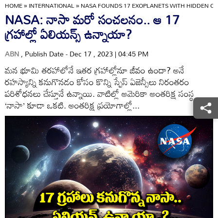
HOME
»
INTERNATIONAL
»
NASA FOUNDS 17 EXOPLANETS WITH HIDDEN OC
NASA: నాసా మరో సంచలనం.. ఆ 17
గ్రహాల్లో ఏలియన్స్ ఉన్నాయా?
ABN
, Publish Date - Dec 17 , 2023 | 04:45 PM
మన భూమి తరహాలోనే ఇతర గ్రహాల్లోనూ జీవం ఉందా? అనే
రహస్యాన్ని కనుగొనడం కోసం కొన్ని స్పేస్ ఏజెన్సీలు నిరంతరం
పరిశోధనలు చేస్తూనే ఉన్నాయి. వాటిల్లో అమెరికా అంతరిక్ష సంస్థ
‘నాసా’ కూడా ఒకటి. అంతరిక్ష ప్రయోగాల్లో...