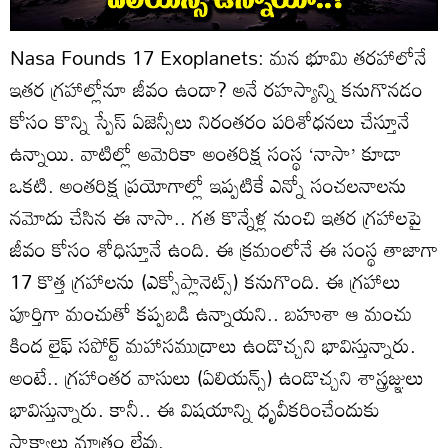
Nasa Founds 17 Exoplanets: మన భూమి తరహాలోనే
ఇతర గ్రహాల్లోనూ జీవం ఉందా? అనే రహస్యాన్ని కనుగొనడం
కోసం కొన్ని స్పేస్ ఏజెన్సీలు నిరంతరం పరిశోధనలు చేస్తూనే
ఉన్నాయి. వాటిల్లో అమెరికా అంతరిక్ష సంస్థ ‘నాసా’ కూడా
ఒకటి. అంతరిక్ష ప్రయోగాల్లో ఇప్పటికే ఎన్నో సంచలనాలను
నమోదు చేసిన ఈ నాసా.. గత కొన్నేళ్ల నుంచి ఇతర గ్రహాలపై
జీవం కోసం శోధిస్తూనే ఉంది. ఈ క్రమంలోనే ఈ సంస్థ తాజాగా
17 కొత్త గ్రహాలను (ఎక్సోప్లానెట్స్) కనుగొంది. ఈ గ్రహాలు
పూర్తిగా మంచుతో కప్పబడి ఉన్నాయని.. బహుశా ఆ మంచు
కింద లైఫ్ సపోర్ట్ మహాసముద్రాలు ఉండొచ్చని భావిస్తున్నారు.
అంటే.. గ్రహాంతర వాసులు (ఏలియన్స్) ఉండొచ్చని శాస్త్రజ్ఞులు
భావిస్తున్నారు. కానీ.. ఈ విషయాన్ని ధృవీకరించేందుకు
సాక్ష్యాలు మాత్రం లేవు.