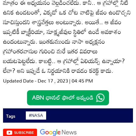
మాత్రం ఈ అధ్యయనం వెల్లడించలేదు. కానీ.. ఆ గ్రహాల్లో నీటి
ఉనిక ఉండటంతో, ఎక్కడో ఒక చోట వాటిపై జీవం ఉండొచ్చని
సూచిస్తుందని శాస్త్రవేత్తలు అంటున్నారు. అయితే.. ఆ జీవం
ఇప్పటికీ బ్యాక్టీరియా, సూక్ష్మజీవుల స్థితిలో ఉండే అవకాశం
ఉందంటున్నారు. ఇంతకుముందు నాసా అధ్యక్షనం
గ్రహాంతరవాసుల గురించి మరే ఇతర వివరాలు
బయటపెట్టలేదు. కాబట్టి.. ఆ గ్రహాల్లో ఏలియన్స్ ఉన్నాయా?
లేవా? అని ఇప్పుడే ఓ నిర్ణయానికి రావడం కరెక్ట్ కాదు.
Updated Date - Dec 17 , 2023 | 04:45 PM
#NASA
Tags
SUBSCRIBE