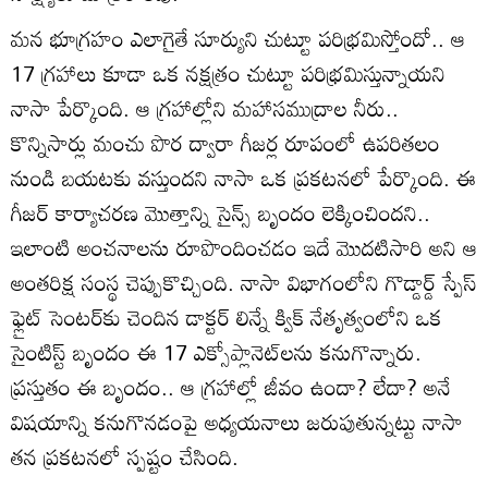
మన భూగ్రహం ఎలాగైతే సూర్యుని చుట్టూ పరిభ్రమిస్తోందో.. ఆ
17 గ్రహాలు కూడా ఒక నక్షత్రం చుట్టూ పరిభ్రమిస్తున్నాయని
నాసా పేర్కొంది. ఆ గ్రహాల్లోని మహాసముద్రాల నీరు..
కొన్నిసార్లు మంచు పొర ద్వారా గీజర్ల రూపంలో ఉపరితలం
నుండి బయటకు వస్తుందని నాసా ఒక ప్రకటనలో పేర్కొంది. ఈ
గీజర్ కార్యాచరణ మొత్తాన్ని సైన్స్ బృందం లెక్కించిందని..
ఇలాంటి అంచనాలను రూపొందించడం ఇదే మొదటిసారి అని ఆ
అంతరిక్ష సంస్థ చెప్పుకొచ్చింది. నాసా విభాగంలోని గొడ్డార్డ్ స్పేస్
ఫ్లైట్ సెంటర్‌కు చెందిన డాక్టర్ లిన్నే క్విక్ నేతృత్వంలోని ఒక
సైంటిస్ట్ బృందం ఈ 17 ఎక్సోప్లానెట్‌లను కనుగొన్నారు.
ప్రస్తుతం ఈ బృందం.. ఆ గ్రహాల్లో జీవం ఉందా? లేదా? అనే
విషయాన్ని కనుగొనడంపై అధ్యయనాలు జరుపుతున్నట్టు నాసా
తన ప్రకటనలో స్పష్టం చేసింది.