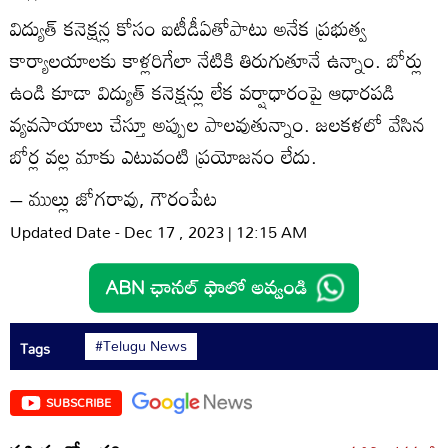
విద్యుత్‌ కనెక్షన్ల కోసం ఐటీడీఏతోపాటు అనేక ప్రభుత్వ
కార్యాలయాలకు కాళ్లరిగేలా నేటికి తిరుగుతూనే ఉన్నాం. బోర్లు
ఉండి కూడా విద్యుత్‌ కనెక్షన్లు లేక వర్షాధారంపై ఆధారపడి
వ్యవసాయాలు చేస్తూ అప్పుల పాలవుతున్నాం. జలకళలో వేసిన
బోర్ల వల్ల మాకు ఎటువంటి ప్రయోజనం లేదు.
– ముల్లు జోగరావు, గౌరంపేట
Updated Date - Dec 17 , 2023 | 12:15 AM
#Telugu News
Tags
SUBSCRIBE