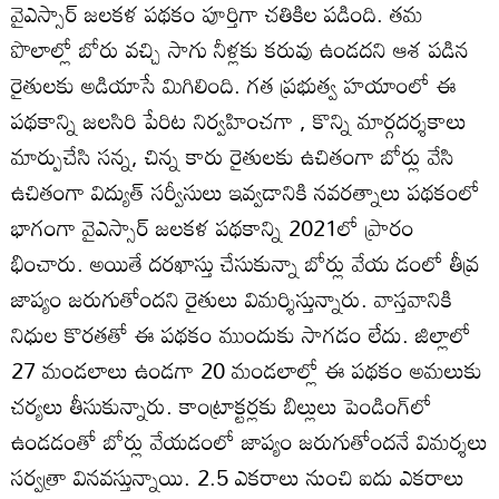
వైఎస్సార్‌ జలకళ పథకం పూర్తిగా చతికిల పడింది. తమ
పొలాల్లో బోరు వచ్చి సాగు నీళ్లకు కరువు ఉండదని ఆశ పడిన
రైతులకు అడియాసే మిగిలింది. గత ప్రభుత్వ హయాంలో ఈ
పథకాన్ని జలసిరి పేరిట నిర్వహించగా , కొన్ని మార్గదర్శకాలు
మార్పుచేసి సన్న, చిన్న కారు రైతులకు ఉచితంగా బోర్లు వేసి
ఉచితంగా విద్యుత్‌ సర్వీసులు ఇవ్వడానికి నవరత్నాలు పథకంలో
భాగంగా వైఎస్సార్‌ జలకళ పథకాన్ని 2021లో ప్రారం
భించారు. అయితే దరఖాస్తు చేసుకున్నా బోర్లు వేయ డంలో తీవ్ర
జాప్యం జరుగుతోందని రైతులు విమర్శిస్తున్నారు. వాస్తవానికి
నిధుల కొరతతో ఈ పథకం ముందుకు సాగడం లేదు. జిల్లాలో
27 మండలాలు ఉండగా 20 మండలాల్లో ఈ పథకం అమలుకు
చర్యలు తీసుకున్నారు. కాంట్రాక్టర్లకు బిల్లులు పెండింగ్‌లో
ఉండడంతో బోర్లు వేయడంలో జాప్యం జరుగుతోందనే విమర్శలు
సర్వత్రా వినవస్తున్నాయి. 2.5 ఎకరాలు నుంచి ఐదు ఎకరాలు