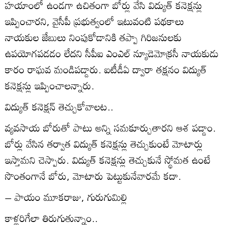
హయాంలో ఉండగా ఉచితంగా బోర్లు వేసి విద్యుత్‌ కనెక్షన్లు
ఇప్పించారని, వైసీపీ ప్రభుత్వంలో ఇటువంటి పథకాలు
నాయకుల జేబులు నింపుకోడానికి తప్పా గిరిజనులకు
ఉపయోగపడడం లేదని సీపీఐ ఎంఎల్‌ న్యూడెమోక్రసీ నాయకుడు
కారం రాఘవ మండిపడ్డారు. ఐటీడీఏ ద్వారా తక్షనం విద్యుత్‌
కనెక్షన్లు ఇప్పించాలన్నారు.
విద్యుత్‌ కనెక్షన్‌ తెచ్చుకోవాలట..
వ్యవసాయ బోరుతో పాటు అన్ని సమకూర్చుతారని ఆశ పడ్డాం.
బోర్లు వేసిన తర్వాత విద్యుత్‌ కనెక్షన్లు తెచ్చుకుంటే మోటార్లు
ఇస్తామని చెస్పారు. విద్యుత్‌ కనెక్షన్లు తెచ్చుకునే స్థోమత ఉంటే
సొంతంగానే బోరు, మోటారు పెట్టుకునేవారమే కదా.
– పాయం మూకరాజు, గురుగుమిల్లి
కాళ్లరిగేలా తిరుగుతున్నాం..