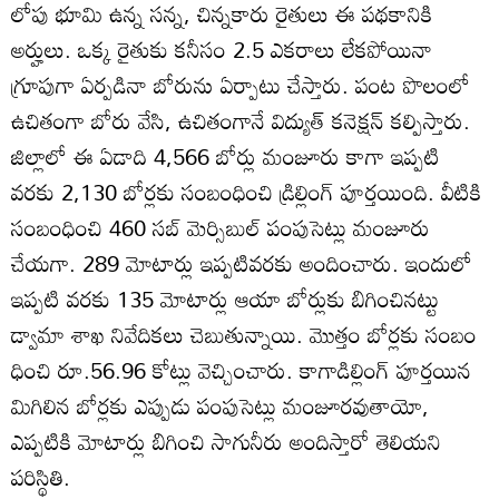
లోపు భూమి ఉన్న సన్న, చిన్నకారు రైతులు ఈ పథకానికి
అర్హులు. ఒక్క రైతుకు కనీసం 2.5 ఎకరాలు లేకపోయినా
గ్రూపుగా ఏర్పడినా బోరును ఏర్పాటు చేస్తారు. పంట పొలంలో
ఉచితంగా బోరు వేసి, ఉచితంగానే విద్యుత్‌ కనెక్షన్‌ కల్పిస్తారు.
జిల్లాలో ఈ ఏడాది 4,566 బోర్లు మంజూరు కాగా ఇప్పటి
వరకు 2,130 బోర్లకు సంబంధించి డ్రిల్లింగ్‌ పూర్తయింది. వీటికి
సంబంధించి 460 సబ్‌ మెర్సిబుల్‌ పంపుసెట్లు మంజూరు
చేయగా. 289 మోటార్లు ఇప్పటివరకు అందించారు. ఇందులో
ఇప్పటి వరకు 135 మోటార్లు ఆయా బోర్లుకు బిగించినట్టు
డ్వామా శాఖ నివేదికలు చెబుతున్నాయి. మొత్తం బోర్లకు సంబం
ధించి రూ.56.96 కోట్లు వెచ్చించారు. కాగాడిల్లింగ్‌ పూర్తయిన
మిగిలిన బోర్లకు ఎప్పుడు పంపుసెట్లు మంజూరవుతాయో,
ఎప్పటికి మోటార్లు బిగించి సాగునీరు అందిస్తారో తెలియని
పరిస్థితి.