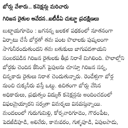
బోర్లు వేశారు.. కనెక్షన్లు మరిచారు
గిరిజన రైతుల ఆవేదన..ఐటీడీఏ చుట్టూ ప్రదక్షిణలు
బుట్టాయగూడెం : జగనన్న జలకళ పథకంలో నూతనంగా
ఏర్పాటు చేసే బోర్లతో తమ పంట పొలాలకు పుష్కలంగా
సాగునీరందుతుందని తమ బతుకులు బాగుపడతాయని
సంబరపడిన గిరిజన రైతులకు తీవ్ర నిరాశే మిగిలింది. పొలాల్లోని
బోర్లకు చెందిన కేసింగ్‌ పైపులను చూస్తూ గిరిజన సన్న,
చిన్నకారు రైతులు నిరాశ చెందుతున్నారు. రెండేళ్లుగా బోర్ల
నుంచి చుక్కనీరు వస్తే ఒట్టు. ఉచితంగా బోర్లు వేసిన
అధికారులు, ప్రభుత్వం విద్యుత్‌ కనెక్షన్లను అందించడంలో
విఫలమైయ్యారని సర్వత్రా విమర్శలు వినవస్తున్నాయి.
మండలంలో గురుగుమిల్లి, కోర్సవారిగూడెం, గౌరంపేట,
పెదజీడిపూడి, అలివేరు, కామవరం, గుళ్ళపూడి, ఏపులపాడు,