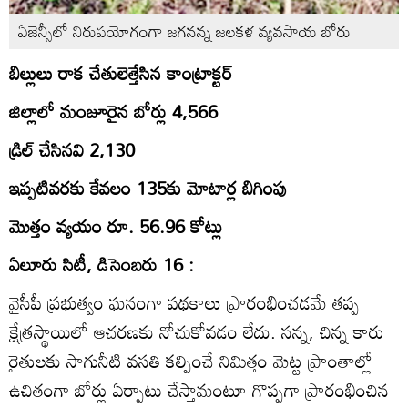
ఏజెన్సీలో నిరుపయోగంగా జగనన్న జలకళ వ్యవసాయ బోరు
బిల్లులు రాక చేతులెత్తేసిన కాంట్రాక్టర్‌
జిల్లాలో మంజూరైన బోర్లు 4,566
డ్రిల్‌ చేసినవి 2,130
ఇప్పటివరకు కేవలం 135కు మోటార్ల బిగింపు
మొత్తం వ్యయం రూ. 56.96 కోట్లు
ఏలూరు సిటీ, డిసెంబరు 16 :
వైసీపీ ప్రభుత్వం ఘనంగా పథకాలు ప్రారంభించడమే తప్ప
క్షేత్రస్థాయిలో ఆచరణకు నోచుకోవడం లేదు. సన్న, చిన్న కారు
రైతులకు సాగునీటి వసతి కల్పించే నిమిత్తం మెట్ట ప్రాంతాల్లో
ఉచితంగా బోర్లు ఏర్పాటు చేస్తామంటూ గొప్పగా ప్రారంభించిన