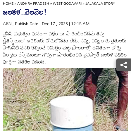
HOME
»
ANDHRA PRADESH
»
WEST GODAVARI
»
JALAKALA STORY
జలకళ..వెలవెల!
ABN
, Publish Date - Dec 17 , 2023 | 12:15 AM
వైసీపీ ప్రభుత్వం ఘనంగా పథకాలు ప్రారంభించడమే తప్ప
క్షేత్రస్థాయిలో ఆచరణకు నోచుకోవడం లేదు. సన్న, చిన్న కారు రైతులకు
సాగునీటి వసతి కల్పించే నిమిత్తం మెట్ట ప్రాంతాల్లో ఉచితంగా బోర్లు
ఏర్పాటు చేస్తామంటూ గొప్పగా ప్రారంభించిన వైఎస్సార్‌ జలకళ పథకం
పూర్తిగా చతికిల పడింది.