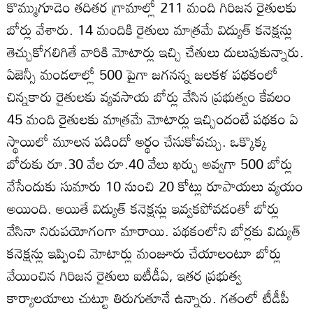
కొమ్ముగూడెం తదితర గ్రామాల్లో 211 మంది గిరిజన రైతులకు
బోర్లు వేశారు. 14 మందికి రైతులు మాత్రమే విద్యుత్‌ కనెక్షన్లు
తెచ్చుకోగలిగితే వారికి మోటార్లు ఇచ్చి చేతులు దులుపుకున్నారు.
ఏజెన్సీ మండలాల్లో 500 పైగా జగనన్న జలకళ పథకంలో
చిన్నకారు రైతులకు వ్యవసాయ బోర్లు వేసిన ప్రభుత్వం కేవలం
45 మంది రైతులకు మాత్రమే మోటార్లు ఇచ్చిందంటే పథకం ఏ
స్థాయిలో మూలన పడిందో అర్థం చేసుకోవచ్చు. ఒక్కొక్క
బోరుకు రూ.30 వేల రూ.40 వేలు ఖర్చు అవ్వగా 500 బోర్లు
వేసేందుకు సుమారు 10 నుంచి 20 కోట్లు రూపాయలు వ్యయం
అయింది. అయితే విద్యుత్‌ కనెక్షన్లు ఇవ్వకపోవడంతో బోర్లు
వేసినా నిరుపయోగంగా మారాయి. పథకంలోని బోర్లకు విద్యుత్‌
కనెక్షన్లు ఇప్పించి మోటార్లు మంజూరు చేయాలంటూ బోర్లు
వేయించిన గిరిజన రైతులు ఐటీడీఏ, ఇతర ప్రభుత్వ
కార్యాలయాలు చుట్టూ తిరుగుతూనే ఉన్నారు. గతంలో టీడీపీ