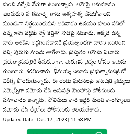
నుంచి వచ్చేసి వేరుగా ఉంటున్నాడు. ఆమెపై అనుమానం
పెంచుకుని హతమార్చి తాను ఆత్మహత్య చేసుకోవాలని
ముందుగా నిర్ణయించుకుని ఆదివారం ఉదయం పొలం పనిలో
ఉన్న ఆమె వద్దకు వెళ్లి కత్తితో మెడపై నరికాడు. అక్కడ ఉన్న
వారు అతడిని అడ్డగించడానికి ప్రయత్నించగా వారిని బెదిరించి
వచ్చి పురుగు మందు తాగేశాడు. ప్రస్తుతం ఆమెను ఏలూరు
ప్రభుత్వాసుపత్రికి తీసుకురాగా, మెరుగైన వైద్యం కోసం ఆమెను
గుంటూరు తరలించారు. భీమయ్య ఏలూరు ప్రభుత్వాసుపత్రిలో
చికిత్స పొందుతున్నాడు. ఈ రెండు ఘటనలపై ఆసుపత్రి వైద్యులు
ఎమ్మెల్సీగా నమోదు చేసి ఆసుపత్రి ఔట్‌పోస్టు పోలీసులకు
సమాచారం ఇచ్చారు. పోలీసులు వారి ఇద్దరి నుంచి వాంగ్మూలం
నమోదు చేసి చేబ్రోలు పోలీసులకు తెలియజేశారు.
Updated Date - Dec 17 , 2023 | 11:58 PM