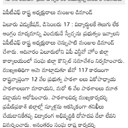
ఏపీటీఎఫ్‌ రాష్ట్ర అధ్యక్షురాలు మంజుల డిమాండ్‌
ఏలూరు ఎడ్యుకేషన్‌, డిసెంబరు 17 : విద్యార్థులకే తెలుగు లేక
ఆంగ్లం మాద్యమాన్ని ఎంచుకునే స్వేచ్ఛను ప్రభుత్వం ఇవ్వాలని
ఏపీటీఎఫ్‌ రాష్ట్ర అధ్యక్షురాలు చెన్నుపాటి మంజుల డిమాండ్‌
చేశారు. ఆదివారం ఏలూరులోని ఏపీ ఎన్జీవో హోం జిల్లా
కార్యాలయంలో సంఘ జిల్లా కౌన్సిల్‌ సమావేశం నిర్వహించారు.
ముఖ్యఅతిథిగా ఆమె మాట్లాడుతూ జీవో 117 కారణంగా
రాష్ట్రవ్యాప్తంగా 12 వేల ప్రభుత్వ పాఠశా లలు ఏకోపాధ్యాయ
పాఠశాలలుగా మారాయని, మరో 6 వేల పాఠశాలలు మూత
పడ్డాయని ఆరోపించారు. పాఠశాలవిద్య ముఖ్యకార్యదర్శి
ప్రవీణ్‌ప్రకాశ్‌ జిల్లాల్లో స్కూళ్లను ఆకస్మికంగా తనిఖీలు
చేయడానికేతప్ప విద్యారంగ అభివృద్ధికి దోహదప డేలా లేవని
విమర్శించారు. అనంతరం సంఘ రాష్ట్ర కార్యదర్శి