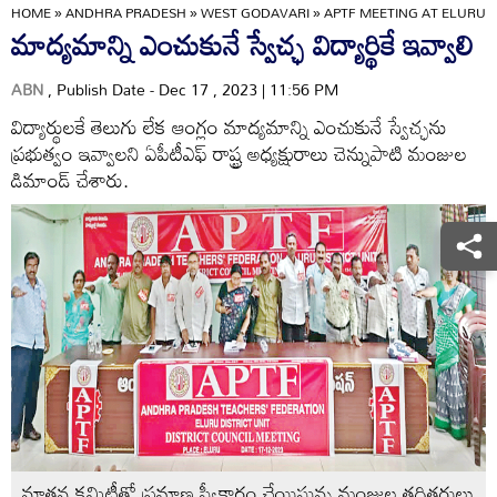
HOME
»
ANDHRA PRADESH
»
WEST GODAVARI
»
APTF MEETING AT ELURU
మాద్యమాన్ని ఎంచుకునే స్వేచ్ఛ విద్యార్థికే ఇవ్వాలి
ABN
, Publish Date - Dec 17 , 2023 | 11:56 PM
విద్యార్థులకే తెలుగు లేక ఆంగ్లం మాద్యమాన్ని ఎంచుకునే స్వేచ్ఛను
ప్రభుత్వం ఇవ్వాలని ఏపీటీఎఫ్‌ రాష్ట్ర అధ్యక్షురాలు చెన్నుపాటి మంజుల
డిమాండ్‌ చేశారు.
నూతన కమిటీతో ప్రమాణ స్వీకారం చేయిస్తున్న మంజుల తదితరులు