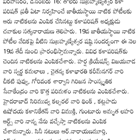
వీరవాసరం, డిసెంబరు 16: తోలేరు సుబ్రహ్మణ్యేశ్వర కళా
పరిషత్‌ ప్రతీ ఏటా నిర్వహించే జాతీయస్థాయి నాటిక పోటీలకు
ఆరు నాటికలను ఎంపిక చేసినట్టు కళాపరిషత్‌ అధ్యక్షుడు
చవాకుల సత్యనారాయణ తెలిపారు. 19వ జాతీయస్థాయి నాటిక
పోటీల వేదికపై వీటిని సుబ్రహ్మణ్యేశ్వర షష్ఠి సందర్భంగా ఈ నెల
19వ తేదీ నుంచి ప్రారంభిస్తామన్నారు. వివిధ కళాపరిషత్‌కు
చెందిన నాటికలను ఎంపికచేశారు. హర్ష క్రియేషన్స్‌ విజయవాడ
వారి స్వర్ణ కమలాలు , చైతన్య కళాభారతి కరీమ్‌నగర్‌ వారి
చీకటి పువ్వు, గోరివంక శార్వాని గిరిజన సాంస్కృతిక
సేవాకేంద్రం వారి కొత్త పరిమళం నాటికలను ఎంపికచేశారు.
హైదరాబాద్‌ సిరిమువ్వ కల్చరల్‌ వారి థింక్‌ , కట్లపాడు
ఉషోదయ కళానికేతన్‌ వారి విముక్తి, గుంటూరు అమృత లహరి
ఆర్ట్స్‌ వారి నాన్న నేను వచ్చేస్తా నాటికలను ఎంపిక
చేశామన్నారు. సినీ నటులు ఆర్‌.నారాయణమూర్తి,