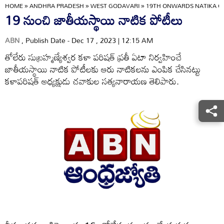
HOME
»
ANDHRA PRADESH
»
WEST GODAVARI
»
19TH ONWARDS NATIKA C
19 నుంచి జాతీయస్థాయి నాటిక పోటీలు
ABN
, Publish Date - Dec 17 , 2023 | 12:15 AM
తోలేరు సుబ్రహ్మణ్యేశ్వర కళా పరిషత్‌ ప్రతీ ఏటా నిర్వహించే
జాతీయస్థాయి నాటిక పోటీలకు ఆరు నాటికలను ఎంపిక చేసినట్టు
కళాపరిషత్‌ అధ్యక్షుడు చవాకుల సత్యనారాయణ తెలిపారు.