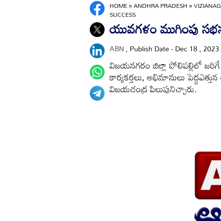
HOME
»
ANDHRA PRADESH
»
VIZIANA
SUCCESS
యువగళం ముగింపు సభ
ABN
, Publish Date - Dec 18 , 2023
విజయనగరం జిల్లా పోలిపల్లిలో జర
కార్యకర్తలు, అభిమానులు పెద్దఎత్తు
విజయచంద్ర పిలుపునిచ్చారు.