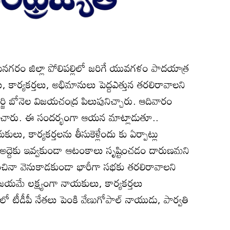
జయనగరం జిల్లా పోలిపల్లిలో జరిగే యువగళం పాదయాత్ర
 కార్యకర్తలు, అభిమానులు పెద్దఎత్తున తరలిరావాలని
ర్జి బోనెల విజయచంద్ర పిలుపునిచ్చారు. ఆదివారం
ించారు. ఈ సందర్భంగా ఆయన మాట్లాడుతూ..
లు, కార్యకర్తలను తీసుకెళ్లేందు కు ఏర్పాట్లు
సులు అద్దెకు ఇవ్వకుండా ఆటంకాలు సృష్టించడం దారుణమని
టించినా వెనుకాడకుండా భారీగా సభకు తరలిరావాలని
ీ విజయమే లక్ష్యంగా నాయకులు, కార్యకర్తలు
టీడీపీ నేతలు పెంకి వేణుగోపాల్‌ నాయుడు, పార్వతి