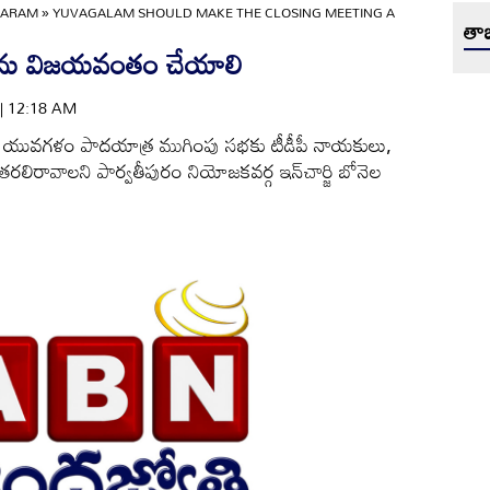
GARAM
»
YUVAGALAM SHOULD MAKE THE CLOSING MEETING A
తాజ
ను విజయవంతం చేయాలి
 | 12:18 AM
ిగే యువగళం పాదయాత్ర ముగింపు సభకు టీడీపీ నాయకులు,
న తరలిరావాలని పార్వతీపురం నియోజకవర్గ ఇన్‌చార్జి బోనెల