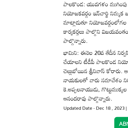
పాలకొండ: యువగళం ముగింపు 
నియోజకవర్గం ఇన్‌చార్జి నిమ్మక
మాట్లాడుతూ నియోజవర్గంలోగల ప
కార్యకర్తలు పాల్గొని విజయవం
పాల్గొన్నారు.
భామిని: ఈనెల 20వ తేదీన ని
చేయాలని టీడీపీ పాలకొండ నియోజకవర్
చెల్లుబోయిన శ్రీనివాస్‌ కోరార
నాయకులతో వారు సమావేశం నిర్
కె.అప్పలనాయుడు, గొట్టుముక్క
ఆనందరావు పాల్గొన్నారు.
Updated Date - Dec 18 , 2023 