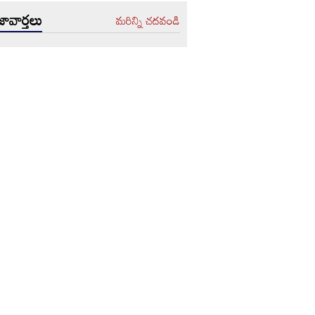
ావార్తలు
మరిన్ని చదవండి