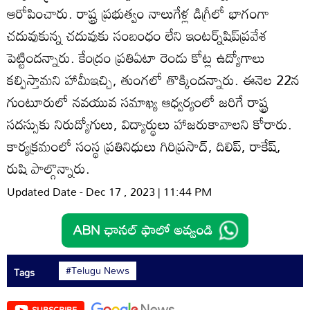
ఆరోపించారు. రాష్ట్ర ప్రభుత్వం నాలుగేళ్ల డిగ్రీలో భాగంగా
చదువుకున్న చదువుకు సంబంధం లేని ఇంటర్న్‌షిప్‌ప్రవేశ
పెట్టిందన్నారు. కేంద్రం ప్రతిఏటా రెండు కోట్ల ఉద్యోగాలు
కల్పిస్తామని హామీఇచ్చి, తుంగలో తొక్కిందన్నారు. ఈనెల 22న
గుంటూరులో నవయువ సమాఖ్య ఆధ్వర్యంలో జరిగే రాష్ట్ర
సదస్సుకు నిరుద్యోగులు, విద్యార్థులు హాజరుకావాలని కోరారు.
కార్యక్రమంలో సంస్థ ప్రతినిధులు గిరిప్రసాద్‌, దిలిప్‌, రాకేష్‌,
రుషి పాల్గొన్నారు.
Updated Date - Dec 17 , 2023 | 11:44 PM
#Telugu News
Tags
SUBSCRIBE