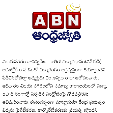
విజయనగరం దాసన్నపేట: జాతీయవిద్యావిధానం(ఎన్‌ఈపీ)
అమల్లోకి రావ డంతో విద్యారంగం అస్తవ్యస్తంగా తయారైందని
పీడీఎస్‌వోజిల్లా అధ్యక్షుడు ఎం.అప్పల రాజు ఆరోపించారు.
ఆదివారం విజయ నగరంలోని సమాఖ్య కార్యాలయంలో విద్యా,
ఉపాధి రంగాల్లో ఏర్పడిన సంక్షోభంపై గోడపత్రికను
ఆవిష్కరించారు.ఈసందర్భంగా మాట్లాడుతూ కేంద్ర ప్రభుత్వం
విద్యను ప్రైవేటీకరణ, కార్పొరేటీకరణకు ప్రయత్ని స్తోందని