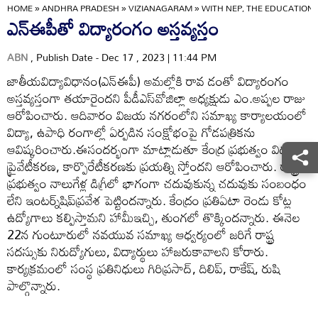
HOME
»
ANDHRA PRADESH
»
VIZIANAGARAM
»
WITH NEP, THE EDUCATION 
ఎన్‌ఈపీతో విద్యారంగం అస్తవ్యస్తం
ABN
, Publish Date - Dec 17 , 2023 | 11:44 PM
జాతీయవిద్యావిధానం(ఎన్‌ఈపీ) అమల్లోకి రావ డంతో విద్యారంగం
అస్తవ్యస్తంగా తయారైందని పీడీఎస్‌వోజిల్లా అధ్యక్షుడు ఎం.అప్పల రాజు
ఆరోపించారు. ఆదివారం విజయ నగరంలోని సమాఖ్య కార్యాలయంలో
విద్యా, ఉపాధి రంగాల్లో ఏర్పడిన సంక్షోభంపై గోడపత్రికను
ఆవిష్కరించారు.ఈసందర్భంగా మాట్లాడుతూ కేంద్ర ప్రభుత్వం విద్యను
ప్రైవేటీకరణ, కార్పొరేటీకరణకు ప్రయత్ని స్తోందని ఆరోపించారు. రాష్ట్ర
ప్రభుత్వం నాలుగేళ్ల డిగ్రీలో భాగంగా చదువుకున్న చదువుకు సంబంధం
లేని ఇంటర్న్‌షిప్‌ప్రవేశ పెట్టిందన్నారు. కేంద్రం ప్రతిఏటా రెండు కోట్ల
ఉద్యోగాలు కల్పిస్తామని హామీఇచ్చి, తుంగలో తొక్కిందన్నారు. ఈనెల
22న గుంటూరులో నవయువ సమాఖ్య ఆధ్వర్యంలో జరిగే రాష్ట్ర
సదస్సుకు నిరుద్యోగులు, విద్యార్థులు హాజరుకావాలని కోరారు.
కార్యక్రమంలో సంస్థ ప్రతినిధులు గిరిప్రసాద్‌, దిలిప్‌, రాకేష్‌, రుషి
పాల్గొన్నారు.