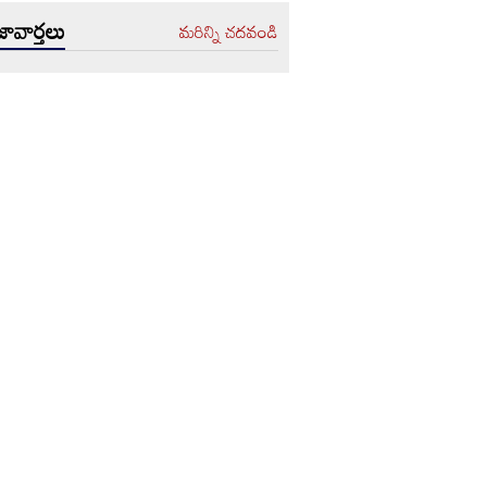
ావార్తలు
మరిన్ని చదవండి