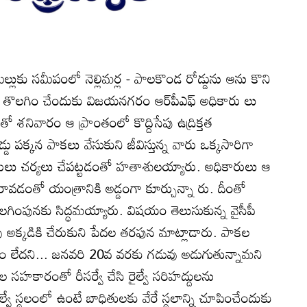
మిల్లుకు సమీపంలో నెల్లిమర్ల - పాలకొండ రోడ్డును ఆను కొని
ను తొలగిం చేందుకు విజయనగరం ఆర్‌పీఎఫ్‌ అధికారు లు
తో శనివారం ఆ ప్రాంతంలో కొద్దిసేపు ఉద్రిక్తత
డు పక్కన పాకలు వేసుకుని జీవిస్తున్న వారు ఒక్కసారిగా
ారులు చర్యలు చేపట్టడంతో హతాశులయ్యారు. అధికారులు ఆ
ుకురావడంతో యంత్రానికి అడ్డంగా కూర్చున్నా రు. దీంతో
గింపునకు సిద్ధమయ్యారు. విషయం తెలుసుకున్న వైసీపీ
 అక్కడికి చేరుకుని పేదల తరఫున మాట్లాడారు. పాకల
డం లేదని... జనవరి 20వ వరకు గడువు అడుగుతున్నామని
ుల సహకారంతో రీసర్వే చేసి రైల్వే సరిహద్దులను
ైల్వే స్థలంలో ఉంటే బాధితులకు వేరే స్థలాన్ని చూపించేందుకు