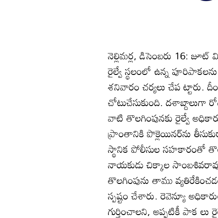
నెల్లిమర్ల, డిసెంబరు 16: జూట్‌ 
రైల్వే స్థలంలో ఉన్న పూరిపాకల
శనివారం చర్యలు చేప ట్టారు. దీం
చోటుచేసుకుంది. దశాబ్దాలుగా రోడ్
వాటి తొలగింపునకు రైల్వే అధిక
ప్రాంతానికి పొక్లెయినర్‌ను తీస
స్థానిక పోలీసుల సహకారంతో తొల
నాయకుడు చిక్కాల సాంబశివరావు
తొలగింపును తాము వ్యతిరేకించ
స్పష్టం చేశారు. రెవెన్యూ అధికార
గుర్తించాలని, అప్పటికీ పాక లు ర