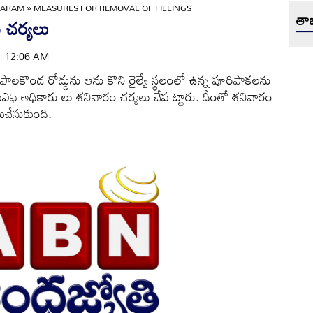
GARAM
»
MEASURES FOR REMOVAL OF FILLINGS
తాజ
 చర్యలు
 | 12:06 AM
 - పాలకొండ రోడ్డును ఆను కొని రైల్వే స్థలంలో ఉన్న పూరిపాకలను
ఫ్‌ అధికారు లు శనివారం చర్యలు చేప ట్టారు. దీంతో శనివారం
టుచేసుకుంది.