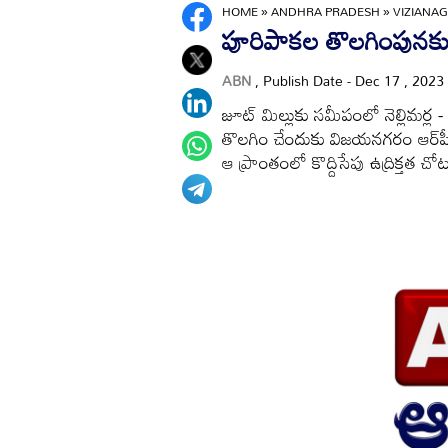
HOME
»
ANDHRA PRADESH
»
VIZIANA
పూరిపాకల తొలగింపునకు
ABN
, Publish Date - Dec 17 , 2023
జూట్‌ మిల్లుకు సమీపంలో నెల్లిమర్ల
తొలగిం చేందుకు విజయనగరం ఆర్‌పీఎ
ఆ ప్రాంతంలో కొద్దిసేపు ఉద్రిక్తత చో