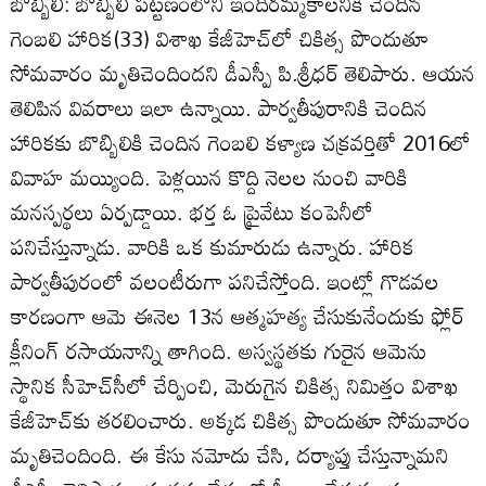
బొబ్బిలి: బొబ్బిలి పట్టణంలోని ఇందిరమ్మకాలనీకి చెందిన
గెంబలి హారిక(33) విశాఖ కేజీహెచ్‌లో చికిత్స పొందుతూ
సోమవారం మృతిచెందిందని డీఎస్పీ పి.శ్రీధర్‌ తెలిపారు. ఆయన
తెలిపిన వివరాలు ఇలా ఉన్నాయి. పార్వతీపురానికి చెందిన
హారికకు బొబ్బిలికి చెందిన గెంబలి కళ్యాణ చక్రవర్తితో 2016లో
వివాహ మయ్యింది. పెళ్లయిన కొద్ది నెలల నుంచి వారికి
మనస్పర్థలు ఏర్పడ్డాయి. భర్త ఓ ప్రైవేటు కంపెనీలో
పనిచేస్తున్నాడు. వారికి ఒక కుమారుడు ఉన్నారు. హారిక
పార్వతీపురంలో వలంటీరుగా పనిచేస్తోంది. ఇంట్లో గొడవల
కారణంగా ఆమె ఈనెల 13న ఆత్మహత్య చేసుకునేందుకు ఫ్లోర్‌
క్లీనింగ్‌ రసాయనాన్ని తాగింది. అస్వస్థతకు గురైన ఆమెను
స్థానిక సీహెచ్‌సీలో చేర్పించి, మెరుగైన చికిత్స నిమిత్తం విశాఖ
కేజీహెచ్‌కు తరలించారు. అక్కడ చికిత్స పొందుతూ సోమవారం
మృతిచెందింది. ఈ కేసు నమోదు చేసి, దర్యాప్తు చేస్తున్నామని