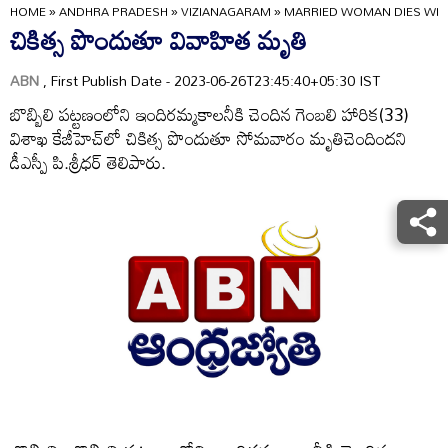
HOME
»
ANDHRA PRADESH
»
VIZIANAGARAM
»
MARRIED WOMAN DIES WHI
చికిత్స పొందుతూ వివాహిత మృతి
ABN
, First Publish Date - 2023-06-26T23:45:40+05:30 IST
బొబ్బిలి పట్టణంలోని ఇందిరమ్మకాలనీకి చెందిన గెంబలి హారిక(33)
విశాఖ కేజీహెచ్‌లో చికిత్స పొందుతూ సోమవారం మృతిచెందిందని
డీఎస్పీ పి.శ్రీధర్‌ తెలిపారు.