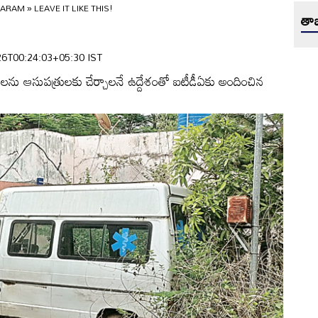
GARAM
»
LEAVE IT LIKE THIS!
తాజ
6-26T00:24:03+05:30 IST
ులను ఆసుపత్రులకు చేర్చాలనే ఉద్దేశంతో ఐటీడీఏకు అందించిన