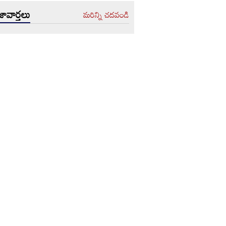
ావార్తలు
మరిన్ని చదవండి