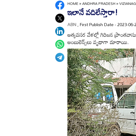
HOME
»
ANDHRA PRADESH
»
VIZIANA
ఇలానే వదిలేస్తారా!
ABN
, First Publish Date - 2023-0
అత్యవసర వేళల్లో గిరిజన ప్రాంతవాస
అంబులెన్స్‌లు వృథాగా మారాయి.