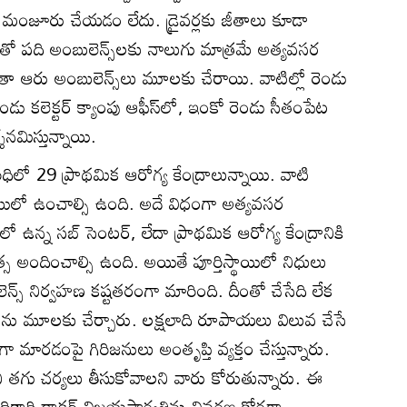
ు మంజూరు చేయడం లేదు. డ్రైవర్లకు జీతాలు కూడా
. దీంతో పది అంబులెన్స్‌లకు నాలుగు మాత్రమే అత్యవసర
గతా ఆరు అంబులెన్స్‌లు మూలకు చేరాయి. వాటిల్లో రెండు
 కలెక్టర్‌ క్యాంపు ఆఫీస్‌లో, ఇంకో రెండు సీతంపేట
నమిస్తున్నాయి.
ిలో 29 ప్రాథమిక ఆరోగ్య కేంద్రాలున్నాయి. వాటి
ాటులో ఉంచాల్సి ఉంది. అదే విధంగా అత్యవసర
్న సబ్‌ సెంటర్‌, లేదా ప్రాథమిక ఆరోగ్య కేంద్రానికి
స అందించాల్సి ఉంది. అయితే పూర్తిస్థాయిలో నిధులు
్‌ నిర్వహణ కష్టతరంగా మారింది. దీంతో చేసేది లేక
‌లను మూలకు చేర్చారు. లక్షలాది రూపాయలు విలువ చేసే
 మారడంపై గిరిజనులు అంతృప్తి వ్యక్తం చేస్తున్నారు.
చి తగు చర్యలు తీసుకోవాలని వారు కోరుతున్నారు. ఈ
కారి డాక్టర్‌ విజయపార్వతిను వివరణ కోరగా