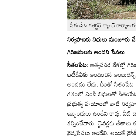
సీతంపేట కలెక్టర్‌ క్యాంప్‌ కార
నిర్వహణకు నిధులు మంజూరు చే
గిరిజనులకు అందని సేవలు
సీతంపేట:
అత్యవసర వేళల్లో గిర
ఐటీడీఏకు అందించిన అంబులెన్స్
అందడం లేదు. దీంతో సీతంపేట ఐట
గతంలో ఎంపీ నిధులతో సీతంపేట 
ప్రభుత్వ హయాంలో వాటి నిర్
ఇబ్బందులు ఉండేవి కావు. వీటి ద్వ
కల్పించేవారు. డ్రైవర్లకు జీతాల
వైద్యసేవలు అందేవి. అయితే వైసీప