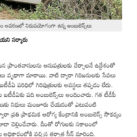
్యాలయం ఆవరణలో నిరుపయోగంగా ఉన్న అంబులెన్స్‌లు
యని సర్కారు
ిజన ప్రాంతవాసులను ఆసుపత్రులకు చేర్చాలనే ఉద్దేశంతో
‌లు వృథాగా మారాయి. వాటి ద్వారా గిరిజనులకు సేవలు
ీడీఏ పరిధిలో గిరిపుత్రులకు అవస్థలు తప్పడం లేదు.
ఐటీడీఏకు పది అంబులెన్స్‌లు అందించారు. గత టీడీపీ
వహణకు నిధులు మంజూరు చేయడంతో ఎటువంటి
ారా ప్రతి ప్రాథమిక ఆరోగ్య కేంద్రానికి అంబులెన్స్‌ సౌకర్యం
ు కూడా చెల్లించేవారు. దీంతో రోగులకు సకాలంలో
ీ అధికారంలోకి వచ్చిన తర్వాత సీన్‌ మారింది.