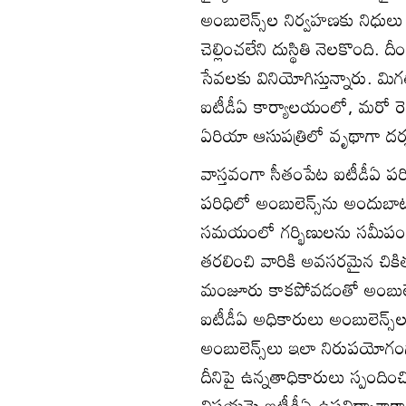
అంబులెన్స్‌ల నిర్వహణకు నిధుల
చెల్లించలేని దుస్థితి నెలకొంది
సేవలకు వినియోగిస్తున్నారు. మి
ఐటీడీఏ కార్యాలయంలో, మరో రెండు
ఏరియా ఆసుపత్రిలో వృథాగా దర్శ
వాస్తవంగా సీతంపేట ఐటీడీఏ పరిధ
పరిధిలో అంబులెన్స్‌ను అందుబ
సమయంలో గర్భిణులను సమీపంలో ఉన
తరలించి వారికి అవసరమైన చికిత్
మంజూరు కాకపోవడంతో అంబులెన్స
ఐటీడీఏ అధికారులు అంబులెన్స్
అంబులెన్స్‌లు ఇలా నిరుపయోగంగా
దీనిపై ఉన్నతాధికారులు స్పందిం
విషయమై ఐటీడీఏ ఉపవిద్యాశాకాధి