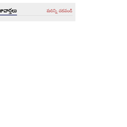
ావార్తలు
మరిన్ని చదవండి