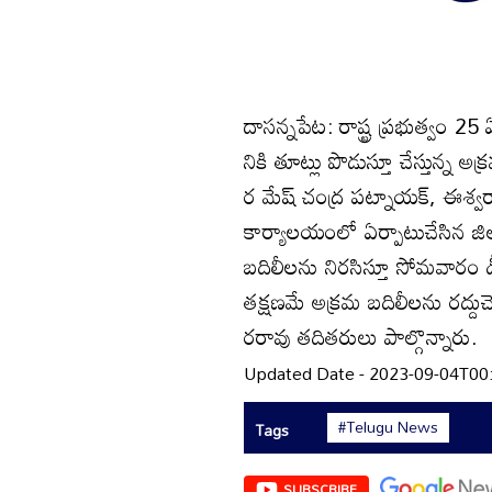
దాసన్నపేట: రాష్ట్ర ప్రభుత్వం 25 
నికి తూట్లు పొడుస్తూ చేస్తున్న అ
ర మేష్‌ చంద్ర పట్నాయక్‌, ఈశ్
కార్యాలయంలో ఏర్పాటుచేసిన జిల
బదిలీలను నిరసిస్తూ సోమవారం 
తక్షణమే అక్రమ బదిలీలను రద్దుచ
రరావు తదితరులు పాల్గొన్నారు.
Updated Date - 2023-09-04T00
#Telugu News
Tags
SUBSCRIBE