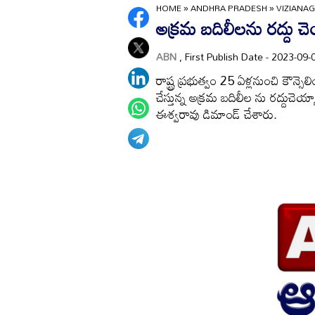
HOME
»
ANDHRA PRADESH
»
VIZIANA
అక్రమ బదిలీలను రద్దు చె
ABN
, First Publish Date - 2023-0
రాష్ట్ర ప్రభుత్వం 25 ఏళ్లనుంచి కౌన్సె
చేస్తున్న అక్రమ బదిలీల ను రద్దుచెయ్
ఈశ్వరావు డిమాండ్‌ చేశారు.