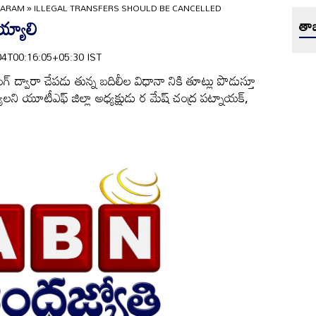
GARAM
»
ILLEGAL TRANSFERS SHOULD BE CANCELLED
య్యాలి
తాజ
9-04T00:16:05+05:30 IST
లింగ్‌ ద్వారా చేపడు తున్న బదిలీల విధానా నికి తూట్లు పొడుస్తూ
యాలని యూటీఎఫ్‌ జిల్లా అధ్యక్షుడు ర మేష్‌ చంద్ర పట్నాయక్‌,