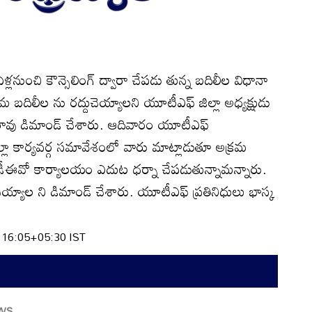
ఏళ్లనుంచి కౌన్సెలింగ్‌ ద్వారా చేపడు తున్న బదిలీల విధానా
క్రమ బదిలీల ను రద్దుచెయ్యాలని యూటీఎఫ్‌ జిల్లా అధ్యక్షుడు
వరావు డిమాండ్‌ చేశారు. ఆదివారం యూటీఎఫ్‌
్లా కార్యవర్గ సమావేశంలో వారు మాట్లాడుతూ అక్రమ
డీఈవో కార్యాలయం ఎదుట ధర్నా చేపడుతున్నామన్నారు.
ెయ్యాల ని డిమాండ్‌ చేశారు. యూటీఎఫ్‌ ప్రతినిధులు భాస్క
:16:05+05:30 IST