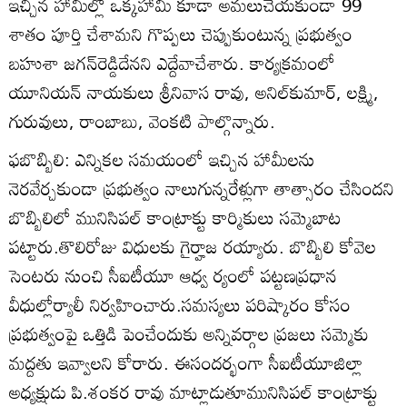
ఇచ్చిన హామీల్లో ఒక్కహామీ కూడా అమలుచేయకుండా 99
శాతం పూర్తి చేశామని గొప్పలు చెప్పుకుంటున్న ప్రభుత్వం
బహుశా జగన్‌రెడ్డిదేనని ఎద్దేవాచేశారు. కార్యక్రమంలో
యూనియన్‌ నాయకులు శ్రీనివాస రావు, అనిల్‌కుమార్‌, లక్ష్మి,
గురువులు, రాంబాబు, వెంకటి పాల్గొన్నారు.
ఫబొబ్బిలి: ఎన్నికల సమయంలో ఇచ్చిన హామీలను
నెరవేర్చకుండా ప్రభుత్వం నాలుగున్నరేళ్లుగా తాత్సారం చేసిందని
బొబ్బిలిలో మునిసిపల్‌ కాంట్రాక్టు కార్మికులు సమ్మెబాట
పట్టారు.తొలిరోజు విధులకు గైర్హాజ రయ్యారు. బొబ్బిలి కోవెల
సెంటరు నుంచి సీఐటీయూ ఆధ్వ ర్యంలో పట్టణప్రధాన
వీధుల్లోర్యాలీ నిర్వహించారు.సమస్యలు పరిష్కారం కోసం
ప్రభుత్వంపై ఒత్తిడి పెంచేందుకు అన్నివర్గాల ప్రజలు సమ్మెకు
మద్దతు ఇవ్వాలని కోరారు. ఈసందర్భంగా సీఐటీయూజిల్లా
అధ్యక్షుడు పి.శంకర రావు మాట్లాడుతూమునిసిపల్‌ కాంట్రాక్టు