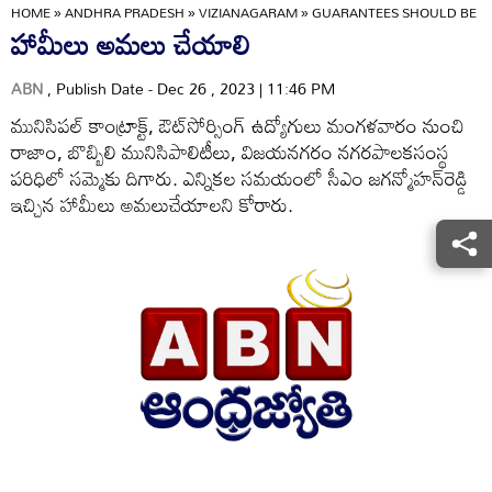
HOME
»
ANDHRA PRADESH
»
VIZIANAGARAM
»
GUARANTEES SHOULD BE I
హామీలు అమలు చేయాలి
ABN
, Publish Date - Dec 26 , 2023 | 11:46 PM
మునిసిపల్‌ కాంట్రాక్ట్‌, ఔట్‌సోర్సింగ్‌ ఉద్యోగులు మంగళవారం నుంచి
రాజాం, బొబ్బిలి మునిసిపాలిటీలు, విజయనగరం నగరపాలకసంస్థ
పరిధిలో సమ్మెకు దిగారు. ఎన్నికల సమయంలో సీఎం జగన్మోహన్‌రెడ్డి
ఇచ్చిన హామీలు అమలుచేయాలని కోరారు.