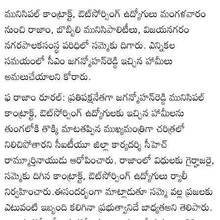
మునిసిపల్‌ కాంట్రాక్ట్‌, ఔట్‌సోర్సింగ్‌ ఉద్యోగులు మంగళవారం
నుంచి రాజాం, బొబ్బిలి మునిసిపాలిటీలు, విజయనగరం
నగరపాలకసంస్థ పరిధిలో సమ్మెకు దిగారు. ఎన్నికల
సమయంలో సీఎం జగన్మోహన్‌రెడ్డి ఇచ్చిన హామీలు
అమలుచేయాలని కోరారు.
ఫ రాజాం రూరల్‌: ప్రతిపక్షనేతగా జగన్మోహన్‌రెడ్డి మునిసిపల్‌
కాంట్రాక్ట్‌, ఔట్‌సోర్సింగ్‌ ఉద్యోగులకు ఇచ్చిన హామీలను
తుంగలోకి తొక్కి మాటతప్పిన ముఖ్యమంత్రిగా చరిత్రలో
నిలిచిపోతారని సీఐటీయూ జిల్లా కార్యదర్శి సీహెచ్‌
రామ్మూర్తినాయుడు ఆరోపించారు. రాజాంలో విధులకు గైర్హాజరై,
సమ్మెకు దిగిన కాంట్రాక్ట్‌, ఔట్‌సోర్సింగ్‌ ఉద్యోగులు ర్యాలీ
నిర్వహించారు.ఈసందర్భంగా మాట్లాడుతూ సమ్మె వల్ల ప్రజలకు
ఎటువంటి ఇబ్బంది కలిగినా ప్రభుత్వానిదే బాధ్యతఅని తెలిపారు.