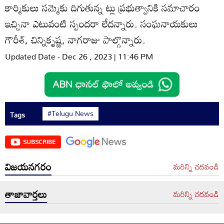
కార్మికులు సమ్మెకు దిగుతున్న ట్లు ప్రభుత్వానికి సమాచారం
ఇచ్చినా ఎటువంటి స్పందరా లేదన్నారు. సంఘనాయకులు
గౌరీశ్‌, చిన్నికృష్ణ, నాగరాజు పాల్గొన్నారు.
Updated Date - Dec 26 , 2023 | 11:46 PM
#Telugu News
Tags
SUBSCRIBE
విజయనగరం
మరిన్ని చదవండి
తాజావార్తలు
మరిన్ని చదవండి