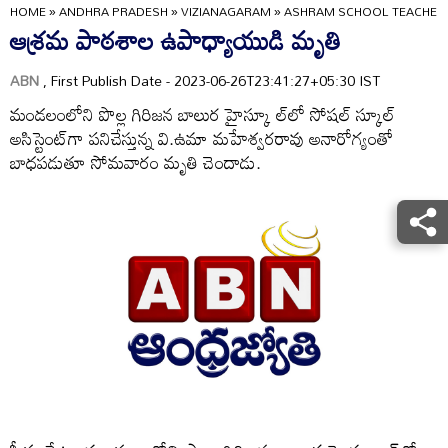
HOME
»
ANDHRA PRADESH
»
VIZIANAGARAM
»
ASHRAM SCHOOL TEACHER'
ఆశ్రమ పాఠశాల ఉపాధ్యాయుడి మృతి
ABN
, First Publish Date - 2023-06-26T23:41:27+05:30 IST
మండలంలోని పొల్ల గిరిజన బాలుర హైస్కూ ల్‌లో సోషల్‌ స్కూల్‌
అసిస్టెంట్‌గా పనిచేస్తున్న వి.ఉమా మహేశ్వరరావు అనారోగ్యంతో
బాధపడుతూ సోమవారం మృతి చెందాడు.