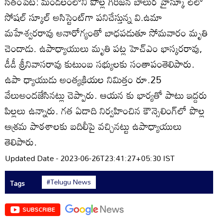
సీతంపేట: మండలంలోని పొల్ల గిరిజన బాలుర హైస్కూ ల్‌లో
సోషల్‌ స్కూల్‌ అసిస్టెంట్‌గా పనిచేస్తున్న వి.ఉమా
మహేశ్వరరావు అనారోగ్యంతో బాధపడుతూ సోమవారం మృతి
చెందాడు. ఉపాధ్యాయులు మృతి పట్ల హెచ్‌ఎం భాస్కరరావు,
డీడీ శ్రీనివాసరావు కుటుంబ సభ్యులకు సంతాపంతెలిపారు.
ఉపా ధ్యాయుడు అంత్యక్రియల నిమిత్తం రూ.25
వేలుఅందజేసినట్లు చెప్పారు. ఆయన కు భార్యతో పాటు ఇద్దరు
పిల్లలు ఉన్నారు. గత ఏడాది నిర్వహించిన కౌన్సెలింగ్‌లో పొల్ల
ఆశ్రమ పాఠశాలకు బదిలీపై వచ్చినట్టు ఉపాధ్యాయులు
తెలిపారు.
Updated Date - 2023-06-26T23:41:27+05:30 IST
#Telugu News
Tags
SUBSCRIBE