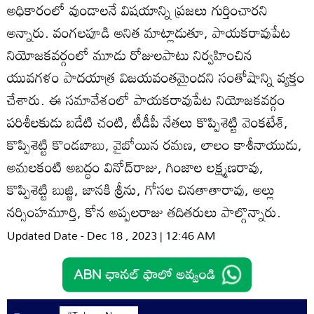
అధికారంలో వుండాలనే విషయాన్ని ప్రజలు గుర్తించారని
అన్నారు. వంగలపూడి అనిత మాట్లాడుతూ, పాయకరావుపేట
నియోజకవర్గంలో మూడు రోజులపాటు నిర్వహించిన
యువగళం పాదయాత్ర విజయవంతమైందని సంతోషాన్ని వ్యక్తం
చేశారు. ఈ సమావేశంలో పాయకరావుపేట నియోజకవర్గం
పరిశీలకుడు బడేటి చంటి, టీడీపీ నేతలు కొప్పిశెట్టి వెంకటేశ్‌,
కొప్పిశెట్టి కొండబాబు, వైబోయిన రమణ, లాలం కాశీనాయుడు,
అమలకంటి అబద్ధం వినోద్‌రాజు, గింజాల లక్ష్మణరావు,
కొప్పిశెట్టి బుజ్జి, జానకి శ్రీను, గోసల చినతాతారావు, అల్లు
నర్సింహమూర్తి, కోన అప్పలరాజు తదితరులు పాల్గొన్నారు.
Updated Date - Dec 18 , 2023 | 12:46 AM