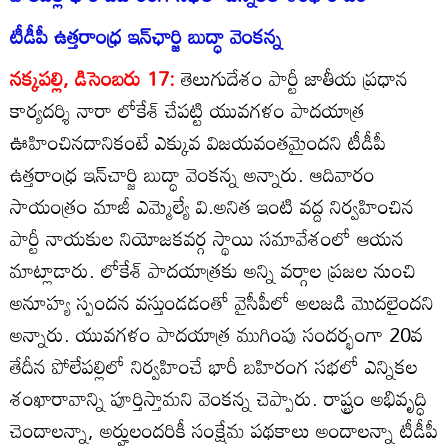
టీడీపీ ఉత్తరాంధ్ర ఇన్‌ఛార్జి బుద్ధా వెంకన్న
నక్కపల్లి, డిసెంబరు 17:
తెలుగుదేశం పార్టీ జాతీయ ప్రధాన
కార్యదర్శి నారా లోకేశ్‌ చేపట్టి యువగళం పాదయాత్ర
ఊహించినదానికంటే ఎక్కువ విజయవంతమైందని టీడీపీ
ఉత్తరాంధ్ర ఇన్‌చార్జి బుద్ధా వెంకన్న అన్నారు. ఆదివారం
సాయంత్రం మాజీ ఎమ్మెల్యే వి.అనిత ఇంటి వద్ద నిర్వహించిన
పార్టీ నాయకుల నియోజకవర్గ స్థాయి సమావేశంలో ఆయన
మాట్లాడారు. లోకేశ్‌ పాదయాత్రకు అన్ని వర్గాల ప్రజల నుంచి
అనూహ్య స్పందన వస్తుండడంతో వైసీపీలో అలజడి మొదలైందని
అన్నారు. యువగళం పాదయాత్ర ముగింపు సందర్భంగా 20వ
తేదీన పోలేపల్లిలో నిర్వహించే భారీ బహిరంగ సభలో ఎన్నికల
శంఖారావాన్ని పూర్తిస్తామని వెంకన్న చెప్పారు. రాష్ట్రం అభివృద్ధి
చెందాలన్నా, అర్హులందరికీ సంక్షేమ పథకాలు అందాలన్నా టీడీపీ