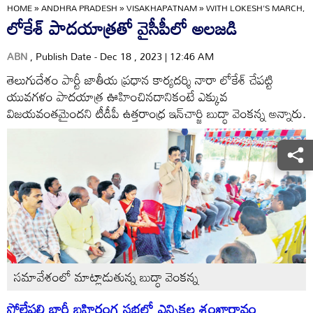
HOME
»
ANDHRA PRADESH
»
VISAKHAPATNAM
»
WITH LOKESH'S MARCH, TH
లోకేశ్‌ పాదయాత్రతో వైసీపీలో అలజడి
ABN
, Publish Date - Dec 18 , 2023 | 12:46 AM
తెలుగుదేశం పార్టీ జాతీయ ప్రధాన కార్యదర్శి నారా లోకేశ్‌ చేపట్టి
యువగళం పాదయాత్ర ఊహించినదానికంటే ఎక్కువ
విజయవంతమైందని టీడీపీ ఉత్తరాంధ్ర ఇన్‌చార్జి బుద్ధా వెంకన్న అన్నారు.
సమావేశంలో మాట్లాడుతున్న బుద్ధా వెంకన్న
పోలేపల్లి భారీ బహిరంగ సభలో ఎన్నికల శంఖారావం