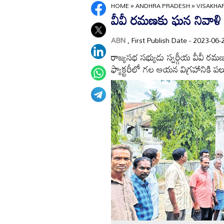
HOME
»
ANDHRA PRADESH
»
VISAKH
వీవీ రమణకు ఘన నివాళి
ABN
, First Publish Date - 2023-0
రాజ్యసభ సభ్యుడు స్వర్గీయ వీవీ 
ఫ్యాక్టరీలో గల ఆయన విగ్రహానికి 