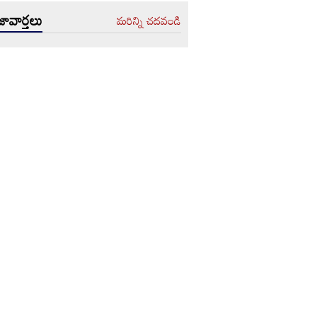
ావార్తలు
మరిన్ని చదవండి