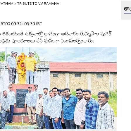
APATNAM
»
TRIBUTE TO VV RAMANA
తాజ
6-26T00:09:32+05:30 IST
రమణ శతజయంతి ఉత్సవాల్లో భాగంగా ఆదివారం తుమ్మపాల షుగర్‌
పలువురు పూలమాలలు వేసి ఘనంగా నివాళులర్పించారు.