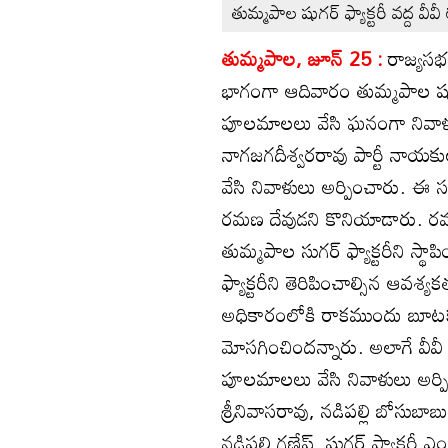
తుమ్మపాల షుగర్‌ ఫ్యాక్టరీ వద్ద వీ
తుమ్మపాల, జూన్‌ 25 :
రాజ్యసభ
భాగంగా ఆదివారం తుమ్మపాల షుగర
పూలమాలలు వేసి ఘనంగా నివాళులర్ప
నాగజగదీశ్వరరావు పార్టీ నాయకు
వేసి నివాళులు అర్పించారు. ఈ
రమణ దేవుడని కొనియాడారు. రమణ
తుమ్మపాల సుగర్‌ ఫ్యాక్టరీని స
ఫ్యాక్టరీని తెరిపించాల్సిన ఆవశ్యక
అధికారంలోకి రాకముందు బూటకపు
మోసగించిందన్నారు. అలాగే వీవీ ర
పూలమాలలు వేసి నివాళులు అర్ప
శ్రీనివాసరావు, నడిపల్లి బోసుబ
నడిపల్లి గణేష్‌, షుగర్‌ ఫ్యాక్