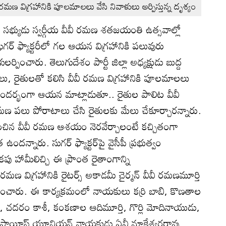
వీ రమణ విగ్రహానికి పూలమాలలు వేసి నివాళులు అర్పిస్తున్న దృశ్యం
 సభ్యుడు స్వర్గీయ వీవీ రమణ శతజయంతి ఉత్సవాల్లో
్‌ ఫ్యాక్టరీలో గల ఆయన విగ్రహానికి పలువురు
ించారు. తెలుగుదేశం పార్టీ జిల్లా అధ్యక్షుడు బుద్ద
లు, రైతులతో కలిసి వీవీ రమణ విగ్రహానికి పూలమాలలు
 సందర్భంగా ఆయన మాట్లాడుతూ.. రైతుల పాలిట వీవీ
 పలు పోరాటాలు చేసి రైతులకు మేలు చేకూర్చారన్నారు.
్థాపించిన వీవీ రమణ ఆశయం నెరవేర్చాలంటే కచ్చితంగా
త ఉందన్నారు. సుగర్‌ ఫ్యాక్టర్‌పై వైసీపీ ప్రభుత్వం
 హామీలిచ్చి ఈ ప్రాంత రైతాంగాన్ని
మణ విగ్రహానికి రైటర్స్‌ అకాడమీ చైర్మన్‌ వీవీ రమణమూర్తి
ించారు. ఈ కార్యక్రమంలో నాయకులు కర్రి బాబి, కొణతాల
ాబు, చదరం కాశీ, కంకణాల ఆదిమూర్తి, గొర్లి మోదినాయుడు,
టరీ ఎంప్లాయీస్‌ యూనియన్‌ నాయకుడు ఏవీ నూకేశ్వరరావు,