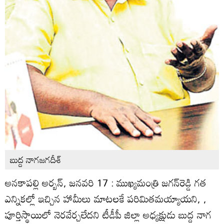
బుద్ద నాగజగదీశ్‌
అనకాపల్లి అర్బన్‌, జనవరి 17 : ముఖ్యమంత్రి జగన్‌రెడ్డి గత
ఎన్నికల్లో ఇచ్చిన హామీలు మాటలకే పరిమితమయ్యాయని, ,
పూర్తిస్థాయిలో నెరవేర్చలేదని టీడీపీ జిల్లా అధ్యక్షుడు బుద్ద నాగ