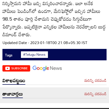
నిర్మిస్తామని హామీ ఇచ్చి విస్మరించారన్నారు. ఇలా అనేక
హామీలు పెండింగ్‌లో ఉండగా, మేనిఫెస్టోలో ఇచ్చిన హామీలు
98.5 శాతం పూర్తి చేశామని చెప్పుకోవడం సిగ్గుచేటుగా
పేర్కొన్నారు. ఇప్పటికైనా ఎన్నికల హామీలను నెరవేర్చాలని బుద్ద
డిమాండ్‌ చేశారు.
Updated Date - 2023-01-18T00:21:08+05:30 IST
#Telugu News
Tags
SUBSCRIBE
విశాఖపట్టణం
మరిన్ని చదవండి
తాజావార్తలు
మరిన్ని చదవండి