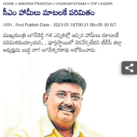
HOME
»
ANDHRA PRADESH
»
VISAKHAPATNAM
»
TDP LEADER
సీఎం హామీలు మాటలకే పరిమితం
ABN
, First Publish Date - 2023-01-18T00:21:06+05:30 IST
ముఖ్యమంత్రి జగన్‌రెడ్డి గత ఎన్నికల్లో ఇచ్చిన హామీలు మాటలకే
పరిమితమయ్యాయని, , పూర్తిస్థాయిలో నెరవేర్చలేదని టీడీపీ జిల్లా
అధ్యక్షుడు బుద్ద నాగ జగదీశ్వరరావు ఆరోపించారు.