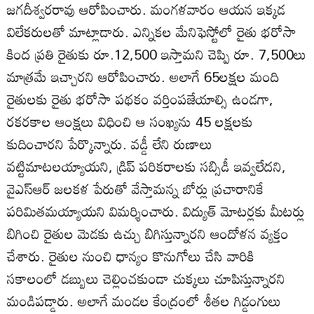
జగదీశ్వరరావు ఆరోపించారు. మంగళవారం ఆయన ఇక్కడ
విలేకరులతో మాట్లాడారు. ఎన్నికల మేనిఫెస్టోలో రైతు భరోసా
కింద ప్రతి రైతుకు రూ.12,500 ఇస్తామని చెప్పి రూ. 7,500లు
మాత్రమే ఇచ్చారని ఆరోపించారు. అలాగే 65లక్షల మంది
రైతులకు రైతు భరోసా పథకం వర్తింపజేయాల్సి ఉండగా,
రకరకాల ఆంక్షలు విధించి ఆ సంఖ్యను 45 లక్షలకు
కుదించారని పేర్కొన్నారు. వడ్డీ లేని రుణాలు
వట్టిమాటలయ్యాయని, డ్రిప్‌ పరికరాలకు సబ్సిడీ ఇవ్వలేదని,
వైఎస్‌ఆర్‌ జలకళ పేరుతో వేస్తామన్న బోర్లు ప్రచారానికే
పరిమితమయ్యాయని విమర్శించారు. విద్యుత్‌ మోటర్లకు మీటర్లు
బిగించి రైతుల మెడకు ఉచ్చు బిగిస్తున్నారని ఆందోళన వ్యక్తం
చేశారు. రైతుల నుంచి ధాన్యం కొనుగోలు చేసి వారికి
సకాలంలో డబ్బులు చెల్లించకుండా చుక్కలు చూపిస్తున్నారని
మండిపడ్డారు. అలాగే మండల కేంద్రంలో శీతల గిడ్డంగులు