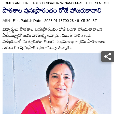
HOME
»
ANDHRA PRADESH
»
VISAKHAPATNAM
»
MUST BE PRESENT ON S
పాఠశాల పునఃప్రారంభం రోజే హాజరుకావాలి
ABN
, First Publish Date - 2023-01-18T00:28:46+05:30 IST
విద్యార్థులు పాఠశాల పునఃప్రారంభం రోజే విధిగా హాజరుకావాలని
ఏటీడబ్ల్యూవో జయ నాగలక్ష్మి అన్నారు. మంగళవారం ఆమె
విలేఖరులతో మాట్లాడుతూ గిరిజన సంక్షేమశాఖ ఆశ్రమ పాఠశాలలు
గురువారం పునఃప్రారంభంకానున్నాయన్నారు.