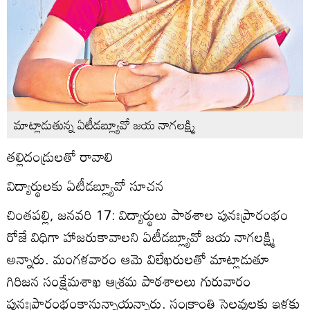
మాట్లాడుతున్న ఏటీడబ్ల్యూవో జయ నాగలక్ష్మి
తల్లిదండ్రులతో రావాలి
విద్యార్థులకు ఏటీడబ్ల్యూవో సూచన
చింతపల్లి, జనవరి 17: విద్యార్థులు పాఠశాల పునఃప్రారంభం
రోజే విధిగా హాజరుకావాలని ఏటీడబ్ల్యూవో జయ నాగలక్ష్మి
అన్నారు. మంగళవారం ఆమె విలేఖరులతో మాట్లాడుతూ
గిరిజన సంక్షేమశాఖ ఆశ్రమ పాఠశాలలు గురువారం
పునఃప్రారంభంకానున్నాయన్నారు. సంక్రాంతి సెలవులకు ఇళ్లకు