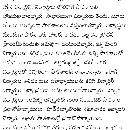
వెళ్లిన విద్యార్థినీ, విద్యార్థులు తొలిరోజే పాఠశాలకు
హాజరుకావాలన్నారు. సాధారణంగా విద్యార్థులు రెండు, మూడు
రోజులు ఆలస్యంగా పాఠశాలలకు వస్తుంటారన్నారు. విద్యార్థులు
ముందుగా పాఠశాలకు హాజరు కావడం వల్ల విద్యాబోధన
ప్రారంభించేందుకు అనువుగా ఉంటుందన్నారు. ఇళ్ల నుంచి
విద్యార్థులను తల్లిదండ్రులు మాత్రమే తీసుకు వచ్చి పాఠశాలలో
అప్పగించాలని తెలిపారు. తల్లిదండ్రుల్లో ఎవరో ఒకరు
విద్యార్థులతో కచ్చితంగా పాఠశాలకు రావాలన్నారు. అలాగే
విద్యార్థుల తల్లిదండ్రులు ఉపాధ్యాయులను కలిసి విద్యార్థినీ,
విద్యార్థుల విద్యా ప్రగతిని అడిగి తెలుసుకోవాలన్నారు. ఎవరైన
విద్యార్థులు సెలవుల్లో అస్వస్థతకు గురైతే సంబంధిత పాఠశాల
ప్రధానోపాధ్యాయులు, హెచ్‌డబ్ల్యూవోలకు సమాచారం ఇవ్వాలని
చెప్పారు. ఆశ్రమ పాఠశాలల్లో ప్రధానోపాధ్యాయులు,
హెచ్‌డబ్ల్యూవోలు తరగతి గదులు, వసతి గృహాలను విద్యార్థులు