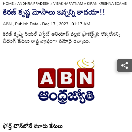
HOME
»
ANDHRA PRADESH
»
VISAKHAPATNAM
»
KIRAN KRISHNA SCAMS
కిరణ్‌ కృష్ణ మోసాలు ఇన్నన్ని కాదయా!!
ABN
, Publish Date - Dec 17 , 2023 | 01:17 AM
కిరణ్‌ కృష్ణా రియల్‌ ఎస్టేట్‌ అలియాస్‌ వల్లభ ప్రాజెక్ట్స్‌పై లెక్కలేనన్ని
చీటింగ్‌ కేసులు రాష్ట్ర వ్యాప్తంగా నమోదై ఉన్నాయి.
ఫోర్త్‌ టౌన్‌లోనే మూడు కేసులు