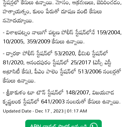
స్టేషన్లలో కేసులు ఉన్నాయి. మోసం, ఆక్రమణలు, బెదిరించడం,
హత్యాయత్నం, కులం పేరుతో దూషణ వంటి కేసులు
నమోదయ్యాయి.
- విశాఖపట్నం నాలుగో పట్టణ పోలీస్‌ స్టేషన్‌లోనే 159/2004,
10/2005, 359/2009 కేసులు ఉన్నాయి.
- ద్వారకా పోలీస్‌ స్టేషన్‌లో 53/2020, భీమిలి స్టేషన్‌లో
81/2020, ఆనందపురం స్టేషన్‌లో 25/2017 (ఎస్సీ ఎస్టీ
అట్రాసిటీ కేసు), పీఎం పాలెం స్టేషన్‌లో 513/2006 నంబర్లతో
కేసులు ఉన్నాయి.
- శ్రీకాకుళం టూ టౌన్‌ స్టేషన్‌లో 148/2007, విజయవాడ
కృష్ణలంక స్టేషన్‌లో 641/2003 నంబరుతో కేసులు ఉన్నాయి.
Updated Date - Dec 17 , 2023 | 01:17 AM