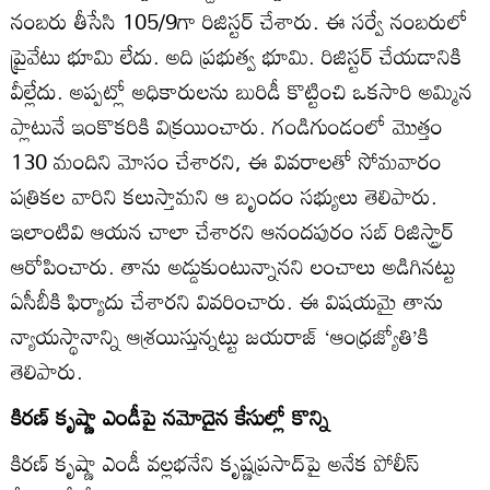
నంబరు తీసేసి 105/9గా రిజిస్టర్‌ చేశారు. ఈ సర్వే నంబరులో
ప్రైవేటు భూమి లేదు. అది ప్రభుత్వ భూమి. రిజిస్టర్‌ చేయడానికి
వీల్లేదు. అప్పట్లో అధికారులను బురిడీ కొట్టించి ఒకసారి అమ్మిన
ప్లాటునే ఇంకొకరికి విక్రయించారు. గండిగుండంలో మొత్తం
130 మందిని మోసం చేశారని, ఈ వివరాలతో సోమవారం
పత్రికల వారిని కలుస్తామని ఆ బృందం సభ్యులు తెలిపారు.
ఇలాంటివి ఆయన చాలా చేశారని ఆనందపురం సబ్‌ రిజిస్ట్రార్‌
ఆరోపించారు. తాను అడ్డుకుంటున్నానని లంచాలు అడిగినట్టు
ఏసీబీకి ఫిర్యాదు చేశారని వివరించారు. ఈ విషయమై తాను
న్యాయస్థానాన్ని ఆశ్రయిస్తున్నట్టు జయరాజ్‌ ‘ఆంధ్రజ్యోతి’కి
తెలిపారు.
కిరణ్‌ కృష్ణా ఎండీపై నమోదైన కేసుల్లో కొన్ని
కిరణ్‌ కృష్ణా ఎండీ వల్లభనేని కృష్ణప్రసాద్‌పై అనేక పోలీస్‌