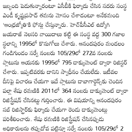
ఇబ్బంది పెడుతున్నారంటూ ఏసీబీకి ఫిర్యాదు చేసిన సదరు సంస్థ
ఎండీ కృష్ణప్రసాద్‌ తమను మోసం చేశాడంటూ అనేకమంది
‘ఆంధ్రజ్యోతి’కి ఫోన్లు చేస్తున్నారు. హెచ్‌పీసీఎల్‌ ఉద్యోగి
జయరాజ్‌ నెలసరి వాయిదాలు కట్టి ఈ సంస్థ వద్ద 300 గజాల
స్థలాన్ని 1995లో కొనుగోలు చేశారు. ఆనందపురం మండలం
గండిగుండం సర్వే నంబరు 105/29లో 272వ నంబరు
ప్లాటును ఆయనకు 1995లో 795 డాక్యుమెంట్‌ ద్వారా రిజిస్టర్‌
చేశారు. ఇప్పటివరకు దానిని స్వాధీనం చేయలేదు. ఇటీవల
దీనిపై విచారణ చేయగా ఇదే ప్లాటును డాబాగార్డెన్స్‌కు చెందిన
పల్లా శేషు రమణికి 2011లో 364 నంబరు డాక్యుమెంట్‌ ద్వారా
రిజిస్ట్రేషన్‌ చేసినట్టు గుర్తించారు. ఈ విషయాన్ని ఆనందపురం
సబ్‌ రిజిస్ట్రార్‌కు ఫిర్యాదు చేయగా రెండు డాక్యుమెంట్లు
పరిశీలించారు. శేషు రమణికి రిజిస్ట్రేషన్‌ చేసినప్పుడు
అధికారులను తప్పుదోవ పట్టిస్తూ సర్వే నంబరు 105/29లో 2