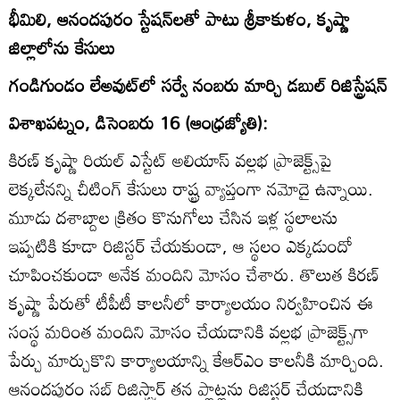
భీమిలి, ఆనందపురం స్టేషన్‌లతో పాటు శ్రీకాకుళం, కృష్ణా
జిల్లాలోను కేసులు
గండిగుండం లేఅవుట్‌లో సర్వే నంబరు మార్చి డబుల్‌ రిజిస్ట్రేషన్‌
విశాఖపట్నం, డిసెంబరు 16 (ఆంధ్రజ్యోతి):
కిరణ్‌ కృష్ణా రియల్‌ ఎస్టేట్‌ అలియాస్‌ వల్లభ ప్రాజెక్ట్స్‌పై
లెక్కలేనన్ని చీటింగ్‌ కేసులు రాష్ట్ర వ్యాప్తంగా నమోదై ఉన్నాయి.
మూడు దశాబ్దాల క్రితం కొనుగోలు చేసిన ఇళ్ల స్థలాలను
ఇప్పటికి కూడా రిజిస్టర్‌ చేయకుండా, ఆ స్థలం ఎక్కడుందో
చూపించకుండా అనేక మందిని మోసం చేశారు. తొలుత కిరణ్‌
కృష్ణా పేరుతో టీపీటీ కాలనీలో కార్యాలయం నిర్వహించిన ఈ
సంస్థ మరింత మందిని మోసం చేయడానికి వల్లభ ప్రాజెక్ట్స్‌గా
పేర్చు మార్చుకొని కార్యాలయాన్ని కేఆర్‌ఎం కాలనీకి మార్చింది.
ఆనందపురం సబ్‌ రిజిస్ట్రార్‌ తన ప్లాట్లను రిజిస్టర్‌ చేయడానికి