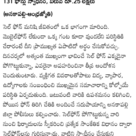
131 ఫోన్లు స్వాధీనం, విలువ రూ.25 లక్షలు
(అనకాపల్లి-ఆంధ్రజ్యోతి)
సెల్‌ ఫోన్‌ మనిషి జీవితంలో ఒక భాగంగా మారింది.
మొబైల్‌ఫోన్‌ లేకుండా ఒక్క గంట కూడా వుండలేని పరిస్థితికి
చేరారంటే దీని ప్రాముఖ్యత ఏపాటిదో అర్థం చేసుకోవచ్చు.
దినచర్యలో అత్యంత ముఖ్యంగా భావించే సెల్‌ ఫోన్‌ ఎక్కడైనా
పోగొట్టుకున్నా, ఎవరైనా అపహరించినా తీవ్ర ఆందోళన
చెందుతుంటారు. వ్యక్తిగత వివరాలతోపాటు విద్య, వ్యాపార,
ఉద్యోగాలకు సంబంధించి ముఖ్యమైన సమాచారాన్ని కోల్పోయే
పరిస్థితి ఏర్పడుతుంది. ఇటువంటి వారికి ఉపశమనం కలిగించి,
పోయిన ఫోన్‌ తిరిగి చేతికి అందించే సదుపాయాన్ని అనకాపల్లి
జిల్లా పోలీసులు కల్పించారు. సెల్‌ఫోన్‌ పోగొట్టుకున్న వారి
నుంచి ఫిర్యాదులను స్వీకరించి ప్రత్యేక సాంకేతిక విధానం ద్వారా
సెల్‌ఫోన్‌లను గుర్తిస్తున్నారు. వాటిని స్వాధీనం చేసుకుని