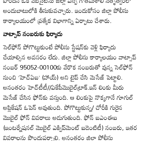
పొందిన ఒక వెబ్‌సైట్‌ను జిల్లా ఎస్పీ గౌతమిశాలి నేతృత్వంలో
అందుబాటులోకి తీసుకువచ్చారు. ఇందుకోసం జిల్లా పోలీసు
కార్యాలయంలో ప్రత్యేక విభాగాన్ని ఏర్పాటు చేశారు.
వాట్సాప్‌ నంబరుకు ఫిర్యాదు
సెల్‌ఫోన్‌ పోగొట్టుకుంటే పోలీసు స్టేషన్‌కు వెళ్లి ఫిర్యాదు
చేయాల్సిన అవసరం లేదు. జిల్లా పోలీసు కార్యాలయం వాట్సాప్‌
నంబర్‌ 95052-00100కు వేరొక నంబరుతో వున్న సెల్‌ఫోన్‌
నుంచి ‘హెచ్‌ఏఐ’ (హాయ్‌) అని టైప్‌ చేసి మెసేజ్‌ పెట్టాలి.
అనంతరం హెచ్‌టీటీ//ఏకేపీమొబైల్‌ట్రాక్‌.ఇన్‌ లింకు మీరు
మెసేజ్‌ చేసిన ఫోన్‌కు వస్తుంది. ఆ లింకుపై నొక్కగానే గూగుల్‌
అప్లికేషన్‌ ఓపెన్‌ అవుతుంది. పోగొట్టుకున్న/ చోరీకి గురైన
మొబైల్‌ ఫోన్‌ వివరాలు అడుగుతుంది. ఫోన్‌ ఐఎంఈఐ
(ఇంటర్నేషనల్‌ మొబైల్‌ ఎక్విప్‌మెంట్‌ ఐడెంటిటీ) నంబరు, ఇతర
వివరాలను పొందుపర్చాలి. అనంతరం జిల్లా పోలీసు