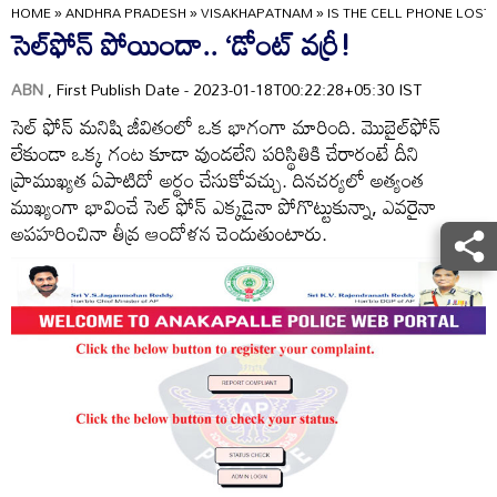
HOME
»
ANDHRA PRADESH
»
VISAKHAPATNAM
»
IS THE CELL PHONE LOST.
సెల్‌ఫోన్‌ పోయిందా.. ‘డోంట్‌ వర్రీ!
ABN
, First Publish Date - 2023-01-18T00:22:28+05:30 IST
సెల్‌ ఫోన్‌ మనిషి జీవితంలో ఒక భాగంగా మారింది. మొబైల్‌ఫోన్‌
లేకుండా ఒక్క గంట కూడా వుండలేని పరిస్థితికి చేరారంటే దీని
ప్రాముఖ్యత ఏపాటిదో అర్థం చేసుకోవచ్చు. దినచర్యలో అత్యంత
ముఖ్యంగా భావించే సెల్‌ ఫోన్‌ ఎక్కడైనా పోగొట్టుకున్నా, ఎవరైనా
అపహరించినా తీవ్ర ఆందోళన చెందుతుంటారు.