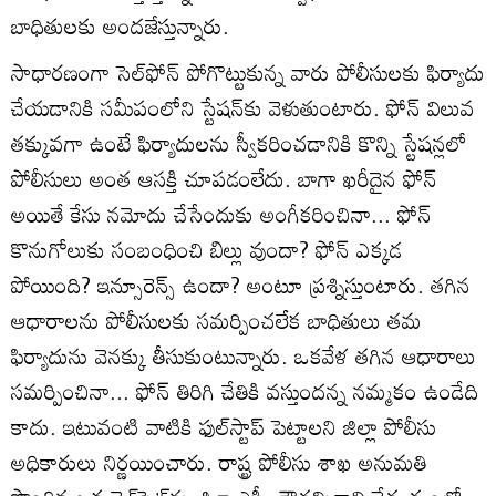
బాధితులకు అందజేస్తున్నారు.
సాధారణంగా సెల్‌ఫోన్‌ పోగొట్టుకున్న వారు పోలీసులకు ఫిర్యాదు
చేయడానికి సమీపంలోని స్టేషన్‌కు వెళుతుంటారు. ఫోన్‌ విలువ
తక్కువగా ఉంటే ఫిర్యాదులను స్వీకరించడానికి కొన్ని స్టేషన్లలో
పోలీసులు అంత ఆసక్తి చూపడంలేదు. బాగా ఖరీదైన ఫోన్‌
అయితే కేసు నమోదు చేసేందుకు అంగీకరించినా... ఫోన్‌
కొనుగోలుకు సంబంధించి బిల్లు వుందా? ఫోన్‌ ఎక్కడ
పోయింది? ఇన్సూరెన్స్‌ ఉందా? అంటూ ప్రశ్నిస్తుంటారు. తగిన
ఆధారాలను పోలీసులకు సమర్పించలేక బాధితులు తమ
ఫిర్యాదును వెనక్కు తీసుకుంటున్నారు. ఒకవేళ తగిన ఆధారాలు
సమర్పించినా... ఫోన్‌ తిరిగి చేతికి వస్తుందన్న నమ్మకం ఉండేది
కాదు. ఇటువంటి వాటికి ఫుల్‌స్టాప్‌ పెట్టాలని జిల్లా పోలీసు
అధికారులు నిర్ణయించారు. రాష్ట్ర పోలీసు శాఖ అనుమతి