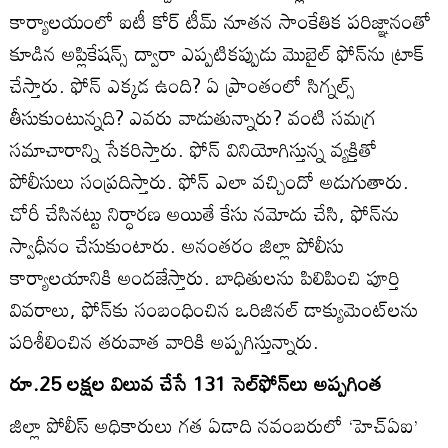
కార్యాలయంలో ఐటీ కోర్‌ టీమ్‌ నూతన సాంకేతిక పరిజ్ఞానంతో
కూడిన అప్లికేషన్స్‌ ద్వారా ఎప్పటికప్పుడు మొబైల్‌ ఫోన్‌ను ట్రాక్‌
చేస్తారు. ఫోన్‌ ఎక్కడ ఉంది? ఏ ప్రాంతంలో సిగ్నల్స్‌
తీసుకుంటున్నది? ఎవరు వాడుతున్నారు? వంటి సమగ్ర
సమాచారాన్ని సేకరిస్తారు. ఫోన్‌ వినియోగిస్తున్న వ్యక్తితో
పోలీసులు సంప్రదిస్తారు. ఫోన్‌ ఎలా వచ్చిందో అడుగుతారు.
చోరీ చేసినట్టు నిర్ధారణ అయితే కేసు నమోదు చేసి, ఫోన్‌ను
స్వాధీనం చేసుకుంటారు. అనంతరం జిల్లా పోలీసు
కార్యాలయానికి అందజేస్తారు. బాధితులను పిలిపించి పూర్తి
వివరాలు, ఫోన్‌కు సంబంధించిన ఒరిజినల్‌ డాక్యుమెంట్‌లను
పరిశీలించిన తరువాత వారికి అప్పగిస్తున్నారు.
రూ.25 లక్షల విలువ చేసే 131 సెల్‌ఫోన్‌లు అప్పగింత
జిల్లా పోలీస్‌ అధికారులు గత ఏడాది నవంబరులో ‘హెచ్‌ఏఐ’