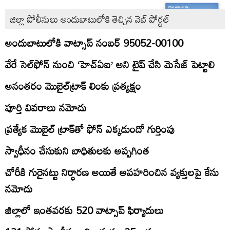
జిల్లా పోలీసులు అందుబాటులోకి తెచ్చిన వెబ్‌ పోర్టల్‌
అందుబాటులోకి వాట్సాప్‌ నంబర్‌ 95052-00100
వేరే సెల్‌ఫోన్‌ నుంచి ‘హెచ్‌ఏఐ’ అని టైప్‌ చేసి మెసేజ్‌ పెట్టాలి
అనంతరం మొబైల్‌ట్రాక్‌ లింకు ప్రత్యక్షం
పూర్తి వివరాలు నమోదు
ప్రత్యేక మొబైల్‌ ట్రాక్‌తో ఫోన్‌ ఎక్కడుందో గుర్తింపు
స్వాధీనం చేసుకుని బాధితులకు అప్పగింత
చోరీకి గురైనట్టు నిర్ధారణ అయితే అపహరించిన వ్యక్తులపై కేసు
నమోదు
జిల్లాలో ఇంతవరకు 520 వాట్సాప్‌ ఫిర్యాదులు