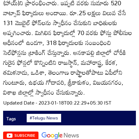
(హాయ్‌)ని ప్రారంభించారు. ఇప్పటి వరకు సుమారు 520
వాట్సాప్‌ ఫిర్యాదులు అందాయి. రూ.25 లక్షలు విలువ చేసే
131 మొబైల్‌ ఫోన్‌లను స్వాధీనం చేసుకుని బాధితులకు
అప్పగించారు. మిగిలిన ఫిర్యాదుల్లో 70 వరకు ఫోన్లు పోలీసుల
ఆధీనంలో ఉండగా, 318 ఫిర్యాదులకు సంబంధించి
సెల్‌ఫోన్లను ట్రాకింగ్‌ చేస్తున్నారు. అనకాపల్లి జిల్లాలో చోరీకి
గురైన ఫోన్లలో కొన్నింటిని రాజస్థాన్‌, మహారాష్ట్ర, కేరళ,
తమిళనాడు, ఒడిశా, తెలంగాణ రాష్ట్రాలతోపాటు ఏపీలోని
గుంటూరు, ఉభయ గోదావరి, శ్రీకాకుళం, విజయనగరం,
విశాఖ జిల్లాల్లో స్వాధీనం చేసుకున్నారు.
Updated Date - 2023-01-18T00:22:29+05:30 IST
#Telugu News
Tags
SUBSCRIBE