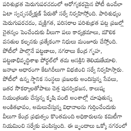
పరిశుభ్రత మెరుగుపరచడంలో ఆరోగ్యకరమైన పోటీ ఉండేలా
ఏటా స్వచ్ఛసర్వేక్షణ్‌ పేరుతో సర్వే నిర్వహిస్తోంది. పారిశుధ్యం
మెరుగుపరచడం, వ్యక్తిగత, పరిసరాల పరిశుభ్రత పట్ల ప్రజల్లో
చైతన్యం పెంచేందుకు వీలుగా పలు కార్యక్రమాలు, మౌలిక
వసతుల కల్పనకు ప్రత్యేకంగా నిధులు మంజూరు చేస్తోంది.
పోటీలో పాల్గొనే పట్టణాలు, నగరాలు కేంద్ర గృహ,
పట్టణాభివృద్ధిశాఖ పోర్టల్‌లో తమ ఆసక్తిని తెలియజేయాలి.
జనాభా ఆధారంగా కేటగిరీలుగా విభజించి సర్వే నిర్వహిస్తారు.
పోటీలో ఉన్న స్థానిక సంస్థలు ప్రజలకు అందిస్తున్న సేవలు,
ఇతర సౌకర్యాలతోపాటు చెత్త పునర్విభజన, కాలుష్య
నియంత్రణకు చేస్తున్న కృషి వంటి అంశాల్లో చూపుతున్న
అంకితభావం, అమలుచేస్తున్న విధానాలను గుర్తించేందుకు
వీలుగా కేంద్ర ప్రభుత్వం కొంతమంది అధికారులను కమిటీగా
నియమించి సర్వేకు పంపిస్తుంది. ఈ బృందాలు ఒక్కో నగరంలో