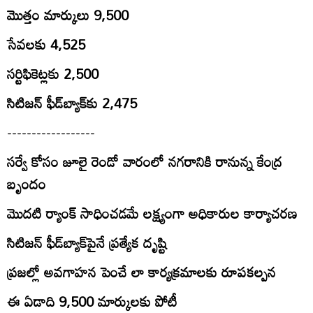
మొత్తం మార్కులు 9,500
సేవలకు 4,525
సర్టిఫికెట్లకు 2,500
సిటిజన్‌ ఫీడ్‌బ్యాక్‌కు 2,475
------------------
సర్వే కోసం జూలై రెండో వారంలో నగరానికి రానున్న కేంద్ర
బృందం
మొదటి ర్యాంక్‌ సాధించడమే లక్ష్యంగా అధికారుల కార్యాచరణ
సిటిజన్‌ ఫీడ్‌బ్యాక్‌పైనే ప్రత్యేక దృష్టి
ప్రజల్లో అవగాహన పెంచే లా కార్యక్రమాలకు రూపకల్పన
ఈ ఏడాది 9,500 మార్కులకు పోటీ