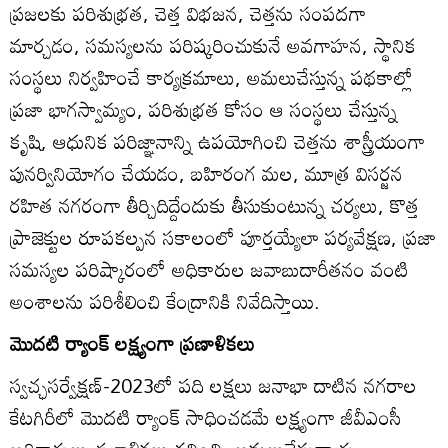
ప్రజలకు పరిశుభ్రత, చెత్త విభజన, చెత్తను సంపదగా
మార్చడం, సమస్యలను పరిష్కరించుకునే అవగాహన, స్థానిక
సంస్థలు నిర్వహించే కార్యక్రమాలు, అమలుచేస్తున్న పథకాల్లో
ప్రజా భాగస్వామ్యం, పరిశుభ్రత కోసం ఆ సంస్థలు చేస్తున్న
కృషి, ఆధునిక పరిజ్ఞానాన్ని ఉపయోగించి చెత్తను శాస్త్రీయంగా
పునర్వినియోగం చేయడం, బహిరంగ మల, మూత్ర విసర్జన
రహిత నగరంగా తీర్చిదిద్దేందుకు తీసుకుంటున్న చర్యలు, కొత్త
ప్రాజెక్టుల రూపకల్పన సకాలంలో పూర్తయ్యేలా పర్యవేక్షణ, ప్రజా
సమస్యల పరిష్కారంలో అధికారుల జవాబుదారీతనం వంటి
అంశాలను పరిశీలించి కేంద్రానికి నివేదిస్తాయి.
మొదటి ర్యాంక్‌ లక్ష్యంగా ప్రణాళికలు
స్వచ్ఛసర్వేక్షణ్‌-2023లో పది లక్షలు జనాభా దాటిన నగరాల
కేటగిరీలో మొదటి ర్యాంక్‌ సాధించడమే లక్ష్యంగా జీవీఎంసీ