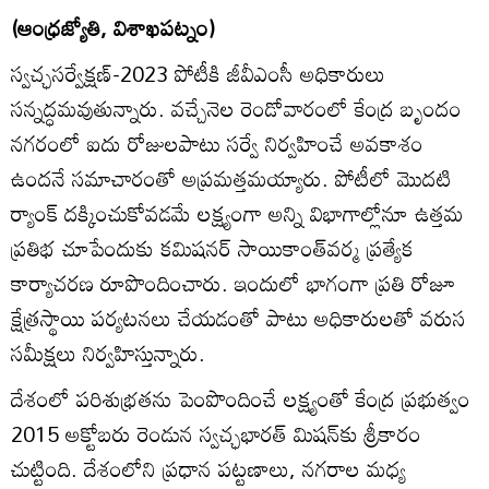
(ఆంధ్రజ్యోతి, విశాఖపట్నం)
స్వచ్ఛసర్వేక్షణ్‌-2023 పోటీకి జీవీఎంసీ అధికారులు
సన్నద్ధమవుతున్నారు. వచ్చేనెల రెండోవారంలో కేంద్ర బృందం
నగరంలో ఐదు రోజులపాటు సర్వే నిర్వహించే అవకాశం
ఉందనే సమాచారంతో అప్రమత్తమయ్యారు. పోటీలో మొదటి
ర్యాంక్‌ దక్కించుకోవడమే లక్ష్యంగా అన్ని విభాగాల్లోనూ ఉత్తమ
ప్రతిభ చూపేందుకు కమిషనర్‌ సాయికాంత్‌వర్మ ప్రత్యేక
కార్యాచరణ రూపొందించారు. ఇందులో భాగంగా ప్రతి రోజూ
క్షేత్రస్థాయి పర్యటనలు చేయడంతో పాటు అధికారులతో వరుస
సమీక్షలు నిర్వహిస్తున్నారు.
దేశంలో పరిశుభ్రతను పెంపొందించే లక్ష్యంతో కేంద్ర ప్రభుత్వం
2015 అక్టోబరు రెండున స్వచ్ఛభారత్‌ మిషన్‌కు శ్రీకారం
చుట్టింది. దేశంలోని ప్రధాన పట్టణాలు, నగరాల మధ్య