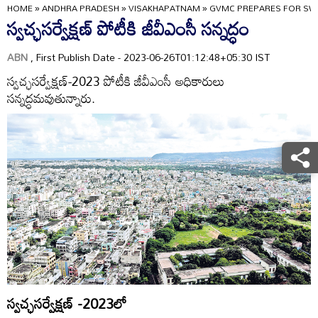
HOME
»
ANDHRA PRADESH
»
VISAKHAPATNAM
»
GVMC PREPARES FOR SW
స్వచ్ఛసర్వేక్షణ్‌ పోటీకి జీవీఎంసీ సన్నద్ధం
ABN
, First Publish Date - 2023-06-26T01:12:48+05:30 IST
స్వచ్ఛసర్వేక్షణ్‌-2023 పోటీకి జీవీఎంసీ అధికారులు
సన్నద్ధమవుతున్నారు.
స్వచ్ఛసర్వేక్షణ్‌ -2023లో