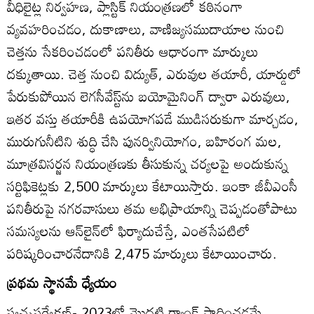
వీధిలైట్ల నిర్వహణ, ప్లాస్టిక్‌ నియంత్రణలో కఠినంగా
వ్యవహరించడం, దుకాణాలు, వాణిజ్యసముదాయాల నుంచి
చెత్తను సేకరించడంలో పనితీరు ఆధారంగా మార్కులు
దక్కుతాయి. చెత్త నుంచి విద్యుత్‌, ఎరువుల తయారీ, యార్డులో
పేరుకుపోయిన లెగసీవేస్ట్‌ను బయోమైనింగ్‌ ద్వారా ఎరువులు,
ఇతర వస్తు తయారీకి ఉపయోగపడే ముడిసరుకుగా మార్చడం,
మురుగునీటిని శుద్ధి చేసి పునర్వినియోగం, బహిరంగ మల,
మూత్రవిసర్జన నియంత్రణకు తీసుకున్న చర్యలపై అందుకున్న
సర్టిఫికెట్లకు 2,500 మార్కులు కేటాయిస్తారు. ఇంకా జీవీఎంసీ
పనితీరుపై నగరవాసులు తమ అభిప్రాయాన్ని చెప్పడంతోపాటు
సమస్యలను ఆన్‌లైన్‌లో ఫిర్యాదుచేస్తే, ఎంతసేపటిలో
పరిష్కరించారనేదానికి 2,475 మార్కులు కేటాయించారు.
ప్రథమ స్థానమే ధ్యేయం
స్వచ్ఛసర్వేక్షణ్‌- 2023లో మొదటి ర్యాంక్‌ సాధించడమే