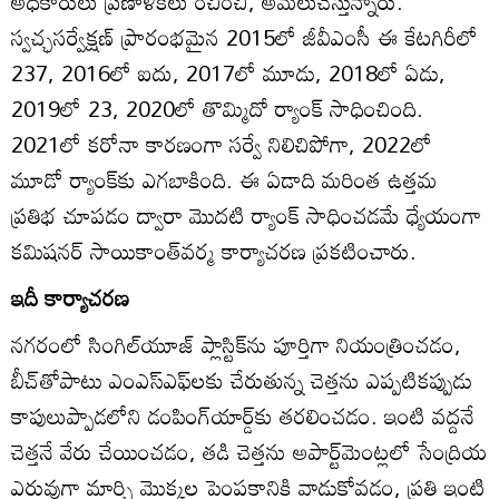
అధికారులు ప్రణాళికలు రచించి, అమలుచేస్తున్నారు.
స్వచ్ఛసర్వేక్షణ్‌ ప్రారంభమైన 2015లో జీవీఎంసీ ఈ కేటగిరీలో
237, 2016లో ఐదు, 2017లో మూడు, 2018లో ఏడు,
2019లో 23, 2020లో తొమ్మిదో ర్యాంక్‌ సాధించింది.
2021లో కరోనా కారణంగా సర్వే నిలిచిపోగా, 2022లో
మూడో ర్యాంక్‌కు ఎగబాకింది. ఈ ఏడాది మరింత ఉత్తమ
ప్రతిభ చూపడం ద్వారా మొదటి ర్యాంక్‌ సాధించడమే ధ్యేయంగా
కమిషనర్‌ సాయికాంత్‌వర్మ కార్యాచరణ ప్రకటించారు.
ఇదీ కార్యాచరణ
నగరంలో సింగిల్‌యూజ్‌ ప్లాస్టిక్‌ను పూర్తిగా నియంత్రించడం,
బీచ్‌తోపాటు ఎంఎస్‌ఎఫ్‌లకు చేరుతున్న చెత్తను ఎప్పటికప్పుడు
కాపులుప్పాడలోని డంపింగ్‌యార్డ్‌కు తరలించడం. ఇంటి వద్దనే
చెత్తనే వేరు చేయించడం, తడి చెత్తను అపార్ట్‌మెంట్లలో సేంద్రియ
ఎరువుగా మార్చి మొక్కల పెంపకానికి వాడుకోవడం, ప్రతి ఇంటి