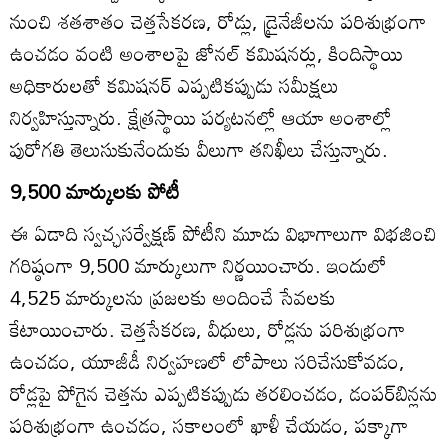
నుంచి శతశాతం చెత్తసేకరణ, రోడ్లు, డ్రైనేజీలను పరిశుభ్రంగా
ఉంచడం వంటి అంశాలపై జోనల్‌ కమిషనర్లు, కిందిస్థాయి
అధికారులతో కమిషనర్‌ ఎప్పటికప్పుడు సమీక్షలు
నిర్వహిస్తున్నారు. క్షేత్రస్థాయి పర్యటనల్లో ఆయా అంశాల్లో
పురోగతి తెలుసుకునేందుకు వీలుగా తనిఖీలు చేస్తున్నారు.
9,500 మార్కులకు పోటీ
ఈ ఏడాది స్వచ్ఛసర్వేక్షణ్‌ పోటీని మూడు విభాగాలుగా విభజించి
గరిష్ఠంగా 9,500 మార్కులుగా నిర్ణయించారు. ఇందులో
4,525 మార్కులను ప్రజలకు అందించే సేవలకు
కేటాయించారు. చెత్తసేకరణ, వీధులు, రోడ్లను పరిశుభ్రంగా
ఉంచడం, యూజీడీ నిర్వహణలో లోపాలు సరిచేసుకోవడం,
రోడ్లపై పోగైన చెత్తను ఎప్పటికప్పుడు తరలించడం, డంపర్‌బిన్లను
పరిశుభ్రంగా ఉంచడం, సకాలంలో ఖాళీ చేయడం, పక్కాగా