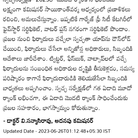
లక్ష్యంగా కమిషనర్‌ సాయికాంత్‌వర్మ ఆధ్వర్యంలో ప్రణాళికలు
రచించి, అమలుచేస్తున్నాం. ఇప్పటికే గార్బేజ్‌ ఫ్రీ సిటీ కేటగిరీలో
ఫైవ్‌స్టార్‌ సర్టిఫికెట్‌, వాటర్‌ ప్లస్‌ నగరంగా సర్టిఫికెట్‌ పొందాం.
ప్రజల నుంచి ఫిర్యాదులు వచ్చేలా స్వచ్ఛతా యాప్‌ను డౌన్‌లోడ్‌
చేయించి, ఫిర్యాదులు చేసేలా అన్నిజోన్ల అధికారులు, సిబ్బందికి
ఆదేశాలు జారీచేశాం. ట్విట్టర్‌, ఫేస్‌బుక్‌, వాట్సాప్‌లలో వచ్చే
ఫిర్యాదులను సంబంధిత అధికారుల దృష్టికి తీసుకెళ్లడం, సమస్య
పరిష్కారం కాగానే ఫిర్యాదుదారుడికి తెలియజేసేలా సిబ్బందికి
బాధ్యతలు అప్పగించాం. స్వచ్ఛ సర్వేక్షణ్‌లో గత ఏడాది మూడో
ర్యాంక్‌ లభించగా, ఈ ఏడాది మొదటి ర్యాంక్‌ సాధించేందుకు
ప్రజల సహకారం, భాగస్వామ్యం కోరుతున్నాం.
- డాక్టర్‌ వి.సన్యాసిరావు, అదనపు కమిషనర్‌
Updated Date - 2023-06-26T01:12:48+05:30 IST