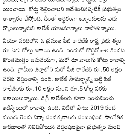
యించాయి. కోర్టు చెల్లించాలని ఆదేశించినప్పటికీ ప్రభుత్వం
తాత్సారం చేస్తోంది. దీంతో ఆర్థికంగా ఇబ్బందులను ఎదు
ర్కొంటున్నామని కాలేజీ యాజమాన్యాలు వాపోతున్నాయి.
ఏయూ పరిధిలోని ఓ ప్రముఖ పీజీ కాలేజీకి రాష్ట్ర ప్రభు త్వం
రూ.ఏడు కోట్లు బకాయి ఉంది. ఇందులో కొద్దిరోజుల కిందట
కొంతమొత్తం జమచేయగా, మరో రూ.నాలుగు కోట్లు రావాల్సి
ఉంది. గ్రామీణ జిల్లాలోని మరో పీజీ కాలేజీకి రూ.50 లక్షల
వరకు చెల్లించాల్సి ఉంది. కాలేజీ సామర్థ్యాన్ని బట్టి పీజీ
కాలేజీలకు రూ.10 లక్షల నుంచి రూ.5 కోట్ల వరకు
బకాయిలున్నాయి. డిగ్రీ కాలేజీలకు కూడా ఇంచుమించు
ఇదేస్థాయిలో రావాల్సి ఉంది. వీటితో పాటు 2019 కంటే
ముందు రెండు విద్యా సంవత్సరాలకు సంబంధించి సాంకేతిక
కారణాలతో నిలిచిపోయిన చెల్లింపులపైనా ప్రభుత్వం నుంచి