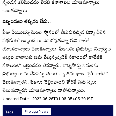
స్పందన కనిపించడం లేదని కళాశాలల యాజమాన్యాలు
చెబుతున్నాయి.
ఇబ్బందులు తప్పడం లేదు..
ఫీజు రీయింబర్స్‌మెంట్‌ స్థానంలో తీసుకువచ్చిన విద్యా దీవెన
పథకంతో ఇబ్బందులు ఎదురవుతున్నాయని కాలేజీ
యాజమాన్యాలు చెబుతున్నాయి. ఫీజులను ప్రభుత్వం విద్యార్థుల
తల్లుల ఖాతాలకు జమ చేస్తున్నప్పటికీ సకాలంలో కాలేజీకి
సకాలంలో చెల్లించడం లేదన్నారు. కొన్నిసార్లు నిధులను
ప్రభుత్వం జమ చేసినట్టు చెబుతున్నా తమ ఖాతాల్లోకి రాలేదని
చెబుతున్నారని, ఫీజులు చెల్లించాలని కోరితే సమ స్యలు
చెబుతున్నారని యాజమాన్యాలు వాపోతున్నాయి.
Updated Date - 2023-06-26T01:08:35+05:30 IST
#Telugu News
Tags