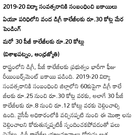
2019-20 విద్యా సంవత్సరానికి సంబంధించి బకాయిలు
ఏయూ పరిధిలోని వంద డిగ్రీ కాలేజీలకు రూ.30 కోట్ల మేర
పెండింగ్‌
మరో 30 పీజీ కాలేజీలకు రూ.20 కోట్లు
(విశాఖపట్నం, ఆంధ్రజ్యోతి)
రాష్ట్రంలోని డిగ్రీ, పీజీ కాలేజీలకు ప్రభుత్వం భారీగా ఫీజు
రీయింబర్స్‌మెంట్‌ బకాయి పడింది. 2019-20 విద్యా
సంవత్సరానికి సంబంధించి జిల్లాలోని 60కుపైగా డిగ్రీ కాలే
జీలకు రూ.25 నుంచి రూ.30 కోట్ల వరకు, అలాగే 30 పీజీ
కాలేజీలకు రూ.8 నుంచి రూ.12 కోట్లు వరకు చెల్లించాల్సి
ఉంది. వైసీపీ అధికారంలోకి వచ్చినప్పటి నుంచి ఈ మొత్తా లను
చెల్లించాలని కోరుతున్నప్పటికీ స్పందించకపోవడంతో పలు
ప్రైవేటు, డిగ్రీ కాలేజీల యాజమాన్యాలు కోర్టును ఆశ్ర