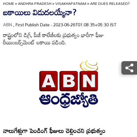
HOME
»
ANDHRA PRADESH
»
VISAKHAPATNAM
»
ARE DUES RELEASED?
బకాయిలు విడుదలయ్యేనా?
ABN
, First Publish Date - 2023-06-26T01:08:35+05:30 IST
రాష్ట్రంలోని డిగ్రీ, పీజీ కాలేజీలకు ప్రభుత్వం భారీగా ఫీజు
రీయింబర్స్‌మెంట్‌ బకాయి పడింది.
నాలుగేళ్లుగా పెండింగ్‌ ఫీజులు చెల్లించని ప్రభుత్వం