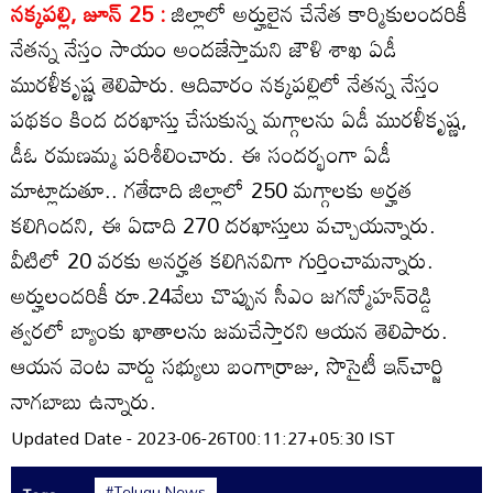
నక్కపల్లి, జూన్‌ 25 :
జిల్లాలో అర్హులైన చేనేత కార్మికులందరికీ
నేతన్న నేస్తం సాయం అందజేస్తామని జౌళి శాఖ ఏడీ
మురళీకృష్ణ తెలిపారు. ఆదివారం నక్కపల్లిలో నేతన్న నేస్తం
పథకం కింద దరఖాస్తు చేసుకున్న మగ్గాలను ఏడీ మురళీకృష్ణ,
డీఓ రమణమ్మ పరిశీలించారు. ఈ సందర్భంగా ఏడీ
మాట్లాడుతూ.. గతేడాది జిల్లాలో 250 మగ్గాలకు అర్హత
కలిగిందని, ఈ ఏడాది 270 దరఖాస్తులు వచ్చాయన్నారు.
వీటిలో 20 వరకు అనర్హత కలిగినవిగా గుర్తించామన్నారు.
అర్హులందరికీ రూ.24వేలు చొప్పున సీఎం జగన్మోహన్‌రెడ్డి
త్వరలో బ్యాంకు ఖాతాలను జమచేస్తారని ఆయన తెలిపారు.
ఆయన వెంట వార్డు సభ్యులు బంగార్రాజు, సొసైటీ ఇన్‌చార్జి
నాగబాబు ఉన్నారు.
Updated Date - 2023-06-26T00:11:27+05:30 IST
#Telugu News