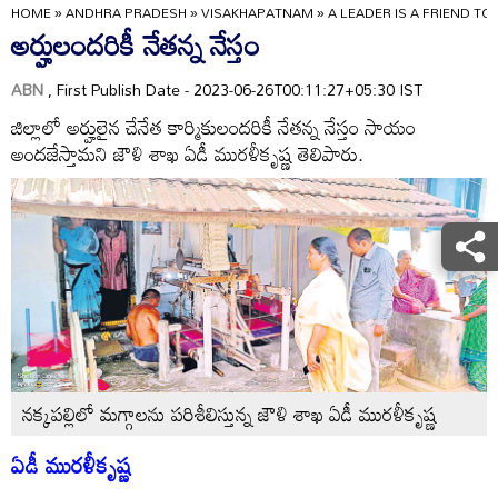
HOME
»
ANDHRA PRADESH
»
VISAKHAPATNAM
»
A LEADER IS A FRIEND TO
అర్హులందరికీ నేతన్న నేస్తం
ABN
, First Publish Date - 2023-06-26T00:11:27+05:30 IST
జిల్లాలో అర్హులైన చేనేత కార్మికులందరికీ నేతన్న నేస్తం సాయం
అందజేస్తామని జౌళి శాఖ ఏడీ మురళీకృష్ణ తెలిపారు.
నక్కపల్లిలో మగ్గాలను పరిశీలిస్తున్న జౌళి శాఖ ఏడీ మురళీకృష్ణ
ఏడీ మురళీకృష్ణ