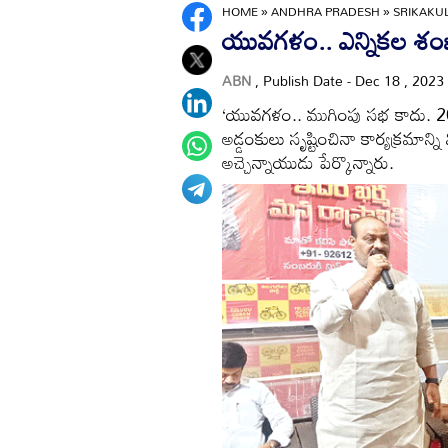
HOME
»
ANDHRA PRADESH
»
SRIKAK
యువగళం.. ఎన్నికల శ
ABN
, Publish Date - Dec 18 , 2023
‘యువగళం.. ముగింపు సభ కాదు. 2024
అడ్డంకులు సృష్టించినా కార్యక్రమాన్ని
అచ్చెన్నాయుడు పేర్కొన్నారు.