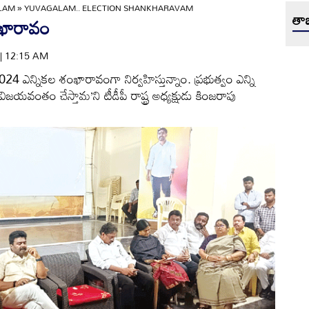
ULAM
»
YUVAGALAM.. ELECTION SHANKHARAVAM
తాజ
ంఖారావం
 | 12:15 AM
 ఎన్నికల శంఖారావంగా నిర్వహిస్తున్నాం. ప్రభుత్వం ఎన్ని
 విజయవంతం చేస్తామ’ని టీడీపీ రాష్ట్ర అధ్యక్షుడు కింజరాపు