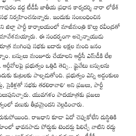
ురం వద్ద టీడీపీ జాతీయ ప్రధాన కార్యదర్శి నారా లోకేశ్‌
భ నిర్వహించనున్నారు. ఇందుకు సంబంధించిన
ని జిల్లా పార్టీ కార్యాలయంలో మాజీమంత్రి కొల్లు రవీంద్రతో
ో సమావేశమయ్యారు. ఈ సందర్భంగా అచ్చెన్నాయుడు
ాత్ర ముగింపు సభకు ఐదారు లక్షల మంది జనం
్నాం. బస్సులు మంజూరు చేయాలని ఆర్టీసీ ఎమ్‌డీకి లేఖ
్డీవోలపై ప్రభుత్వం ఒత్తిడి తెచ్చి.. ప్రైవేటు బస్సులను
కు కుట్రలకు పాల్పడుతోంది. ప్రభుత్వం ఎన్ని అడ్డంకులు
టర్లు, సైకిళ్లతో సభకు తరలిరావాలి’ అని ప్రజలు, పార్టీ
న పిలుపునిచ్చారు. యువగళం పాదయాత్రకు ప్రజలు
ంలో వణుకు తీవ్రమైందని వెల్లడించారు.
రుకుపోయింది. రాజధాని కూడా ఏదో చెప్పుకోలేని దుస్థితికి
ాంలో భావనపాడు పోర్టుకు టెండర్లు పిలిచ్చే వాటిని రద్దు