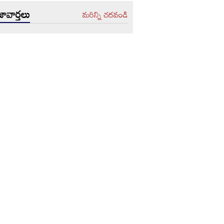
ావార్తలు
మరిన్ని చదవండి