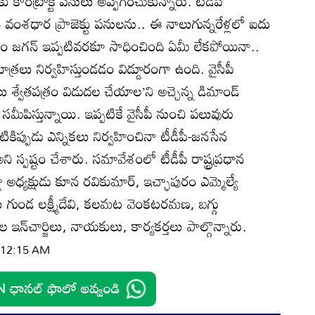
ాంట్రాక్ట్‌ పనులు అప్పగించుకున్నారు. టీడీపీ
ంశధార ప్రాజెక్టు పనులను.. ఈ నాలుగున్నరేళ్లలో ఐదు
ఎం జగన్‌ ఇప్పటివరకూ సాధించింది ఏమీ లేకపోయినా..
ాత్రలు నిర్వహిస్తుండడం విడ్డూరంగా ఉంది. వైసీపీ
ు శ్వేతపత్రం విడుదల చేయాల’ని అచ్చెన్న డిమాండ్‌
సమీపిస్తున్నాయి. ఇప్పటికే వైసీపీ నుంచి పలువురు
పటికిప్పుడు ఎన్నికలు నిర్వహించినా టీడీపీ-జనసేన
్పష్టం చేశారు. సమావేశంలో టీడీపీ రాష్ట్రప్రధాన
్లా అధ్యక్షుడు కూన రవికుమార్‌, ఇచ్ఛాపురం ఎమ్మెల్యే
లు గుండ లక్ష్మీదేవి, కలమట వెంకటరమణ, బగ్గు
ఇన్‌చార్జిలు, నాయకులు, కార్యకర్తలు పాల్గొన్నారు.
| 12:15 AM