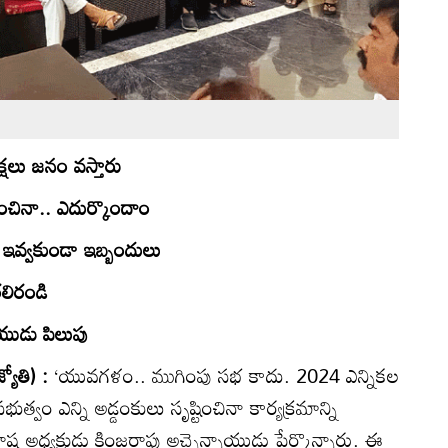
షలు జనం వస్తారు
్టించినా.. ఎదుర్కొందాం
ూడా ఇవ్వకుండా ఇబ్బందులు
తరలిరండి
్నాయుడు పిలుపు
యోతి) :
‘యువగళం.. ముగింపు సభ కాదు. 2024 ఎన్నికల
భుత్వం ఎన్ని అడ్డంకులు సృష్టించినా కార్యక్రమాన్ని
ట్ర అధ్యక్షుడు కింజరాపు అచ్చెన్నాయుడు పేర్కొన్నారు. ఈ