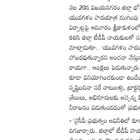
నెల 20న విజయనగరం జిల్లా భోగాప
యువగళం పాదయాత్ర ముగింపు స
ఏర్పాట్లపై ఆదివారం శ్రీకాకుళంలో
కలిసి జిల్లా టీడీపీ నాయకులత
మాట్లాడుతూ.. ‘యువగళం పాదయ
హాజరవుతున్నారని అంచనా వేస్తున
రాయగా.. ఆంక్షలు పెడుతున్నారు. ఆర
కూడా వినియోగించకుండా ఉండేందు
సృష్టించినా సరే నాటుబళ్లు, ట్రాక్
శ్రేణులు, అభిమానులకు అచ్చెన్
నీరాజనం పడుతుండడంతో ప్రభుత్వ
-
‘వైసీపీ ప్రభుత్వం అవినీతిలో కూ
దిగజార్చారు. జిల్లాలో టీడీపీ హయ