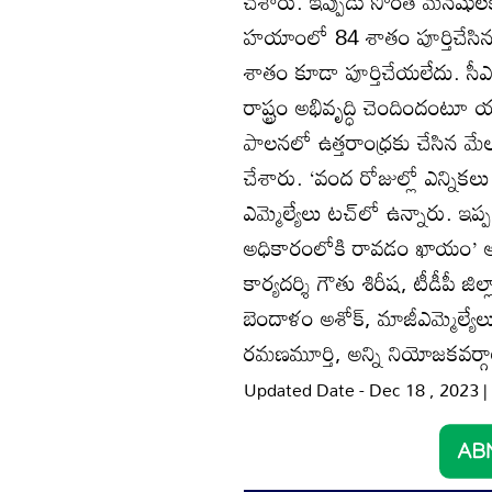
చేశారు. ఇప్పుడు సొంత మనషులకు క
హయాంలో 84 శాతం పూర్తిచేసిన వ
శాతం కూడా పూర్తిచేయలేదు. సీ
రాష్ట్రం అభివృద్ధి చెందిందంటూ య
పాలనలో ఉత్తరాంధ్రకు చేసిన మేల
చేశారు. ‘వంద రోజుల్లో ఎన్నికలు 
ఎమ్మెల్యేలు టచ్‌లో ఉన్నారు. ఇప్
అధికారంలోకి రావడం ఖాయం’ అని స
కార్యదర్శి గౌతు శిరీష, టీడీపీ జిల
బెందాళం అశోక్‌, మాజీఎమ్మెల్యే
రమణమూర్తి, అన్ని నియోజకవర్గాల 
Updated Date - Dec 18 , 2023 