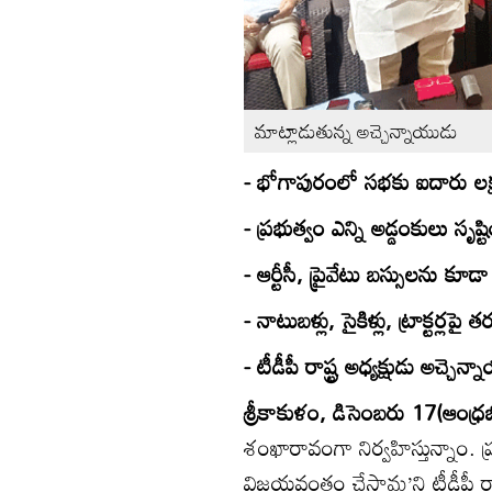
మాట్లాడుతున్న అచ్చెన్నాయుడు
- భోగాపురంలో సభకు ఐదారు లక్
- ప్రభుత్వం ఎన్ని అడ్డంకులు సృష
- ఆర్టీసీ, ప్రైవేటు బస్సులను క
- నాటుబళ్లు, సైకిళ్లు, ట్రాక్టర్లపై 
- టీడీపీ రాష్ట్ర అధ్యక్షుడు అచ్చెన
శ్రీకాకుళం, డిసెంబరు 17(ఆంధ్రజ్
శంఖారావంగా నిర్వహిస్తున్నాం. ప్ర
విజయవంతం చేస్తామ’ని టీడీపీ రాష్