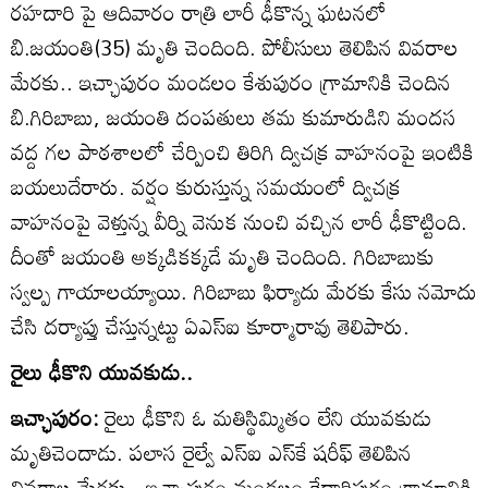
రహదారి పై ఆదివారం రాత్రి లారీ ఢీకొన్న ఘటనలో
బి.జయంతి(35) మృతి చెందింది. పోలీసులు తెలిపిన వివరాల
మేరకు.. ఇచ్ఛాపురం మండలం కేశుపురం గ్రామానికి చెందిన
బి.గిరిబాబు, జయంతి దంపతులు తమ కుమారుడిని మందస
వద్ద గల పాఠశాలలో చేర్పించి తిరిగి ద్విచక్ర వాహనంపై ఇంటికి
బయలుదేరారు. వర్షం కురుస్తున్న సమయంలో ద్విచక్ర
వాహనంపై వెళ్తున్న వీర్ని వెనుక నుంచి వచ్చిన లారీ ఢీకొట్టింది.
దీంతో జయంతి అక్కడికక్కడే మృతి చెందింది. గిరిబాబుకు
స్వల్ప గాయాలయ్యాయి. గిరిబాబు ఫిర్యాదు మేరకు కేసు నమోదు
చేసి దర్యాప్తు చేస్తున్నట్టు ఏఎస్‌ఐ కూర్మారావు తెలిపారు.
రైలు ఢీకొని యువకుడు..
ఇచ్ఛాపురం:
రైలు ఢీకొని ఓ మతిస్థిమ్మితం లేని యువకుడు
మృతిచెందాడు. పలాస రైల్వే ఎస్‌ఐ ఎస్‌కే షరీఫ్‌ తెలిపిన
వివరాల మేరకు.. ఇచ్ఛాపురం మండలం కేదారిపురం గ్రామానికి