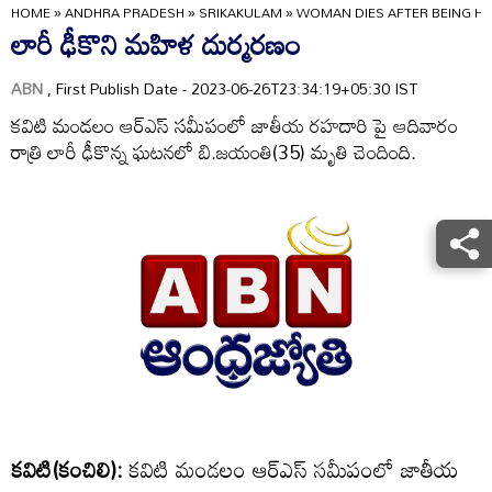
HOME
»
ANDHRA PRADESH
»
SRIKAKULAM
»
WOMAN DIES AFTER BEING HIT
లారీ ఢీకొని మహిళ దుర్మరణం
ABN
, First Publish Date - 2023-06-26T23:34:19+05:30 IST
కవిటి మండలం ఆర్‌ఎస్‌ సమీపంలో జాతీయ రహదారి పై ఆదివారం
రాత్రి లారీ ఢీకొన్న ఘటనలో బి.జయంతి(35) మృతి చెందింది.
కవిటి(కంచిలి):
కవిటి మండలం ఆర్‌ఎస్‌ సమీపంలో జాతీయ