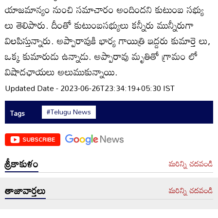
యాజమాన్యం నుంచి సమాచారం అందిందని కుటుంబ సభ్యు
లు తెలిపారు. దీంతో కుటుంబసభ్యులు కన్నీరు మున్నీరుగా
విలపిస్తున్నారు. అప్పారావుకి భార్య గాయిత్రి ఇద్దరు కుమార్తె లు,
ఒక్క కుమారుడు ఉన్నాడు. అప్పారావు మృతితో గ్రామం లో
విషాదఛాయలు అలుముకున్నాయి.
Updated Date - 2023-06-26T23:34:19+05:30 IST
#Telugu News
Tags
SUBSCRIBE
శ్రీకాకుళం
మరిన్ని చదవండి
తాజావార్తలు
మరిన్ని చదవండి