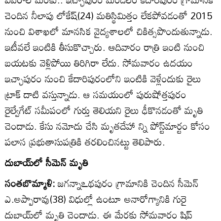
చెందిన నీలాపు లోకేష్‌(24) మతిస్థిమిత్తం లేకపోవడంతో 2015
నుంచి విశాఖలో మానసిక వైద్యశాలలో చికిత్సపొందుతున్నాడు.
ఇటీవలే ఇంటికి తీసుకొచ్చారు. ఆదివారం రాత్రి ఇంటి నుంచి
బయటకు వెళ్లిపోయి తిరిగిరా లేదు. సోమవారం ఉదయం
ఇచ్ఛాపురం నుంచి కేదారిపురంలోని ఇంటికి వెళ్లేందుకు రైలు
ట్రాక్‌ దాటి వస్తున్నాడు. ఆ సమయంలో పురుషోత్తపురం
రైల్వేగేట్‌ సమీపంలో గుర్తు తెలియని రైలు ఢీకొనడంతో మృతి
చెందాడు. కేసు నమోదు చేసి మృతదేహా న్ని పోస్ట్‌మార్టం కోసం
పలాస ప్రభుతాసుపత్రికి తరలించినట్టు తెలిపారు.
దుబాయ్‌లో సీమెన్‌ మృతి
సంతబొమ్మాళి:
జగన్నాఽథపురం గ్రామానికి చెందిన సీమెన్‌
ఎ.అప్పారావు(38) విధుల్లో ఉంటూ అనారోగ్యానికి గురై
దుబాయ్‌లో మృతి చెందాడు. ఈ మేరకు సోమవారం షిప్‌