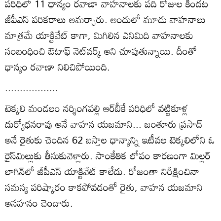
పరిధిలో 11 ధాన్యం రవాణా వాహనాలకు పది రోజుల కిందట
జీపీఎస్‌ పరికరాలు అమర్చారు. అందులో మూడు వాహనాలు
మాత్రమే యాక్టివేట్‌ కాగా, మిగిలిన ఎనిమిది వాహనాలకు
సంబంధించి ఔటాఫ్‌ నెట్‌వర్క్‌ అని చూపుతున్నాయి. దీంతో
ధాన్యం రవాణా నిలిచిపోయింది.
..................
టెక్కలి మండలం నర్శింగపల్లి ఆర్‌బీకే పరిధిలో వట్టికూళ్ల
దుర్యోధనరావు అనే వాహన యజమాని... జంతూరు ప్రసాద్‌
అనే రైతుకు చెందిన 62 బస్తాల ధాన్యాన్ని ఇటీవల టెక్కలిలోని ఓ
రైస్‌మిల్లుకు తీసుకువెళ్లారు. సాంకేతిక లోపం కారణంగా మిల్లర్‌
లాగిన్‌లో జీపీఎస్‌ యాక్టివేట్‌ కాలేదు. రోజంతా నిరీక్షించినా
సమస్య పరిష్కారం కాకపోవడంతో రైతు, వాహన యజమాని
అసహనం చెందారు.