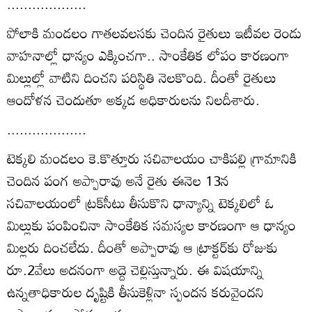
...................
పోలాకి మండలం గాతలవలసకు చెందిన రైతులు ఇటీవల రెండు
వాహనాల్లో ధాన్యం ఎక్కించగా.. సాంకేతిక లోపం కారణంగా
మిల్లుల్లో వాటిని దించని పరిస్థితి నెలకొంది. దీంతో రైతులు
ఆందోళన చెందుతూ అక్కడ అధికారులను నిలదీశారు.
...................
టెక్కలి మండలం కె.కొత్తూరు సచివాలయం చాకిపల్లి గ్రామానికి
చెందిన పంగ అప్పారావు అనే రైతు ఈనెల 13న
సచివాలయంలో ట్రక్‌సీటు తీసుకొని ధాన్యాన్ని టెక్కలిలో ఓ
మిల్లుకు పంపించినా సాంకేతిక సమస్యల కారణంగా ఆ ధాన్యం
మిల్లరు దించలేదు. దీంతో అప్పారావు ఆ ట్రాక్టర్‌కు రోజుకు
రూ.2వేలు అదనంగా అద్దె చెల్లిస్తున్నారు. ఈ విషయాన్ని
ఉన్నతాధికారుల దృష్టికి తీసుకెళ్లినా స్పందన కరువైందని