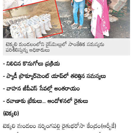
టెక్కలి మండలంలోని రైస్‌మిల్లులో సాంకేతిక సమస్యను
పరిశీలిస్తున్న అధికారులు
- నిలిచిన కొనుగోలు ప్రక్రియ
- ప్యాడీ ప్రొక్యూర్‌మెంట్‌ యాప్‌లో తలెత్తిన సమస్యలు
- వాహన జీపీఎస్‌ సేవల్లో అంతరాయం
- రవాణాకు బ్రేకులు.. ఆందోళనలో రైతులు
(టెక్కలి)
టెక్కలి మండలం నర్శింగపల్లి రైతుభరోసా కేంద్రం(ఆర్బీకే)