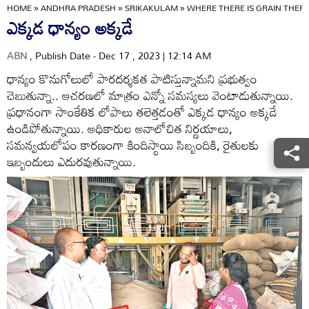
HOME
»
ANDHRA PRADESH
»
SRIKAKULAM
»
WHERE THERE IS GRAIN THERE
ఎక్కడ ధాన్యం అక్కడే
ABN
, Publish Date - Dec 17 , 2023 | 12:14 AM
ధాన్యం కొనుగోలులో పారదర్శకత పాటిస్తున్నామని ప్రభుత్వం
చెబుతున్నా.. ఆచరణలో మాత్రం ఎన్నో సమస్యలు వెంటాడుతున్నాయి.
ప్రధానంగా సాంకేతిక లోపాలు తలెత్తడంతో ఎక్కడ ధాన్యం అక్కడే
ఉండిపోతున్నాయి. అధికారుల అనాలోచిత నిర్ణయాలు,
సమన్వయలోపం కారణంగా కిందిస్థాయి సిబ్బందికి, రైతులకు
ఇబ్బందులు ఎదురవుతున్నాయి.