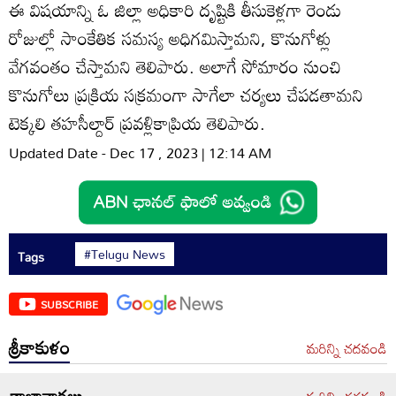
ఈ విషయాన్ని ఓ జిల్లా అధికారి దృష్టికి తీసుకెళ్లగా రెండు
రోజుల్లో సాంకేతిక సమస్య అధిగమిస్తామని, కొనుగోళ్లు
వేగవంతం చేస్తామని తెలిపారు. అలాగే సోమారం నుంచి
కొనుగోలు ప్రక్రియ సక్రమంగా సాగేలా చర్యలు చేపడతామని
టెక్కలి తహసీల్దార్‌ ప్రవళ్లికాప్రియ తెలిపారు.
Updated Date - Dec 17 , 2023 | 12:14 AM
#Telugu News
Tags
SUBSCRIBE
శ్రీకాకుళం
మరిన్ని చదవండి