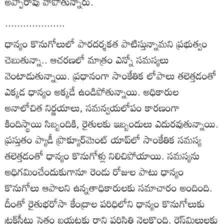
అప్పారావు వాపోతున్నారు.
....................
ధాన్యం కొనుగోలులో పారదర్శకత పాటిస్తున్నామని ప్రభుత్వం
చెబుతున్నా.. ఆచరణలో మాత్రం ఎన్నో సమస్యలు
వెంటాడుతున్నాయి. ప్రధానంగా సాంకేతిక లోపాలు తలెత్తడంతో
ఎక్కడ ధాన్యం అక్కడే ఉండిపోతున్నాయి. అధికారుల
అనాలోచిత నిర్ణయాలు, సమన్వయలోపం కారణంగా
కిందిస్థాయి సిబ్బందికి, రైతులకు ఇబ్బందులు ఎదురవుతున్నాయి.
ప్రస్తుతం ప్యాడీ ప్రొక్యూర్‌మెంట్‌ యాప్‌లో సాంకేతిక సమస్య
తలెత్తడంతో ధాన్యం కొనుగోళ్లు నిలిచిపోయాయి. సమస్యను
అధిగమించేందుకుగానూ రెండు రోజుల పాటు ధాన్యం
కొనుగోలు ఆపాలని ఉన్నతాధికారులకు సమాచారం అందింది.
దీంతో రైతుభరోసా కేంద్రాల పరిధిలోని ధాన్యం కొనుగోలుకు
ట్రక్‌సీట్లు సైతం బయటకు రాని పరిస్థితి నెలకొంది. రైస్‌మిల్లులకు