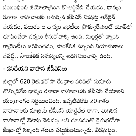
సంబంధించి జియోట్యాగింగ్‌ కో-ఆర్డినేట్‌ చేయడం, ధాన్యం
రవాణా వాహనాలకు అమర్చిన జీపీఎస్‌ మిషన్లు ఆన్‌లైన్‌
చేయడం, పలురకాల ధాన్యం వెరైటీలు ప్రొక్యూర్‌మెంట్‌ యాప్‌లో
చూపించేలా చర్యలు తీసుకోవాల్సి ఉంది. మిల్లర్లతో బ్యాంక్‌
గ్యారెంటీలు జరిపించడం, సాంకేతిక సిబ్బంది నియామకాలు
చేపట్టి.. సాంకేతిక సమస్యలన్నీ అధిగమించాల్సి ఉంది.
- పనిచేయని వాహన జీపీఎస్‌లు
జిల్లాలో 620 రైతుభరోసా కేంద్రాల పరిధిలో సుమారు
తొమ్మిదివేల ధాన్యం రవాణా వాహనాలకు జీపీఎస్‌ చేయాలని
యంత్రాంగం నిర్ణయించింది. ఇప్పటివరకు 20శాతం
వాహనాలకు మాత్రమే జీపీఎస్‌ యాక్టివేట్‌ కాగా, మిగిలిన
వాహనాల్లో ఔటాఫ్‌ నెట్‌వర్క్‌ అని చూపడంతో రైతుభరోసా
కేంద్రాల్లో సిబ్బంది తలలు పట్టుకుంటున్నారు. వీరఘట్టం,