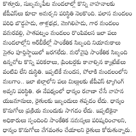
కొత్తూరు, సుబ్బమ్మపేట మండలాల్లో కొన్ని వాహనాలకు
జీపీఎస్‌లు కూడా అమర్చని పరిస్థితి నెలకొంది. పలాస మండలం
పరిధి బొడ్డపాడు, తాళ్లభద్ర, మొగిలిపాడు, గార మండలం
వమరవల్లి, పాతపట్నం మండలం రొంపివలస ఇలా పలు
మండలాల్లోని ఆర్‌బీకేల్లో సాంకేతిక సిబ్బంది నియామకాలు
సైతం పూర్తిస్థాయిలో జరగలేదు. మరోవైపు సాంకేతిక సిబ్బంది
ఉన్నచోట కొన్ని పరికరాలు, ప్రింటర్లకు కావాల్సిన క్యాట్రేజ్‌లు
వంటివి లేని దుస్థితి. ఇప్పటికే మందస, పోలాకి మండలంలోని
మబగాం.. ఇలా జిల్లాలోని పలు మిల్లులకు జీపీఎస్‌ ట్యాగింగ్‌
అవ్వని పరిస్థితి. ఈ నేపథ్యంలో ధాన్యం రవాణా చేసే వాహన
యజమానులు, రైతులకు ఇబ్బందులు తప్పడం లేదు. ధాన్యం
కొనుగోలు ప్రక్రియ ముందుకు సాగడం లేదు. ఇప్పటికైనా
అధికారులు స్పందించి సాంకేతిక సమస్యలు పరిష్కరించాలని,
ధాన్యం కొనుగోలు వేగవంతం చేయాలని రైతులు కోరుతున్నారు.