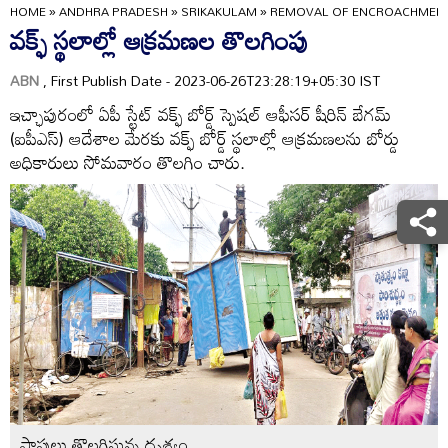
HOME
»
ANDHRA PRADESH
»
SRIKAKULAM
»
REMOVAL OF ENCROACHMEN
వక్ఫ్‌ స్థలాల్లో ఆక్రమణల తొలగింపు
ABN
, First Publish Date - 2023-06-26T23:28:19+05:30 IST
ఇచ్ఛాపురంలో ఏపీ స్టేట్‌ వక్ఫ్‌ బోర్డ్‌ స్పెషల్‌ ఆఫీసర్‌ షీరిన్‌ బేగమ్‌
(ఐపీఎస్‌) ఆదేశాల మేరకు వక్ఫ్‌ బోర్డ్‌ స్థలాల్లో ఆక్రమణలను బోర్డు
అధికారులు సోమవారం తొలగిం చారు.
షాపులు తొలగిస్తున్న దృశ్యం