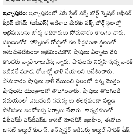
ఇచ్ఛాపురం:
ఇచ్ఛాపురంలో ఏపీ స్టేట్‌ వక్ఫ్‌ బోర్డ్‌ స్పెషల్‌ ఆఫీసర్‌
షీరిన్‌ బేగమ్‌ (ఐపీఎస్‌) ఆదేశాల మేరకు వక్ఫ్‌ బోర్డ్‌ స్థలాల్లో
ఆక్రమణలను బోర్డు అధికారులు సోమవారం తొలగిం చారు.
పట్టణంలోని హాస్పిటల్‌ రోడ్డులో గల పీర్లపంజా స్థలంలో
అనుమతిలేకుండా ఆక్రమించుకొని షాపులు ఏర్పాటు చేసి
కొందరు వ్యాపారాలుచేస్తు న్నారు. షాపులను నిర్వహిస్తున్న వారికి
ఇటీవలే మూడు రోజుల్లో ఖాళీ చేయాలని ఆదేశించారు.
సోమవారం షాపులు ఖాళీ చేయించి స్థలంలో ఉన్న మొత్తం
షాపులను యంత్రాలతో తొలగించారు. షాపులు తొలగించే
సమయంలో ఎటువంటి సమస్య లు తలెత్తకుండా పట్టణ
పోలీసులు బందోబస్తు ఏర్పాటు చేశారు. కార్యక్రమంలో
ఏపీఎస్‌బీ ఎస్‌టీఎఫ్‌ఓ జానబ్‌ మోసబిన్‌ ఇబ్రహీం, ఈవోలు
జానబ్‌ అబ్దుల్‌ కుదాస్‌, ఇన్‌స్పెక్టర్‌ ఆడిటర్లు అబ్దుల్‌ సాదిక్‌ షేక్‌,