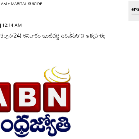
ULAM
»
MARITAL SUICIDE
తాజ
 | 12:14 AM
ల కల్పన(24) శనివారం ఇంటివద్ద ఉరివేసుకొని ఆత్మహత్య