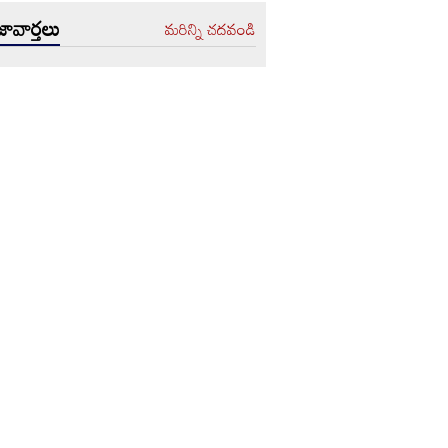
ావార్తలు
మరిన్ని చదవండి