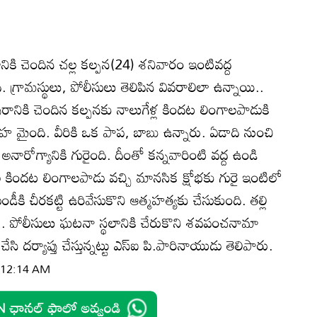
ికి చెందిన చల్ల కల్పన(24) శనివారం ఇంటివద్ద
. గ్రామస్థులు, పోలీసులు తెలిపిన వివరాలిలా ఉన్నాయి..
ికి చెందిన కల్పనకు నాలుగేళ్ల కిందట లింగాలపాడుకి
హ మైంది. వీరికి ఒక పాప, బాబు ఉన్నారు. ఏడాది నుంచి
రోగ్యానికి గురైంది. దీంతో కన్నవారింటి వద్ద ఉండి
కిందట లింగాలపాడు వచ్చి మానసిక క్షోభకు గురై ఇంటిలో
కి చీరకట్టి ఉరివేసుకొని ఆత్మహత్యకు చేసుకుంది. తల్లి
రకు.. పోలీసులు ఘటనా స్థలానికి చేరుకొని శవపంచనామా
 దర్యాప్తు చేస్తున్నట్టు ఎస్‌ఐ పి.పారినాయుడు తెలిపారు.
| 12:14 AM