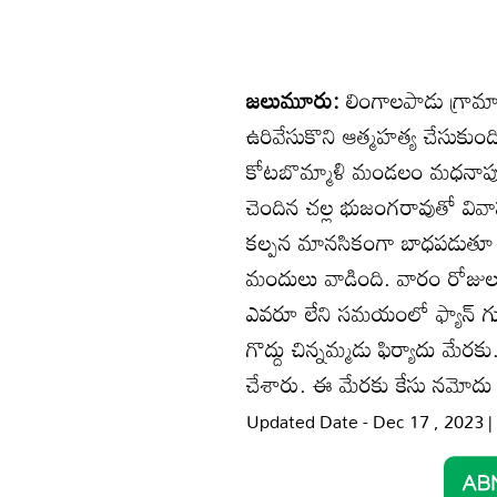
జలుమూరు:
లింగాలపాడు గ్రామాన
ఉరివేసుకొని ఆత్మహత్య చేసుకుంది
కోటబొమ్మాళి మండలం మధనాపురాన
చెందిన చల్ల భుజంగరావుతో వివా
కల్పన మానసికంగా బాధపడుతూ అనా
మందులు వాడింది. వారం రోజుల 
ఎవరూ లేని సమయంలో ఫ్యాన్‌ గుండీ
గొద్దు చిన్నమ్మడు ఫిర్యాదు మే
చేశారు. ఈ మేరకు కేసు నమోదు చేసి
Updated Date - Dec 17 , 2023 