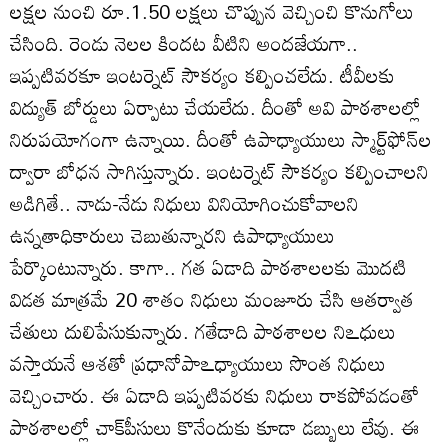
లక్షల నుంచి రూ.1.50 లక్షలు చొప్పున వెచ్చించి కొనుగోలు
చేసింది. రెండు నెలల కిందట వీటిని అందజేయగా..
ఇప్పటివరకూ ఇంటర్నెట్‌ సౌకర్యం కల్పించలేదు. టీవీలకు
విద్యుత్‌ బోర్డులు ఏర్పాటు చేయలేదు. దీంతో అవి పాఠశాలల్లో
నిరుపయోగంగా ఉన్నాయి. దీంతో ఉపాధ్యాయులు స్మార్ట్‌ఫోన్‌ల
ద్వారా బోధన సాగిస్తున్నారు. ఇంటర్నెట్‌ సౌకర్యం కల్పించాలని
అడిగితే.. నాడు-నేడు నిధులు వినియోగించుకోవాలని
ఉన్నతాధికారులు చెబుతున్నారని ఉపాధ్యాయులు
పేర్కొంటున్నారు. కాగా.. గత ఏడాది పాఠశాలలకు మొదటి
విడత మాత్రమే 20 శాతం నిధులు మంజూరు చేసి ఆతర్వాత
చేతులు దులిపేసుకున్నారు. గతేడాది పాఠశాలల నిఽధులు
వస్తాయనే ఆశతో ప్రధానోపాఽధ్యాయులు సొంత నిధులు
వెచ్చించారు. ఈ ఏడాది ఇప్పటివరకు నిధులు రాకపోవడంతో
పాఠశాలల్లో చాక్‌పీసులు కొనేందుకు కూడా డబ్బులు లేవు. ఈ