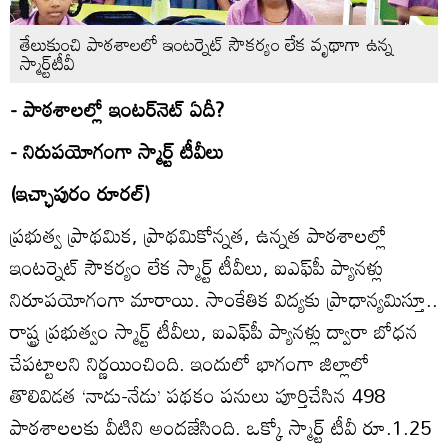
తేలుకుంచి పాఠశాలలో ఇంటర్నెట్‌ సౌకర్యం లేక వృథాగా ఉన్న
స్మార్ట్‌టీవీ
- పాఠశాలల్లో ఇంటర్‌నెట్‌ ఏదీ?
- నిరుపయోగంగా స్మార్ట్‌ టీవీలు
(ఇచ్ఛాపురం రూరల్‌)
ప్రభుత్వ ప్రాథమిక, ప్రాథమికోన్నత, ఉన్నత పాఠశాలల్లో
ఇంటర్నెట్‌ సౌకర్యం లేక స్మార్ట్‌ టీవీలు, ఐఎఫ్‌పీ ప్యానళ్లు
నిరూపయోగంగా మారాయి. సాంకేతిక విద్యకు ప్రాధాన్యమిస్తూ..
రాష్ట్ర ప్రభుత్వం స్మార్ట్‌ టీవీలు, ఐఎఫ్‌పీ ప్యానళ్లు ద్వారా బోధన
చేపట్టాలని నిర్ణయించింది. ఇందులో భాగంగా జిల్లాలో
తొలివిడత ‘నాడు-నేడు’ పథకం పనులు పూర్తిచేసిన 498
పాఠశాలలకు వీటిని అందజేసింది. ఒక్కో స్మార్ట్‌ టీవీ రూ.1.25