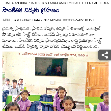
HOME
»
ANDHRA PRADESH
»
SRIKAKULAM
»
EMBRACE TECHNICAL EDUCAT
సాంకేతిక విద్యకు గ్రహణం
ABN
, First Publish Date - 2023-09-04T00:09:42+05:30 IST
ప్రభుత్వ ప్రాథమిక, ప్రాథమికోన్నత, ఉన్నత పాఠశాలల్లో ఇంటర్నెట్‌
సౌకర్యం లేక స్మార్ట్‌ టీవీలు, ఐఎఫ్‌పీ ప్యానళ్లు నిరూపయోగంగా
మారాయి. సాంకేతిక విద్యకు ప్రాధాన్యమిస్తూ.. రాష్ట్ర ప్రభుత్వం స్మార్ట్‌
టీవీలు, ఐఎఫ్‌పీ ప్యానళ్లు ద్వారా బోధన చేపట్టాలని నిర్ణయించింది.