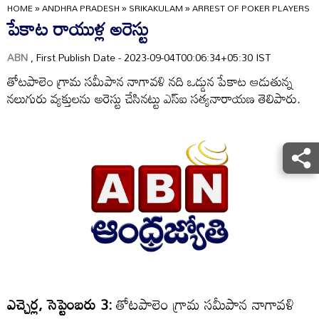
HOME
»
ANDHRA PRADESH
»
SRIKAKULAM
»
ARREST OF POKER PLAYERS
పేకాట రాయుళ్ల అరెస్టు
ABN
, First Publish Date - 2023-09-04T00:06:34+05:30 IST
తోటపాలెం గ్రామ సమీపాన నాగావళి నది ఒడ్డున పేకాట ఆడుతున్న
నలుగురు వ్యక్తులను అరెస్టు చేసినట్టు ఎస్‌ఐ సత్యనారాయణ తెలిపారు.
ఎచ్చెర్ల, సెప్టెంబరు 3:
తోటపాలెం గ్రామ సమీపాన నాగావళి