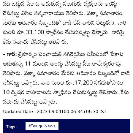
నది ఒడ్డున పేకాట ఆడుతున్న నలుగురు వ్యక్తులను అరెస్టు
చేసినట్టు ఎస్‌ఐ సత్యనారాయణ తెలిపారు. పక్కా సమాచారం
మేరకు ఆదివారం సిబ్బందితో దాడి చేసి వారిని పట్టుకుని, వారి
నుంచి రూ.33,100 స్వాధీనం చేసుకున్నట్టు చెప్పారు. వారిపై
కేసు నమోదు చేసినట్టు తెలిపారు.
- గార:
శ్రీకూర్మం పంచాయతీ నగిరెడ్లపేట సమీపంలో పేకాట
ఆడుతున్న 11 మందిని అరెస్టు చేసినట్టు సీఐ కామేశ్వరరావు
తెలిపారు. పక్కా సమాచారం మేరకు ఆదివారం సిబ్బందితో దాడి
చేసినట్టు చెప్పారు. వారి నుంచి రూ.17,200 నగదుతోపాటు
10 ద్విచక్ర వాహనాలను స్వాధీనం చేసుకున్నట్టు తెలిపారు. కేసు
నమోదు చేసినట్టు చెప్పారు.
Updated Date - 2023-09-04T00:06:34+05:30 IST
#Telugu News
Tags