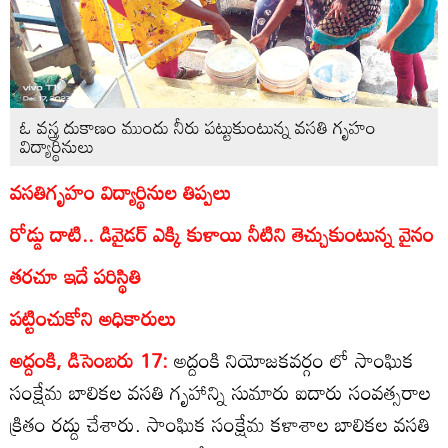
ఓ వస్త్ర దుకాణం ముందు నీరు పట్టుకుంటున్న వసతి గృహం
విద్యార్థినులు
వసతిగృహం విద్యార్థినుల తిప్పలు
రోడ్డు దాటి.. డివైడర్‌ ఎక్కి కుళాయి నీటిని తెచ్చుకుంటున్న వైనం
తరచూ ఇదే పరిస్థితి
పట్టించుకోని అధికారులు
అద్దంకి, డిసెంబరు 17:
అద్దంకి నియోజకవర్గం లో సాంఘిక
సంక్షేమ బాలికల వసతి గృహాన్ని సుమారు ఐదారు సంవత్సరాల
క్రితం రద్దు చేశారు. సాంఘిక సంక్షేమ కళాశాల బాలికల వసతి