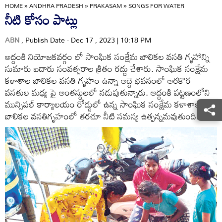
HOME
»
ANDHRA PRADESH
»
PRAKASAM
»
SONGS FOR WATER
నీటి కోసం పాట్లు
ABN
, Publish Date - Dec 17 , 2023 | 10:18 PM
అద్దంకి నియోజకవర్గం లో సాంఘిక సంక్షేమ బాలికల వసతి గృహాన్ని
సుమారు ఐదారు సంవత్సరాల క్రితం రద్దు చేశారు. సాంఘిక సంక్షేమ
కళాశాల బాలికల వసతి గృహం ఉన్నా అద్దె భవనంలో అరకొర
వసతుల మధ్య పై అంతస్థులలో నడుపుతున్నారు. అద్దంకి పట్టణంలోని
మున్సిపల్‌ కార్యాలయం రోడ్డులో ఉన్న సాంఘిక సంక్షేమ కళాశాల
బాలికల వసతిగృహంలో తరచూ నీటి సమస్య ఉత్పన్నమవుతుంది.