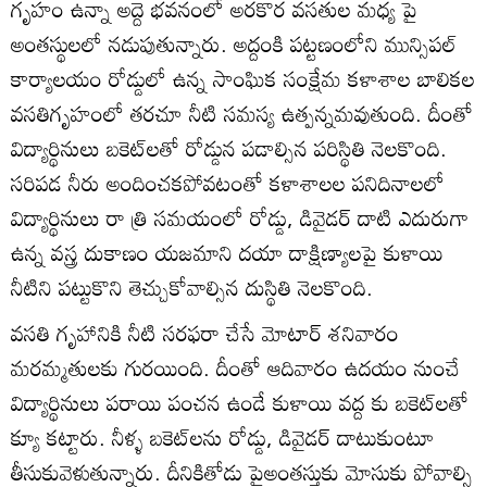
గృహం ఉన్నా అద్దె భవనంలో అరకొర వసతుల మధ్య పై
అంతస్థులలో నడుపుతున్నారు. అద్దంకి పట్టణంలోని మున్సిపల్‌
కార్యాలయం రోడ్డులో ఉన్న సాంఘిక సంక్షేమ కళాశాల బాలికల
వసతిగృహంలో తరచూ నీటి సమస్య ఉత్పన్నమవుతుంది. దీంతో
విద్యార్థినులు బకెట్‌లతో రోడ్డున పడాల్సిన పరిస్థితి నెలకొంది.
సరిపడ నీరు అందించకపోవటంతో కళాశాలల పనిదినాలలో
విద్యార్థినులు రా త్రి సమయంలో రోడ్డు, డివైడర్‌ దాటి ఎదురుగా
ఉన్న వస్త్ర దుకాణం యజమాని దయా దాక్షిణ్యాలపై కుళాయి
నీటిని పట్టుకొని తెచ్చుకోవాల్సిన దుస్థితి నెలకొంది.
వసతి గృహానికి నీటి సరఫరా చేసే మోటార్‌ శనివారం
మరమ్మతులకు గురయింది. దీంతో ఆదివారం ఉదయం నుంచే
విద్యార్థినులు పరాయి పంచన ఉండే కుళాయి వద్ద కు బకెట్‌లతో
క్యూ కట్టారు. నీళ్ళ బకెట్‌లను రోడ్డు, డివైడర్‌ దాటుకుంటూ
తీసుకువెళుతున్నారు. దీనికితోడు పైఅంతస్తుకు మోసుకు పోవాల్సి