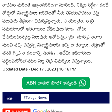
రావటం మరింత ఇబ్బందికరంగా మారింది. నిత్యం రద్దీగా ఉండే
రోడ్డులో విద్యార్థినులు బకెట్‌లతో నీరు తీసుకుపోవటం పట్ల
పలువురు తీవ్రంగా విమర్శిస్తున్నారు. సాయంత్రం, రాత్రి
సమయాలలో ఆకతాయిల వేధింపులు కూడా చోటు
చేసుకుంటున్నట్లు పలువురు ఆరోపిస్తున్నారు. దూరప్రాంతాల
నుంచి వచ్చి వస్తున్న విద్యార్థినులకు అన్ని సౌకర్యాలు, రక్షణతో
వసతి గృహం ఉండాల్సి ఉండగా, అవేమి అధికారులు
పట్టించుకోకపోవటం పట్ల తీవ్ర విమర్శలు వస్తున్నాయి.
Updated Date - Dec 17 , 2023 | 10:18 PM
#Telugu News
Tags
SUBSCRIBE