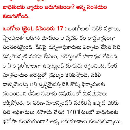
బాధితులకు న్యాయం జరుగుతుందా? అన్న సంశయం
కలుగుతోంది.
ఒంగోలు (క్రైం), డిసెంబరు 17 :
ఒంగోలులో నకిలీ పత్రాలు,
స్టాంపులతో జరిగిన భూదందాల వ్యవహారం రాష్ట్రవ్యాప్తంగా
సంచలనమైంది. దీనిపై ఉన్నతాధికారులు ఏర్పాటు చేసిన సిట్‌
నిన్నమొన్నటి వరకూ కేసులు, అరెస్టులతో హడావుడి చేసింది.
కానీ కొద్దిరోజులుగా ఉన్నట్లుండి దూకుడు తగ్గించింది. కీలక
సూత్రధారుల అరెస్టుల్లో వైఫల్యం కనిపిస్తోంది. నకిలీ
డాక్యుమెంట్లు అని స్పష్టమైనప్పటికీ కొన్ని ఫిర్యాదులకు
సంబంధించి కేసుల నమోదు విషయంలో మీనమేషాలు
లెక్కిస్తోంది. ఈ పరిణామాలన్నింటినీ పరిశీలిస్తే ఇప్పటి వరకు
సిట్‌ అధికారులు నమోదు చేసిన 140 కేసులలో బాధితులకు
భరోసా కలుగుతుందా? అన్న అనుమానాలు కలుగుతున్నాయి.