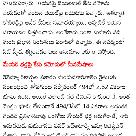
హాజరుపర్చారు. ఆయనపై బెయిలబుల్‌ కేసు నమోదు
చేయడంతో వెంటనే బెయిల్‌పై బయటకు వచ్చారు. ఆతర్వాత
కోటిరెడ్డిపై అనేక కేసులు నమోదయ్యాయి. అప్పటికే ఆయన
పలాయనం చిత్తగించాడు. అంతేకాదు ఇంకా సుమారు పది
మంది ప్రధాన నిందితులు పరారీలో ఉన్నారు. ఈ నేపథ్యంలో
సిట్‌ స్పీడు తగ్గించడం పలు అనుమానాలకు తావిస్తోంది.
మేయర్‌ భర్తపై కేసు నమోదులో మీనమేషాలు
రెవెన్యూ రికార్డుల ప్రకారం మండువవారిపాలెం రైతులకు
సంబంధించి త్రోవగుంట సర్వేనంబర్‌ 494లో 2.52 ఎకరాల
భూమి ఉంది. అయితే ఎలాంటి సబ్‌ డివిజన్‌ కాకుండానే, అంత
మొత్తం భూమి లేకుండానే 494/3బీలో 14 ఎకరాలు అద్దంకికి
చెందిన శ్రీనివాసరావు ఒంగోలు మేయర్‌ భర్త అరుళ్‌రాజ్‌, వారి
అనుచరుడు ప్రభుదా్‌సకు పవర్‌ అఫ్‌అటార్నీ ఇస్తూ రిజిస్ట్రేషన్‌
చేశారు. దాన్ని చేసిన అప్పటి ఇన్‌చార్జి సబ్‌ రిజిస్ట్రార్‌ అయిన