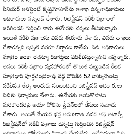
సీనియర్‌ అసిస్టెంట్‌ కృష్ణమోహన్‌ను ఆశాఖ ఉన్నతాధికారులు
అధికారులు సస్పెండ్‌ చేశారు. రిజిస్ట్రేషన్‌ నకిలీ పత్రాలతో
జరిగిందని గుర్తించి వారు ఈమేరకు చర్యలు తీసుకున్నారు.
అయితే నకిలీ పత్రాలను ఎవరు తయారు చేశారు, ఎవరు దాఖలు
చేశారన్నది ఇప్పటి వరకూ నిర్ధారణ కాలేదు. సిట్‌ అధికారులు
మాత్రం ఇంకా రెవెన్యూ రికార్డులు పరిశీలిస్తున్నామని చెప్తున్నారు.
అసలు నకిలీ పత్రాల వ్యవహారంలో తొలుత పట్టుబడిన కీలక
సూత్రధారి పూర్ణచంద్రరావు వద్ద దొరికిన 52 డాక్యుమెంట్లు
నకిలీవని తేల్చి అందుకు సంబంధించి రిజిస్ట్రేషన్‌ అధికారులు
సిట్‌కు ఫిర్యాదులు చేశారు. ఈమేరకు ఆయతోపాటు
మరికొందరిపై అయా పోలీసు స్టేషన్‌లలో కేసులు నమోదు
చేశారు. అయితే మేయర్‌ భర్త అరుళ్‌రాజ్‌ పవర్‌ ఆఫ్‌ అటార్నీ
రిజిస్ట్రేషన్‌లో నకిలీ పత్రాలు ఉన్నట్లు గుర్తించిన రిజిస్ట్రేషన్‌
అధికారులు పోలీసులకు ఫిర్యాదు చేయలేదు, అదేవిధంగా సిట్‌