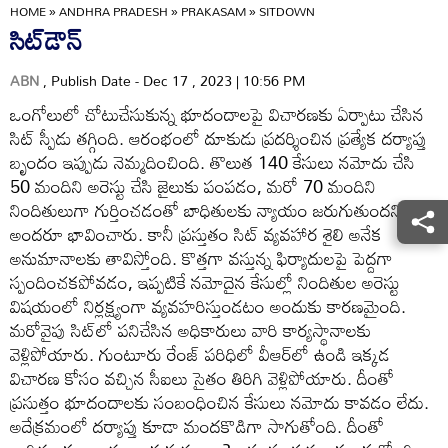
HOME
»
ANDHRA PRADESH
»
PRAKASAM
»
SITDOWN
సిట్‌డౌన్‌
ABN
, Publish Date - Dec 17 , 2023 | 10:56 PM
ఒంగోలులో చోటుచేసుకున్న భూదందాలపై విచారణకు ఏర్పాటు చేసిన
సిట్‌ స్పీడు తగ్గింది. ఆరంభంలో దూకుడు ప్రదర్శించిన ప్రత్యేక దర్యాప్తు
బృందం ఇప్పుడు నెమ్మదించింది. తొలుత 140 కేసులు నమోదు చేసి
50 మందిని అరెస్టు చేసి జైలుకు పంపడం, మరో 70 మందిని
నిందితులుగా గుర్తించడంతో బాధితులకు న్యాయం జరుగుతుందని
అందరూ భావించారు. కానీ ప్రస్తుతం సిట్‌ వ్యవహార శైలి అనేక
అనుమానాలకు తావిస్తోంది. కొత్తగా వస్తున్న ఫిర్యాదులపై పెద్దగా
స్పందించకపోవడం, ఇప్పటికే నమోదైన కేసుల్లో నిందితుల అరెస్టు
విషయంలో నిర్లక్ష్యంగా వ్యవహరిస్తుండటం అందుకు కారణమైంది.
మరోవైపు సిట్‌లో పనిచేసిన అధికారులు వారి కార్యస్థానాలకు
వెళ్లిపోయారు. గుంటూరు రేంజ్‌ పరిధిలో వీఆర్‌లో ఉండి ఇక్కడ
విచారణ కోసం వచ్చిన సీఐలు సైతం తిరిగి వెళ్లిపోయారు. దీంతో
ప్రసుత్తం భూదందాలకు సంబంధించిన కేసులు నమోదు కావడం లేదు.
అదేక్రమంలో దర్యాప్తు కూడా మందకొడిగా సాగుతోంది. దీంతో