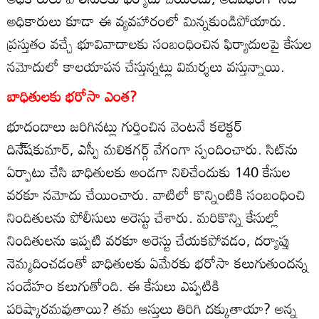
అధికారులు కూడా ఈ వ్యవహారంలో మిన్నకుండిపోయారు.
ప్రస్తుతం వచ్చే భూవివాదాలకు సంబంధించిన ఫిర్యాదులపై కేసుల
నమోదులో కాలయాపన చేస్తున్నట్లు విమర్శలు వస్తున్నాయి.
బాధితులకు భరోసా ఎంత?
భూదందాలు జరిగినట్లు గుర్తించిన వెంటనే కలెక్టర్‌
దినే్‌షకుమార్‌, ఎస్పీ మలికగర్గ్‌ వేగంగా స్పందించారు. సిట్‌ను
ఏర్పాటు చేసి బాధితులకు అండగా నిలిచేందుకు 140 కేసుల
వరకూ నమోదు చేయించారు. వాటిలో కొన్నింటికి సంబంధించి
నిందితులను పోలీసులు అరెస్టు చేశారు. మరికొన్ని కేసుల్లో
నిందితులను ఇప్పటి వరకూ అరెస్టు చేయకపోవడం, దర్యాప్తు
నెమ్మదించడంతో బాధితులకు ఏమేరకు భరోసా కలుగుతుందన్న
సందేహం కలుగుతోంది. ఈ కేసులు ఎప్పటికి
పరిష్కారమవుతాయి? తమ ఆస్తులు తిరిగి దక్కుతాయా? అన్న