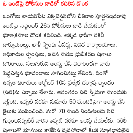
ఓ ఇంటిపై పోలీసుల దాడితో కదిలిన డొంక
ఒంగోలు లాయర్‌పేట ఎక్స్‌టెన్షన్‌లోని చీతిరాల పూర్ణచంద్రరావు
ఇంటిపై సెప్టెంబర్‌ 26న పోలీసులు దాడి చేయడంతో
భూఅక్రమాల డొంక కదిలింది. అక్కడ భారీగా నకిలీ
డాక్యుమెంట్లు, ఖాళీ స్టాంపు పేపర్లు, వివిధ కార్యాలయాలు,
అధికారుల స్టాంపులు, జనన మరణ ధ్రువీకరణ పత్రాలు
దొరికాయి. నలుగురుని అరెస్టు చేసి విచారించగా వారు
పెద్దఎత్తున భూదందాలు సాగించినట్లు తేలింది. దీంతో
ఉన్నతాధికారులు అక్టోబర్‌ 10న ప్రత్యేక దర్యాప్తు బృందం
(సిట్‌)ను ఏర్పాటు చేశారు. అనంతరం సిట్‌ స్పీడుగా ముందుకు
వెళ్లింది. ఇప్పటి వరకూ సుమారు 50 మందికిపైగా అరెస్టు చేసి
జైలుకు పంపించింది. మరో 70 మంది నిందితులను సిట్‌
గుర్తించినప్పటికీ వారిని ఇప్పటి వరకూ అరెస్టు చేయలేదు. నకిలీ
పత్రాలతో భూములు కాజేసిన వ్యవహారాల్లో కీలక సూత్రధారులైన