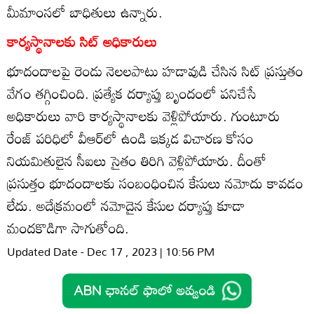
మీమాంసలో బాధితులు ఉన్నారు.
కార్యస్థానాలకు సిట్‌ అధికారులు
భూదందాలపై రెండు నెలలపాటు హడావుడి చేసిన సిట్‌ ప్రస్తుతం
వేగం తగ్గించింది. ప్రత్యేక దర్యాప్తు బృందంలో పనిచేసే
అధికారులు వారి కార్యస్థానాలకు వెళ్లిపోయారు. గుంటూరు
రేంజ్‌ పరిధిలో వీఆర్‌లో ఉండి ఇక్కడ విచారణ కోసం
నియమితులైన సీఐలు సైతం తిరిగి వెళ్లిపోయారు. దీంతో
ప్రసుత్తం భూదందాలకు సంబంధించిన కేసులు నమోదు కావడం
లేదు. అదేక్రమంలో నమోదైన కేసుల దర్యాప్తు కూడా
మందకొడిగా సాగుతోంది.
Updated Date - Dec 17 , 2023 | 10:56 PM