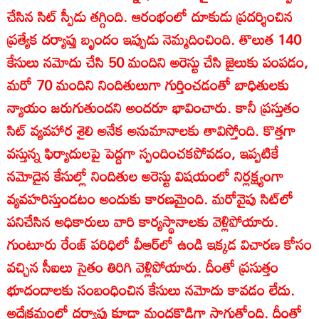
చేసిన సిట్‌ స్పీడు తగ్గింది. ఆరంభంలో దూకుడు ప్రదర్శించిన
ప్రత్యేక దర్యాప్తు బృందం ఇప్పుడు నెమ్మదించింది. తొలుత 140
కేసులు నమోదు చేసి 50 మందిని అరెస్టు చేసి జైలుకు పంపడం,
మరో 70 మందిని నిందితులుగా గుర్తించడంతో బాధితులకు
న్యాయం జరుగుతుందని అందరూ భావించారు. కానీ ప్రస్తుతం
సిట్‌ వ్యవహార శైలి అనేక అనుమానాలకు తావిస్తోంది. కొత్తగా
వస్తున్న ఫిర్యాదులపై పెద్దగా స్పందించకపోవడం, ఇప్పటికే
నమోదైన కేసుల్లో నిందితుల అరెస్టు విషయంలో నిర్లక్ష్యంగా
వ్యవహరిస్తుండటం అందుకు కారణమైంది. మరోవైపు సిట్‌లో
పనిచేసిన అధికారులు వారి కార్యస్థానాలకు వెళ్లిపోయారు.
గుంటూరు రేంజ్‌ పరిధిలో వీఆర్‌లో ఉండి ఇక్కడ విచారణ కోసం
వచ్చిన సీఐలు సైతం తిరిగి వెళ్లిపోయారు. దీంతో ప్రసుత్తం
భూదందాలకు సంబంధించిన కేసులు నమోదు కావడం లేదు.
అదేక్రమంలో దర్యాప్తు కూడా మందకొడిగా సాగుతోంది. దీంతో