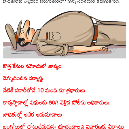
బాధితులకు న్యాయం జరుగుతుందా? అన్న సంశయం కలుగుతోంది.
కొత్త కేసుల నమోదులో జాప్యం
నెమ్మదించిన దర్యాప్తు
నేటికీ పరారీలోనే 10 మంది సూత్రధారులు
కార్యస్థానాల్లో విధులకు తిరిగి వెళ్లిన పోలీసు అధికారులు
బాధితుల్లో అనేక అనుమానాలు
ఒంగోలులో చోటుచేసుకున్న భూదందాలపై విచారణకు ఏర్పాటు