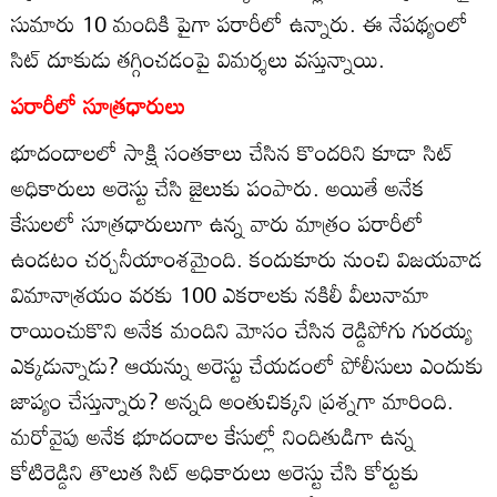
సుమారు 10 మందికి పైగా పరారీలో ఉన్నారు. ఈ నేపథ్యంలో
సిట్‌ దూకుడు తగ్గించడంపై విమర్శలు వస్తున్నాయి.
పరారీలో సూత్రధారులు
భూదందాలలో సాక్షి సంతకాలు చేసిన కొందరిని కూడా సిట్‌
అధికారులు అరెస్టు చేసి జైలుకు పంపారు. అయితే అనేక
కేసులలో సూత్రధారులుగా ఉన్న వారు మాత్రం పరారీలో
ఉండటం చర్చనీయాంశమైంది. కందుకూరు నుంచి విజయవాడ
విమానాశ్రయం వరకు 100 ఎకరాలకు నకిలీ వీలునామా
రాయించుకొని అనేక మందిని మోసం చేసిన రెడ్డిపోగు గురయ్య
ఎక్కడున్నాడు? ఆయన్ను అరెస్టు చేయడంలో పోలీసులు ఎందుకు
జాప్యం చేస్తున్నారు? అన్నది అంతుచిక్కని ప్రశ్నగా మారింది.
మరోవైపు అనేక భూదందాల కేసుల్లో నిందితుడిగా ఉన్న
కోటిరెడ్డిని తొలుత సిట్‌ అధికారులు అరెస్టు చేసి కోర్టుకు