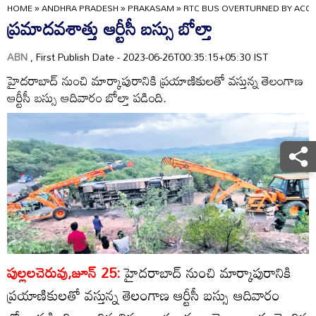
HOME
»
ANDHRA PRADESH
»
PRAKASAM
»
RTC BUS OVERTURNED BY ACCI
ప్రమాదవశాత్తు ఆర్టీసీ బస్సు బోల్తా
ABN
, First Publish Date - 2023-06-26T00:35:15+05:30 IST
హైదరాబాద్‌ నుంచి మార్కాపురానికి ప్రయాణికులతో వస్తున్న తెలంగాణ
ఆర్టీసీ బస్సు ఆదివారం బోల్తా పడింది.
పుల్లలచెరువు,జూన్‌ 25:
హైదరాబాద్‌ నుంచి మార్కాపురానికి
ప్రయాణికులతో వస్తున్న తెలంగాణ ఆర్టీసీ బస్సు ఆదివారం