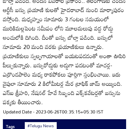
బోల్తా పడింది. అందిన వివరాల ప్రకారం.. తెలంగాణకు చెందిన
ఆర్టీసీ బస్సు ప్రయాణి కులతో హైదరాబాద్‌ నుంచి మార్కాపురం
వస్తోంది. మధ్యహ్నం సూమారు 3 గంటల సమయంలో
మురికిమల్లపెంట సమీపం లోని మూలమలుపు వద్ద రోడ్డు
అంచులోకి దిగింది. దీంతో బస్సు బోల్తా పడింది. బస్సులో
సూమారు 20 మంది వరకు ప్రయాణికులు ఉన్నారు.
ప్రయాణికులు స్వల్పగాయాలతో బయటపడడంతో అంతా ఊపిరి
పీల్చుకున్నారు. బస్సురోడ్డుకు అడ్డుగా పడటంతో మాచర్ల-
ఎర్రొండపాలెం మధ్య రాకపోకలు పూర్తిగా స్తంభించాయి. ఇరు
వైపులా సూమారు 2 కిలోమీటర్ల మేర ట్రాఫిక్‌ జామ్‌ అయ్యింది.
ఎస్‌ఐ శ్రీహరి, నేషనల్‌ హేవే సిబ్బంది ఎక్స్‌కవేటర్లతో బస్సును
పక్కకు తీయించారు.
Updated Date - 2023-06-26T00:35:15+05:30 IST
#Telugu News
Tags