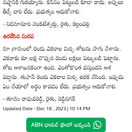
నష్టానికి గురయ్యాను. కనీసం పెట్టుబడి కూడా రాదు. అప్పులు
తీర్చే దారి లేదు. ప్రభుత్వం ఆదుకోవాలి.
- నిడమానూరి వెంకటేశ్వర్లు, రైతు, కెల్లంపల్లి
ఉరకేసిన మిరప
మా గ్రామంలో రెండు ఎకరాల మిర్చి తోటను సాగు చేశాను.
ఎకరాకు రూ.లక్ష చొప్పున రెండు లక్షలు పెట్బుబడి పెట్టాను.
తోట ఆశాజనకంగా ఉంది. ఎంతోకొంత వస్తుందని ఆశ
పడ్డాను. తుఫాన్‌ రెండు ఎకరాల మిర్చి ఉరక వేసింది. ఇప్పుడు
ఏం చేయాలో అర్థం కావడం లేదు. ప్రభుత్వం ఆదుకోవాలి.
- తూము రాఘవరెడ్డి, రైతు, రెడ్డినగర్‌
Updated Date - Dec 18 , 2023 | 10:14 PM