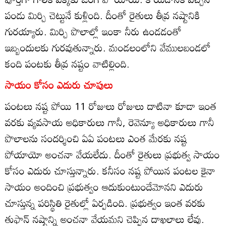
పండు మిర్చి చెట్టునే కుళ్లింది. దీంతో రైతులు తీవ్ర నష్టానికి
గురయ్యారు. మిర్చి పొలాల్లో ఇంకా నీరు ఉండడంతో
ఇబ్బందులకు గురవుతున్నారు. మండలంలోని వేములబండలో
కంది పంటకు తీవ్ర నష్టం వాటిల్లింది.
సాయం కోసం ఎదురు చూపులు
పంటలు నష్ట పోయి 11 రోజులు రోజులు దాటినా కూడా ఇంత
వరకు వ్యవసాయ అధికారులు గానీ, రెవెన్యూ అధికారులు గానీ
పొలాలను సందర్శించి ఏఏ పంటలు ఎంత మేరకు నష్ట
పోయాయో అంచనా వేయలేదు. దీంతో రైతులు ప్రభుత్వ సాయం
కోసం ఎదురు చూస్తున్నారు. కనీసం నష్ట పోయిన పంటల కైనా
సాయం అందించి ప్రభుత్వం ఆదుకుంటుందేమోనని ఎదురు
చూస్తున్న పరిస్థితి రైతుల్లో ఏర్పడింది. ప్రభుత్వం ఇంత వరకు
తుఫాన్‌ నష్టాన్ని అంచనా వేయమని చెప్పిన దాఖలాలు లేవు.