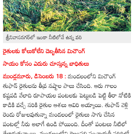
శ్రీనివాసనగర్‌లో ఇంకా నీటిలోనే ఉన్న వరి
రైతులకు కోలుకోలేని దెబ్బతీసిన మిచౌంగ్‌
సాయం కోసం ఎదురు చూస్తున్న బాధితులు
ముండ్లమూరు, డిసెంబరు 18 :
మండలంలోని మిచౌంగ్‌
తుఫాన్‌ రైతులను తీవ్ర నష్టాల పాలు చేసింది. ఆరు గాలం
కష్టపడి వేలాది రూపాయల పంటలకు పెట్టుబడి పెట్టి తీరా నోటికి
కాడికి వచ్చే సరికి రైతుల ఆశలు ఆవిరి అయ్యాయి. తుఫాన్‌ వెళ్లి
రెండు రోజులవుతున్నా మండలంలో రైతులు సాగు చేసిన
పంటల్లో నీరు అలాగే ఉండి పోయింది. దీంతో పంటలు నీటిలో
తేలాడుతున్నాయి. మండలంలోని కెల్లంపల్లి పంచాయతీ పరిధిలో