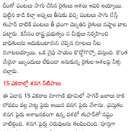
దీంతో పంటలు సాగు చేసిన రైతులు ఆశలు ఆవిరి అయ్యాయి.
పుట్టిన కాడి కల్లా అప్పులు తీసుకు వచ్చి పంటలు సాగు చేస్తే
తుఫాన్‌ దాటికి పంటలు తీ వ్రంగా దెబ్బతిని రైతులు నష్టాల బాట
పట్టారు. కనీసం రాష్ట్ర ప్రభుత్వం స మీక్షలు నిర్వహించి
బాధితులను ఆదుకుంటామని చెప్పిన మాటలు నీట
మూటలయ్యాయి. ఒక వైపు సాయం కొద్దోగొప్పో వస్తుంది. కొంత
మేరైనా ఇబ్బందులు లేకుండా అనుకున్న రైతుల ఆశలపై నీళ్లు
చల్లారు.
15 ఎకరాల్లో శనగ నీటిపాలు
ఈ ఏడాది 15 ఎకరాల మాగాణి భూమిలో సాగర్‌ జలాలు రాక
పోవడం వల్ల మెట్ట పైరు అయిన వనగ పైరు వేశాను. ప్రస్తుతం
శనగ పైరు ఆశాజనకంగా ఉన్న దశలో తుఫాన్‌తో నష్టం
వాటిల్లింది. శనగ పైర్లు చెరువులను తలపించింది. పూర్తిగా