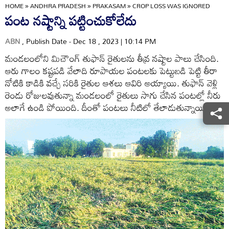
HOME
»
ANDHRA PRADESH
»
PRAKASAM
»
CROP LOSS WAS IGNORED
పంట నష్టాన్ని పట్టించుకోలేదు
ABN
, Publish Date - Dec 18 , 2023 | 10:14 PM
మండలంలోని మిచౌంగ్‌ తుఫాన్‌ రైతులను తీవ్ర నష్టాల పాలు చేసింది.
ఆరు గాలం కష్టపడి వేలాది రూపాయల పంటలకు పెట్టుబడి పెట్టి తీరా
నోటికి కాడికి వచ్చే సరికి రైతుల ఆశలు ఆవిరి అయ్యాయి. తుఫాన్‌ వెళ్లి
రెండు రోజులవుతున్నా మండలంలో రైతులు సాగు చేసిన పంటల్లో నీరు
అలాగే ఉండి పోయింది. దీంతో పంటలు నీటిలో తేలాడుతున్నాయి.