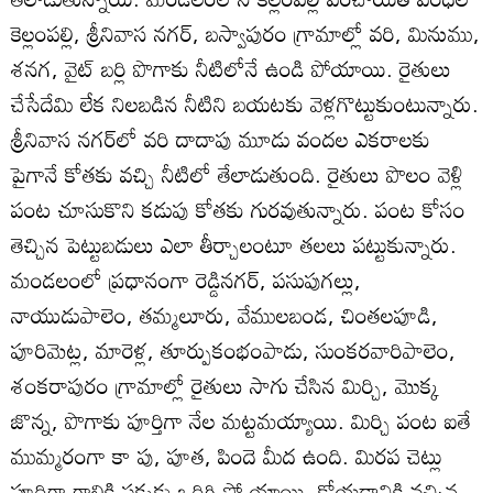
కెల్లంపల్లి, శ్రీనివాస నగర్‌, బస్వాపురం గ్రామాల్లో వరి, మినుము,
శనగ, వైట్‌ బర్లి పొగాకు నీటిలోనే ఉండి పోయాయి. రైతులు
చేసేదేమి లేక నిలబడిన నీటిని బయటకు వెళ్లగొట్టుకుంటున్నారు.
శ్రీనివాస నగర్‌లో వరి దాదాపు మూడు వందల ఎకరాలకు
పైగానే కోతకు వచ్చి నీటిలో తేలాడుతుంది. రైతులు పొలం వెళ్లి
పంట చూసుకొని కడుపు కోతకు గురవుతున్నారు. పంట కోసం
తెచ్చిన పెట్టుబడులు ఎలా తీర్చాలంటూ తలలు పట్టుకున్నారు.
మండలంలో ప్రధానంగా రెడ్డినగర్‌, పసుపుగల్లు,
నాయుడుపాలెం, తమ్మలూరు, వేములబండ, చింతలపూడి,
పూరిమెట్ల, మారెళ్ల, తూర్పుకంభంపాడు, సుంకరవారిపాలెం,
శంకరాపురం గ్రామాల్లో రైతులు సాగు చేసిన మిర్చి, మొక్క
జొన్న, పొగాకు పూర్తిగా నేల మట్టమయ్యాయి. మిర్చి పంట ఐతే
ముమ్మరంగా కా పు, పూత, పిందె మీద ఉంది. మిరప చెట్లు
పూర్తిగా గాలికి పక్కకు ఒరిగి పో యాయి. కోయడానికి వచ్చిన