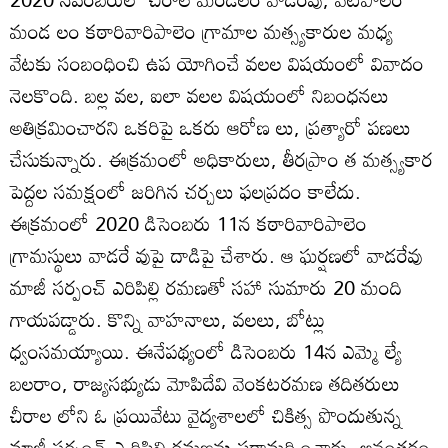
మండ లం కఠారివారిపాలెం గ్రామాల మత్స్యకారుల మధ్య
వేటకు సంబంధించి ఉప యోగించే వలల విషయంలో వివాదం
నెలకొంది. బల్ల వల, ఐలా వలల విషయంలో నిబంధనలు
అతిక్రమించారని ఒకరిపై ఒకరు ఆరోణ లు, ప్రత్యారో పణలు
చేసుకున్నారు. ఈక్రమంలో అధికారులు, తీరప్రాం త మత్స్యకార
పెద్దల సమక్షంలో జరిగిన చర్చలు ఫలప్రదం కాలేదు.
ఈక్రమంలో 2020 డిసెంబరు 11న కఠారివారిపాలెం
గ్రామస్థులు వాడరే వుపై దాడిపై చేశారు. ఆ ఘర్షణలో వాడరేవు
మాజీ సర్పంచ్‌ ఎరిపిల్లి రమణతో సహా సుమారు 20 మంది
గాయపడ్డారు. కొన్ని వాహనాలు, వలలు, బోట్లు
ధ్వంసమయ్యాయి. ఈనేపథ్యంలో డిసెంబరు 14న ఎమ్మె ల్యే
బలరాం, రాజ్యసభ్యుడు మోపిదేవి వెంకటరమణ తదితరులు
చీరాల లోని ఓ ప్రయివేటు వైద్యశాలలో చికిత్స పొందుతున్న
మాజీ సర్పంచ్‌ ఎ రిపిల్లి రమణను పరామర్శించారు. అనంతరం