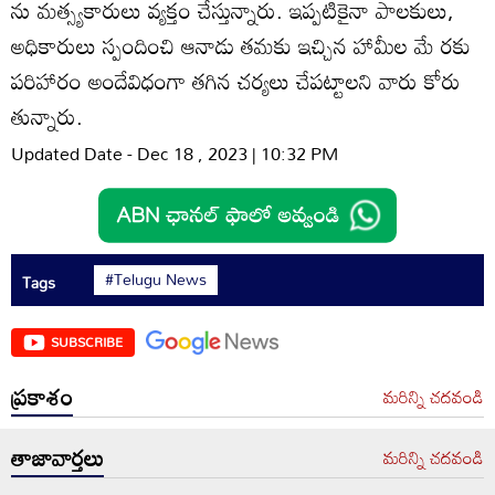
ను మత్స్యకారులు వ్యక్తం చేస్తున్నారు. ఇప్పటికైనా పాలకులు,
అధికారులు స్పందించి ఆనాడు తమకు ఇచ్చిన హామీల మే రకు
పరిహారం అందేవిధంగా తగిన చర్యలు చేపట్టాలని వారు కోరు
తున్నారు.
Updated Date - Dec 18 , 2023 | 10:32 PM
#Telugu News
Tags
SUBSCRIBE
ప్రకాశం
మరిన్ని చదవండి
తాజావార్తలు
మరిన్ని చదవండి