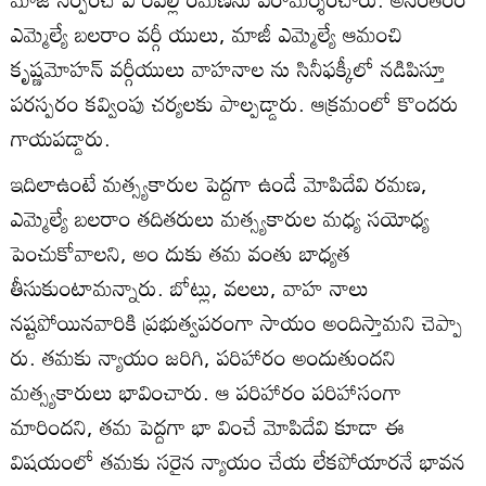
ఎమ్మెల్యే బలరాం వర్గీ యులు, మాజీ ఎమ్మెల్యే ఆమంచి
కృష్ణమోహన్‌ వర్గీయులు వాహనాల ను సినీఫక్కీలో నడిపిస్తూ
పరస్పరం కవ్వింపు చర్యలకు పాల్పడ్డారు. ఆక్రమంలో కొందరు
గాయపడ్డారు.
ఇదిలాఉంటే మత్స్యకారుల పెద్దగా ఉండే మోపిదేవి రమణ,
ఎమ్మెల్యే బలరాం తదితరులు మత్స్యకారుల మధ్య సయోధ్య
పెంచుకోవాలని, అం దుకు తమ వంతు బాధ్యత
తీసుకుంటామన్నారు. బోట్లు, వలలు, వాహ నాలు
నష్టపోయినవారికి ప్రభుత్వపరంగా సాయం అందిస్తామని చెప్పా
రు. తమకు న్యాయం జరిగి, పరిహారం అందుతుందని
మత్స్యకారులు భావించారు. ఆ పరిహారం పరిహాసంగా
మారిందని, తమ పెద్దగా భా వించే మోపిదేవి కూడా ఈ
విషయంలో తమకు సరైన న్యాయం చేయ లేకపోయారనే భావన