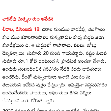
వాడరేవు మత్స్యకారుల ఆవేదన
చీరాల, డిసెంబరు 18:
చీరాల మండలం వాడరేవు, వేటపాలెం
మం డలం కఠారివారిపాలెం మత్స్యకారుల మధ్య ఘర్షణ జరిగి
మూడేళ్లయిం ది. ఆ ఘర్షణలో వాహనాలు, వలలు, బోట్లు
దెబ్బతిన్నాయి. సుమారు 20 మంది గాయపడ్డారు. నష్టం విలువ
సుమారు రూ.1 కోటి ఉంటుంద ని ప్రాథమిక అంచనా వేశారు.
అందుకు సంబంధించిన పరిహారం నేటికి సదరు బాధితులకు
అందలేదు. దీంతో మత్స్యకారులు ఆనాటి ఘటనల ను
తలుచుకుని ఆవేదన వ్యక్తం చేస్తున్నారు. ఇప్పుడైనా నష్టపరిహారం
అందించేందుకు పాలకులు, అధికారులు తగిన చర్యలు
చేపట్టాలని వారు కోరుతున్నారు.
2020 నవంబరులో చీరాల మండలం వాడరేవు, వేటపాలెం