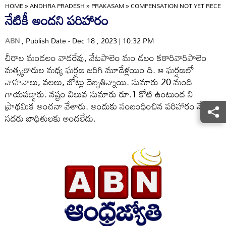
HOME
»
ANDHRA PRADESH
»
PRAKASAM
»
COMPENSATION NOT YET RECEI
నేటికీ అందని పరిహారం
ABN
, Publish Date - Dec 18 , 2023 | 10:32 PM
చీరాల మండలం వాడరేవు, వేటపాలెం మం డలం కఠారివారిపాలెం
మత్స్యకారుల మధ్య ఘర్షణ జరిగి మూడేళ్లయిం ది. ఆ ఘర్షణలో
వాహనాలు, వలలు, బోట్లు దెబ్బతిన్నాయి. సుమారు 20 మంది
గాయపడ్డారు. నష్టం విలువ సుమారు రూ.1 కోటి ఉంటుంద ని
ప్రాథమిక అంచనా వేశారు. అందుకు సంబంధించిన పరిహారం నేటికి
సదరు బాధితులకు అందలేదు.