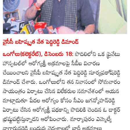
వైసీసీ బహిష్కృత నేత పెద్దిరెడ్డి డిమాండ్‌
ఒంగోలు(కలెక్టరేట్‌), డిసెంబరు 18:
పొదిలిలోని ఒక ప్రైవేటు
హాస్పటల్‌లో ఆరోగ్యశ్రీ అక్రమాలపై సీబీఐ విచారణ
చేయించాలని వైసీపీ బహిష్కృత నేత పెద్దిరెడ్డి సూర్యప్రకా్‌షరెడ్డి
డిమాండ్‌ చేశారు. ఒంగోలులోని తన నివాసంలో సోమవారం
సాయంత్రం ఏర్పాటు చేసిన విలేకరుల సమావేశంలో ఆయన
మాట్లాడుతూ పేదల ఆరోగ్యం కోసం సీఎం జగన్మోహన్‌రెడ్డి
ఏర్పాటు చేసిన ఆరోగ్యశ్రీ పథకాన్ని పొదిలికి చెందిన ఓ డాక్టర్‌
భ్రష్టుపట్టిస్తున్నాడని ఆరోపించారు. మార్కాపురం ఎమ్మెల్యే
నాగార్జునరెడ్డి బంధువు వైద్యశాలలో భారీ అక్రమాలు