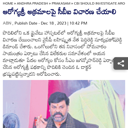
HOME
»
ANDHRA PRADESH
»
PRAKASAM
»
CBI SHOULD INVESTIGATE AROG
ఆరోగ్యశ్రీ అక్రమాలపై సీబీఐ విచారణ చేయాలి
ABN
, Publish Date - Dec 18 , 2023 | 10:42 PM
పొదిలిలోని ఒక ప్రైవేటు హాస్పటల్‌లో ఆరోగ్యశ్రీ అక్రమాలపై సీబీఐ
విచారణ చేయించాలని వైసీపీ బహిష్కృత నేత పెద్దిరెడ్డి సూర్యప్రకా్‌షరెడ్డి
డిమాండ్‌ చేశారు. ఒంగోలులోని తన నివాసంలో సోమవారం
సాయంత్రం ఏర్పాటు చేసిన విలేకరుల సమావేశంలో ఆయన
మాట్లాడుతూ పేదల ఆరోగ్యం కోసం సీఎం జగన్మోహన్‌రెడ్డి ఏర్పాటు
చేసిన ఆరోగ్యశ్రీ పథకాన్ని పొదిలికి చెందిన ఓ డాక్టర్‌
భ్రష్టుపట్టిస్తున్నాడని ఆరోపించారు.