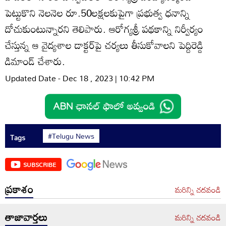
పెట్టుకొని నెలనెల రూ.50లక్షలకుపైగా ప్రభుత్వ ధనాన్ని
దోచుకుంటున్నారని తెలిపారు. ఆరోగ్యశ్రీ పథకాన్ని నిర్వీర్యం
చేస్తున్న ఆ వైద్యశాల డాక్టర్‌పై చర్యలు తీసుకోవాలని పెద్దిరెడ్డి
డిమాండ్‌ చేశారు.
Updated Date - Dec 18 , 2023 | 10:42 PM
#Telugu News
Tags
SUBSCRIBE
ప్రకాశం
మరిన్ని చదవండి
తాజావార్తలు
మరిన్ని చదవండి