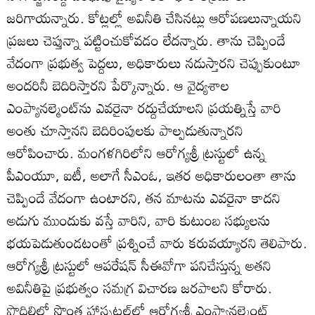
జరిగాయన్నారు. కోట్లల్లో అవినీతి చేసినట్లు ఆరోపణలున్నాయని
ప్రజలు చెప్తున్నా పట్టించుకోవడం లేదన్నారు. తాను చెప్పిందే
వేదంగా ప్రభుత్వ పెద్దలు, అధికారులు నడుస్తారని చెప్పుకుంటూ
అందరినీ బెదిరిస్తారని పేర్కొన్నారు. ఆ వైద్యశాల
ఎంప్యానల్మెంట్‌ను ఎవరైనా రద్దుచేయాలని ప్రయత్నిస్తే వారి
అంతు చూస్తానని బెదిరింపులకు పాల్పడుతున్నారని
ఆరోపించారు. మంగళగిరిలోని ఆరోగ్యశ్రీ ట్రస్టులో ఉన్న
పీఎంయూ, ఐటీ, అలాగే సీఎంఓ, ఇతర అధికారులంతా తాను
చెప్పిందే వేదంగా ఉంటారని, తన మాటను ఎవరైనా కాదని
అడుగు ముందుకు వస్తే వారిని, వారి కుటుంబ సభ్యులను
భయపెడుతుండటంతో ప్రశ్నించే వారు కరువయ్యారని తెలిపారు.
ఆరోగ్యశ్రీ ట్రస్టులో ఆపరేషన్‌ సీఈవోగా పనిచేస్తున్న అతని
అవినీతిపై ప్రభుత్వం సమగ్ర విచారణ జరపాలని కోరారు.
పొదిలిలో సొంత హాస్పటల్‌లో ఆరోగ్యశ్రీ ఎంప్యానల్మెంట్‌