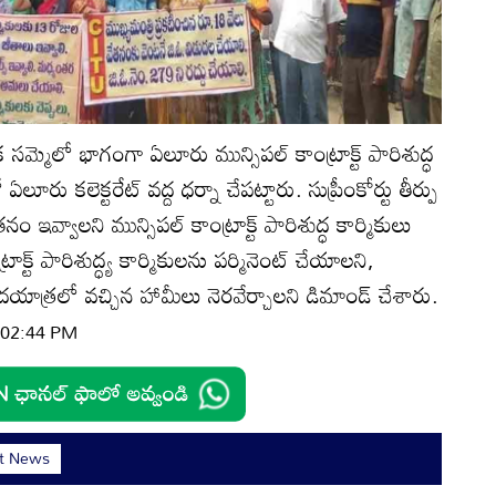
వధిక సమ్మెలో భాగంగా ఏలూరు మున్సిపల్ కాంట్రాక్ట్ పారిశుద్ధ
ూరు కలెక్టరేట్ వద్ద ధర్నా చేపట్టారు. సుప్రీంకోర్టు తీర్పు
ఇవ్వాలని మున్సిపల్ కాంట్రాక్ట్ పారిశుద్ధ కార్మికులు
ాక్ట్ పారిశుద్ధ్య కార్మికులను పర్మినెంట్ చేయాలని,
పాదయాత్రలో వచ్చిన హామీలు నెరవేర్చాలని డిమాండ్ చేశారు.
| 02:44 PM
st News