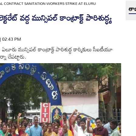
AL CONTRACT SANITATION WORKERS STRIKE AT ELURU
తాజ
్ వద్ద మున్సిపల్ కాంట్రాక్ట్ పారిశుద్ధ్య
 | 02:43 PM
గా ఏలూరు మున్సిపల్ కాంట్రాక్ట్ పారిశుద్ధ కార్మికులు సీఐటీయూ
్నా చేపట్టారు.