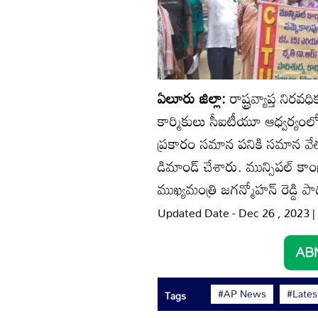
ఏలూరు జిల్లా:
రాష్ట్రవ్యాప్త నిర
కార్మికులు సీఐటీయూ ఆధ్వర్యంలో ఏల
ప్రకారం సమాన పనికి సమాన వేతనం 
డిమాండ్ చేశారు. మున్సిపల్ కాంట్ర
ముఖ్యమంత్రి జగన్మోహన్ రెడ్డి 
Updated Date - Dec 26 , 2023 
#AP News
#Late
Tags