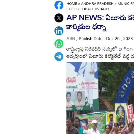
HOME
»
ANDHRA PRADESH
»
MUNICIP
COLLECTORATE RVRAJU
AP NEWS: ఏలూరు కలెక్టరేట
కార్మికుల ధర్నా
ABN
, Publish Date - Dec 26 , 2023
రాష్ట్రవ్యాప్త నిరవధిక సమ్మెలో భాగం
ఆధ్వర్యంలో ఏలూరు కలెక్టరేట్ వద్ద ధర