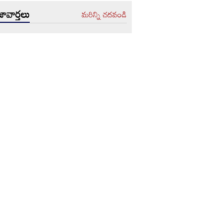
ావార్తలు
మరిన్ని చదవండి