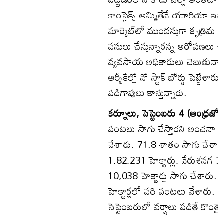
కాంప్లెక్స్‌ అమ్మితేనే యూరియా 
మార్కెట్‌లో ముందస్తుగా కృత్రి
వసులు చేస్తున్నారన్న ఆరోపణలు
వ్యవసాయ అధికారులు చెబుతున్నారు.
ఆర్బీకేల్లో నో స్టాక్‌ బోర్డు పెట్
పడిగాపులు కాస్తున్నారు.
కర్నూలు, సెప్టెంబరు 4 (ఆంధ్రజ్య
పంటలు సాగు చేస్తారని అంచనా వేస
చేశారు. 71.8 శాతం సాగు చేశార
1,82,231 హెక్టార్లు, వేరుశనగ 3
10,038 హెక్టార్లు సాగు చేశారు.
హెక్టార్లలో వరి పంటలు వేశారు
సెప్టెంబరులో వర్షాలు పడితే కొంతై