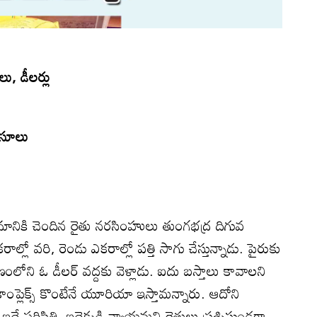
లు, డీలర్లు
వసూలు
ానికి చెందిన రైతు నరసింహులు తుంగభద్ర దిగువ
ాల్లో వరి, రెండు ఎకరాల్లో పత్తి సాగు చేస్తున్నాడు. పైరుకు
లోని ఓ డీలర్‌ వద్దకు వెళ్లాడు. ఐదు బస్తాలు కావాలని
ంప్లెక్స్‌ కొంటేనే యూరియా ఇస్తామన్నారు. ఆదోని
ే పరిస్థితి. ఇదెక్కడి న్యాయమని రైతులు ప్రశ్నిస్తుండగా