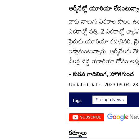
ఆర్బీకేల్లో యూరియా లేదంటున్నా
నాకు నాలుగు ఎకరాల పొలం ఉంద
ఎకరాల్లో పత్తి, 2 ఎకరాల్లో బ
పైరుకు యూరియా తప్పనిసరి. ప్రైవే
ఇస్తామంటున్నారు. ఆర్బీకేలకు 
డీలర్ల వద్ద యూరియా కోసం అప్పు చ
- కురవ గాదిలింగ, హొళగుంద
Updated Date - 2023-09-04T23
#Telugu News
Tags
SUBSCRIBE
కర్నూలు