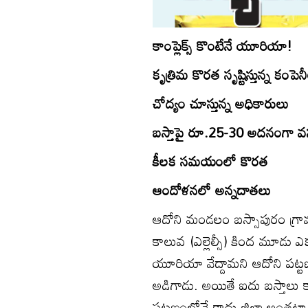
కాంప్లెక్స్‌ కొంటేనే యూరియా!
కృత్రిమ కొరత సృష్టిస్తున్న కంపెనీ
చోద్యం చూస్తున్న అధికారులు
బస్తాపై రూ.25-30 అదనంగా 
కీలక సమయంలో కొరత
ఆందోళనలో అన్నదాతలు
ఆదోని మండలం బస్సాపురం గ్రామ
కాలువ (ఎల్లెల్సీ) కింద మూడు ఎకర
యూరియా వేద్దామని ఆదోని పట్టణం
అడిగాడు. అయితే ఐదు బస్తాలు కా
పట్టణంలోనే కాదు జిల్లా అంతటా ఇద