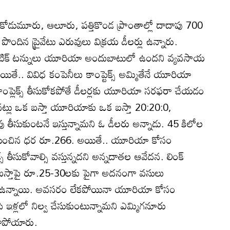
కోడుమూరు, ఆలూరు, పత్తికొండ ప్రాంతాల్లో దాదాపు 700
ిన ప్రైవేటు ఎరువులు విక్రయ డీలర్లు ఉన్నారు.
ెట్రిక్‌ టన్నులు యూరియా అందుబాటులో ఉందని వ్యవసాయ
యితే.. వివిధ కంపెనీలు కాంప్టెక్స్‌ అమ్మితేనే యూరియా
 కాంప్లెక్స్‌ తీసుకోకపోతే డీలర్లకు యూరియా సరఫరా చేయడం
్పినట్లు ఒక బస్తా యూరియాకు ఒక బస్తా 20:20:0,
ువు తీసుకుంటనే ఇస్తున్నామని ఓ డీలరు అన్నాడు. 45 కిలోల
్ణయించిన ధర రూ.266. అయితే.. యూరియా కోసం
స్‌ తీసుకోవాల్సి వస్తున్నదని అన్నదాతల ఆవేదన. లింక్‌
బస్తాపై రూ.25-30లకు పైగా అదనంగా వసులు
గా ఉన్నాయి. అవసరం లేకపోయినా యూరియా కోసం
చేసి ఇళ్లలో నిల్వ చేసుకుంటున్నామని ఎమ్మిగనూరు
వాపోయారు.