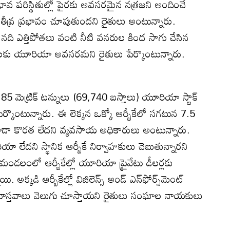
్షాభావ పరిస్థితుల్లో పైరకు అవసరమైన నత్రజని అందించే
ీవ్ర ప్రభావం చూపుతుందని రైతులు అంటున్నారు.
్ర నది ఎత్తిపోతలు వంటి నీటి వనరుల కింద సాగు చేసిన
గుదలకు యూరియా అవసరమని రైతులు పేర్కొంటున్నారు.
185 మెట్రిక్‌ టన్నులు (69,740 బస్తాలు) యూరియా స్టాక్‌
్కొంటున్నారు. ఈ లెక్కన ఒక్కో ఆర్బీకేలో సగటున 7.5
డ కూడా కొరత లేదని వ్యవసాయ అధికారులు అంటున్నారు.
రియా లేదని స్థానిక ఆర్బీకే నిర్వాహకులు చెబుతున్నారని
మండలంలో ఆర్బీకేల్లో యూరియా ప్రైవేటు డీలర్లకు
అక్కడి ఆర్బీకేల్లో విజిలెన్స్‌ అండ్‌ ఎన్‌ఫోర్స్‌మెంట్‌
తే వాస్తవాలు వెలుగు చూస్తాయని రైతులు సంఘాల నాయకులు