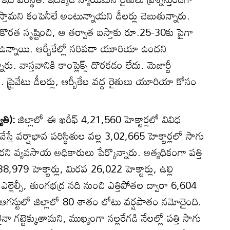
ఇస్తామని కంపెనీలే అంటున్నాయని డీలర్లు చెబుతున్నారు.
మ కొరత సృష్టించి, ఆ తర్వాత బస్తాకు రూ.25-30కు పైగా
 ఉన్నాయి. ఆర్బీకేల్లో సరిపడా యూరియా ఉందని
 వాస్తవానికి కాంప్లెక్స్‌ దొరకడం లేదు. మెజార్టీ
టేశారు. ప్రైవేటు డీలర్లు, ఆర్బీకేల వద్ద రైతులు యూరియా కోసం
ోతి):
జిల్లాలో ఈ ఖరీఫ్‌ 4,21,560 హెక్టార్లలో వివిధ
్తే వర్షాభావ పరిస్థితుల వల్ల 3,02,665 హెక్టార్లలో సాగు
ని వ్యవసాయ అధికారులు పేర్కొన్నారు. అత్యధికంగా పత్తి
8,979 హెక్టార్లు, మిరప 26,022 హెక్టార్లు, ఉల్లి
 ఎల్లెల్సీ, తుంగభద్ర నది నుంచి ఎత్తిపోతల ద్వారా 6,604
. ఆగస్టులో జిల్లాలో 80 శాతం లోటు వర్షపాతం నమోదైంది.
నా గట్టెక్కుతామని, ముఖ్యంగా నల్లరేగడి నేలల్లో పత్తి సాగు