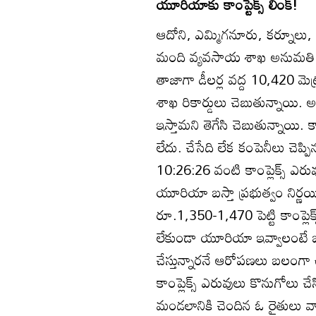
యూరియాకు కాంప్టెక్స్‌ లింక్‌!
ఆదోని, ఎమ్మిగనూరు, కర్నూలు, 
మంది వ్యవసాయ శాఖ అనుమతి పొంద
తాజాగా డీలర్ల వద్ద 10,420 మ
శాఖ రికార్డులు చెబుతున్నాయి. అ
ఇస్తామని తెగేసి చెబుతున్నాయి.
లేదు. చేసేది లేక కంపెనీలు చెప
10:26:26 వంటి కాంప్లెక్స్‌ ఎర
యూరియా బస్తా ప్రభుత్వం నిర
రూ.1,350-1,470 పెట్టి కాంప్లెక్
లేకుండా యూరియా ఇవ్వాలంటే 
చేస్తున్నారనే ఆరోపణలు బలం
కాంప్లెక్స్‌ ఎరువులు కొనుగోలు 
మండలానికి చెందిన ఓ రైతులు 