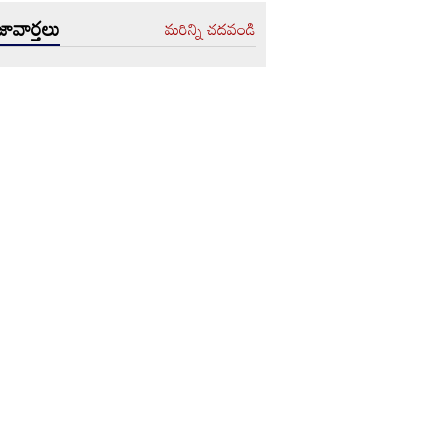
ావార్తలు
మరిన్ని చదవండి