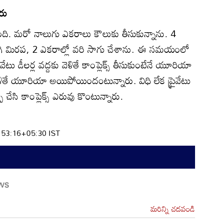
రు
ి. మరో నాలుగు ఎకరాలు కౌలుకు తీసుకున్నాను. 4
్యాడిగి మిరప, 2 ఎకరాల్లో వరి సాగు చేశాను. ఈ సమయంలో
టు డీలర్ల వద్దకు వెళితే కాంప్లెక్స్‌ తీసుకుంటేనే యూరియా
వెళితే యూరియా అయిపోయిందంటున్నారు. విధి లేక ప్రైవేటు
ేసి కాంప్లెక్స్‌ ఎరువు కొంటున్నారు.
:53:16+05:30 IST
మరిన్ని చదవండి