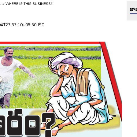
L
»
WHERE IS THIS BUSINESS?
తాజ
9-04T23:53:10+05:30 IST