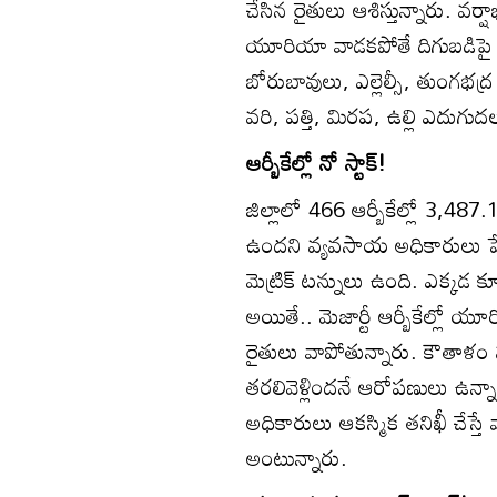
చేసిన రైతులు ఆశిస్తున్నారు. వర
యూరియా వాడకపోతే దిగుబడిపై త
బోరుబావులు, ఎల్లెల్సీ, తుంగభద
వరి, పత్తి, మిరప, ఉల్లి ఎదు
ఆర్బీకేల్లో నో స్టాక్‌!
జిల్లాలో 466 ఆర్బీకేల్లో 3,487.
ఉందని వ్యవసాయ అధికారులు పేర
మెట్రిక్‌ టన్నులు ఉంది. ఎక్క
అయితే.. మెజార్టీ ఆర్బీకేల్లో యూ
రైతులు వాపోతున్నారు. కౌతాళం 
తరలివెళ్లిందనే ఆరోపణులు ఉన్నాయి. 
అధికారులు ఆకస్మిక తనిఖీ చేస్
అంటున్నారు.